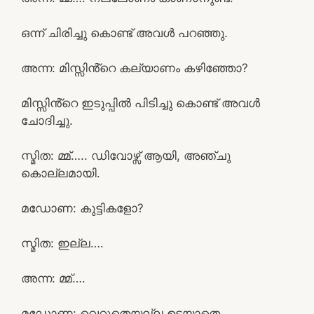
ഒന്ന് ചിരിച്ചു കൊണ്ട് അവൾ പറഞ്ഞു.
അന്ന: മിസ്സിൻ്റെ കല്യാണം കഴിഞ്ഞോ?
മിസ്സിൻ്റെ ഇടുപ്പിൽ പിടിച്ചു കൊണ്ട് അവൾ
ചോദിച്ചു.
സ്മിത: മ്മ്….. ഡിവോഴ്സ് ആയി, അഞ്ചു
കൊല്ലമായി.
മഡോണ: കുട്ടികളോ?
സ്മിത: ഇല്ല….
അന്ന: മ്മ്….
മഡോണ: വെറുതെയല്ല ഉടയാതെ