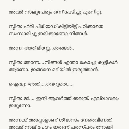
അവർ നാലുപേരും ഒന്ന് പേടിച്ചു എണീറ്റു.
സ്മിത: ഫ്രീ പീരിയഡ് കിട്ടിയിട്ട് പഠിക്കാതെ
സംസാരിച്ചു ഇരിക്കാണോ നിങ്ങൾ.
അന്ന: അത് മിസ്സേ..ഞങ്ങൾ..
സ്മിത: അന്നേ….നിങ്ങൾ എന്താ കൊച്ചു കുട്ടികൾ
ആണോ. ഇങ്ങനെ മടിയിൽ ഇരുത്താൻ.
ഐഷു: അത്…..വെറുതെ…..
സ്മിത: മ്മ്…. ഇനി ആവർത്തിക്കരുത്. എല്ലാവരും
ഇരുന്നോ.
അന്നക്ക് അപ്പോളാണ് ശ്വാസം നേരെവീണത്.
അവര് നാല് പേരും ഇരുന്ന് പരസ്പരം നോക്കി