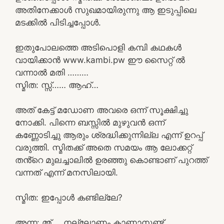
അതിനേക്കാൾ സുഖമായിരുന്നു ആ ഇടുപ്പിലെ
മടക്കിൽ പിടിച്ചപ്പോൾ.
ഇതുപോലത്തെ അടിപൊളി കമ്പി കഥകൾ
വായിക്കാൻ www.kambi.pw ഈ സൈറ്റ് ൽ
വന്നാൽ മതി ………
സ്മിത: സ്സ്‌…… ആഹ്…
അത് കേട്ട് മഡോണ അവരെ ഒന്ന് സൂക്ഷിച്ചു
നോക്കി. പിന്നെ ബസ്സിൽ മുഴുവൻ ഒന്ന്
കണ്ണോടിച്ചു ആരും ശ്രദ്ധിക്കുന്നില്ല എന്ന് ഉറപ്പ്
വരുത്തി. സ്മിതക്ക് അതെ സമയം ആ ലോക്കറ്റ്
തൻ്റെ മുലച്ചാലിൽ ഉരഞ്ഞു കൊണ്ടാണ് പുറത്ത്
വന്നത് എന്ന് മനസിലായി.
സ്മിത: ഇപ്പോൾ കണ്ടില്ലേ?
അന്ന: മ്മ്…. നല്ലോണം കാണാനുണ്ട്.