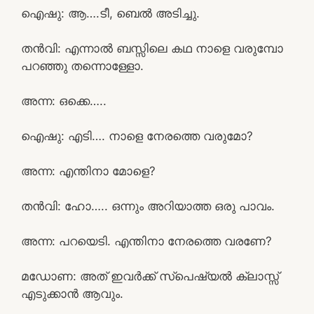
ഐഷു: ആ….ടീ, ബെൽ അടിച്ചു.
തൻവി: എന്നാൽ ബസ്സിലെ കഥ നാളെ വരുമ്പോ
പറഞ്ഞു തന്നൊള്ളോ.
അന്ന: ഒക്കെ…..
ഐഷു: എടി…. നാളെ നേരത്തെ വരുമോ?
അന്ന: എന്തിനാ മോളെ?
തൻവി: ഹോ….. ഒന്നും അറിയാത്ത ഒരു പാവം.
അന്ന: പറയെടി. എന്തിനാ നേരത്തെ വരണേ?
മഡോണ: അത് ഇവർക്ക് സ്പെഷ്യൽ ക്ലാസ്സ്
എടുക്കാൻ ആവും.