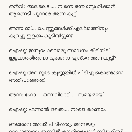
തൻവി: അല്ലെടി…. നിന്നെ ഒന്ന് സ്നേഹിക്കാൻ
ആണെടി പുന്നാര അന്ന കുട്ടി.
അന്ന: മ്മ്…. പെണ്ണുങ്ങൾക്ക് എല്ലാത്തിനും
കുറച്ചു ഇളക്കം കൂടിയിട്ടുണ്ട്.
ഐഷു: ഇതുപോലൊരു സാധനം കിട്ടിയിട്ട്
ഇളകാത്തിരുന്നാ എങ്ങനാ എൻ്റെ അന്നകുട്ടി?
ഐഷു അവളുടെ കുണ്ണയിൽ പിടിച്ചു കൊണ്ടാണ്
അത് പറഞ്ഞത്.
അന്ന: ഹോ…. ഒന്ന് വിടെടി…. സമയമായി.
ഐഷു: എന്നാൽ ഒക്കെ…. നാളെ കാണാം.
അങ്ങനെ അവർ പിരിഞ്ഞു. അന്നയും
മഡോണയും ബസ്സിൽ കയറിയപ്പോൾ സ്മിത മിസ്സ്‌