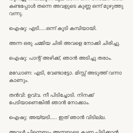
കണ്ടപ്പോൾ തന്നെ അവളുടെ കുണ്ണ ഒന്ന് മുഴുത്തു
വന്നു.
ഐഷു: എടി…..ഒന്ന് കൂടി കമ്പിയായി.
അന്ന ഒരു ചമ്മിയ ചിരി അവളെ നോക്കി ചിരിച്ചു.
ഐഷു: പാന്റ് അഴിക്ക്, ഞാൻ അടിച്ചു തരാം.
മഡോണ: എടി, വേണ്ടാട്ടോ. മിസ്സ്‌ അടുത്ത് വന്നാ
കാണും.
തൻവി: ഉവ്വ. നീ പിടിച്ചോടി. നിനക്ക്
പേടിയാണെങ്കിൽ ഞാൻ നോക്കാം.
ഐഷു: അയ്യടി….. ഇത് ഞാൻ വിടില്ല.
അവൾ പിന്നെയും അന്നയുടെ കുണ്ണ പിടിക്കാൻ