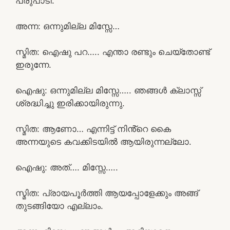
പരുപാടി.
അന്ന: ഒന്നുമില്ല മിസ്സേ…
സ്മിത: ഐഷു പറ….. എന്താ രണ്ടും ചെയ്തോണ്ട്
ഇരുന്നേ.
ഐഷു: ഒന്നുമില്ല മിസ്സേ….. ഞങ്ങൾ ക്ലാസ്സ്‌
ശ്രദ്ധിച്ചു ഇരിക്കായിരുന്നു.
സ്മിത: ആണോ… എന്നിട്ട് നിൻ്റെ കൈ
അന്നയുടെ കവക്കിടയിൽ ആയിരുന്നല്ലോ.
ഐഷു: അത്…. മിസ്സേ…..
സ്മിത: പ്രായപൂർത്തി ആയപ്പോളേക്കും അങ്ങ്
തുടങ്ങിയോ എല്ലാം.