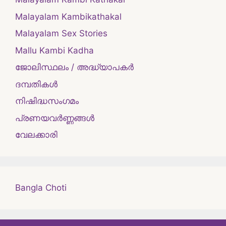
Malayalam Kambikathakal
Malayalam Sex Stories
Mallu Kambi Kadha
ജോലിസ്ഥലം / അദ്ധ്യാപകർ
ദമ്പതികള്‍
നിഷിദ്ധസംഗമം
പ്രണയവർണ്ണങ്ങൾ
വേലക്കാരി
Bangla Choti