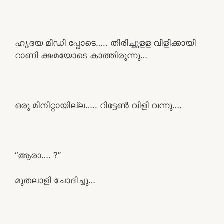
ഹൃദയ മിഡി പ്പോടെ….. തിരിച്ചുളള വിളിക്കായി
റാണി ക്ഷമയോടെ കാത്തിരുന്നു…
ഒരു മിനിറ്റായില്ല….. റിട്ടേൺ വിളി വന്നു….
“ആരാ…. ?”
മുതലാളി ചോദിച്ചു…