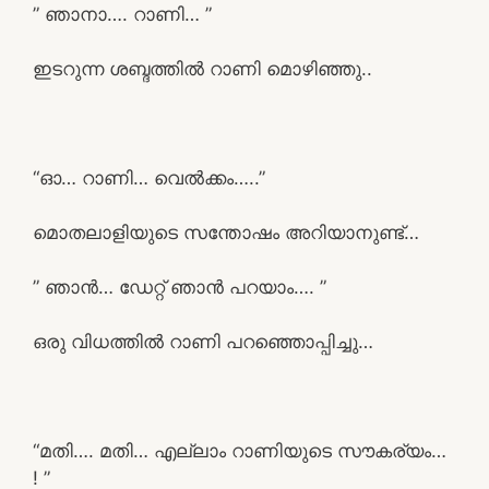
” ഞാനാ…. റാണി… ”
ഇടറുന്ന ശബ്ദത്തിൽ റാണി മൊഴിഞ്ഞു..
“ഓ… റാണി… വെൽക്കം…..”
മൊതലാളിയുടെ സന്തോഷം അറിയാനുണ്ട്…
” ഞാൻ… ഡേറ്റ് ഞാൻ പറയാം…. ”
ഒരു വിധത്തിൽ റാണി പറഞ്ഞൊപ്പിച്ചു…
“മതി…. മതി… എല്ലാം റാണിയുടെ സൗകര്യം…
! ”