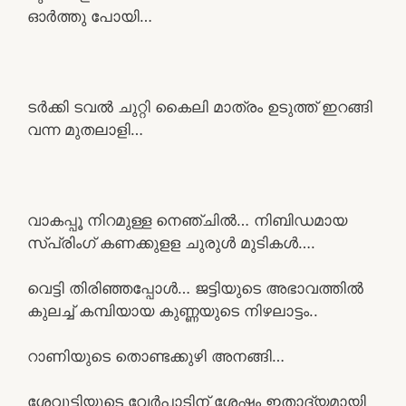
ഓർത്തു പോയി…
ടർക്കി ടവൽ ചുറ്റി കൈലി മാത്രം ഉടുത്ത് ഇറങ്ങി
വന്ന മുതലാളി…
വാകപ്പൂ നിറമുള്ള നെഞ്ചിൽ… നിബിഡമായ
സ്പ്രിംഗ് കണക്കുളള ചുരുൾ മുടികൾ….
വെട്ടി തിരിഞ്ഞപ്പോൾ… ജട്ടിയുടെ അഭാവത്തിൽ
കുലച്ച് കമ്പിയായ കുണ്ണയുടെ നിഴലാട്ടം..
റാണിയുടെ തൊണ്ടക്കുഴി അനങ്ങി…
ശേവൂട്ടിയുടെ വേർപാടിന് ശേഷം ഇതാദ്യമായി