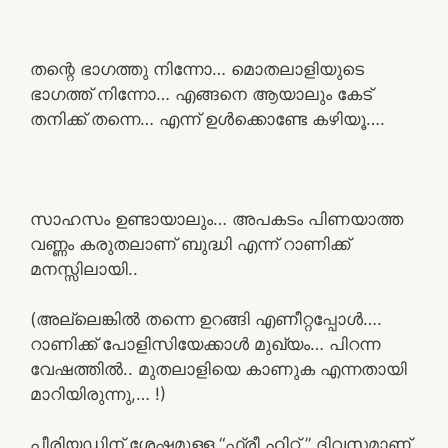
തന്റെ ഭാഗത്തു നിന്നോ… മൊതലാളിയുടെ
ഭാഗത്ത് നിന്നോ… എങ്ങനെ ആയാലും കേട്
തനിക്ക് തന്നെ… എന്ന് ഉൾക്കൊണ്ടേ കഴിയൂ….
സാഹസം ഉണ്ടായാലും… അപകടം പിണയാത്ത
വണ്ണം കരുതലാണ് ബുദ്ധി എന്ന് റാണിക്ക്
മനസ്സിലായി..
(അല്ലെങ്കിൽ തന്നെ ഉറങ്ങി എണീറ്റപ്പോൾ….
റാണിക്ക് പോളിസിയേക്കാൾ മുഖ്യം… പിറന്ന
വേഷത്തിൽ.. മുതലാളിയെ കാണുക എന്നതായി
മാറിയിരുന്നു,… !)
പീരിയഡിന് ശേഷമുള്ള “ഫ്രീ ഹിറ്റ് ” ദിവസമാണ്