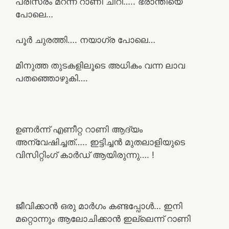
പരിസരം മറന്ന് റാണി ചീറി….. ഭ്രാന്തിയെ
പോലെ…
പൂർ ചുരത്തി…. നയാഗ്ര പോലെ…
മിനുത്ത തുടകളിലൂടെ അധികം വന്ന ലാവ
പതഞ്ഞൊഴുകി….
ഉണർന്ന് എണീറ്റ റാണി ആദ്യം
അന്വേഷിച്ചത്….. ഇട്ടിച്ചൻ മുതലാളിയുടെ
വിസിറ്റിംഗ് കാർഡ് ആയിരുന്നു…. !
ജീവിക്കാൻ ഒരു മാർഗം കണ്ടപ്പോൾ… ഇനി
മറ്റൊന്നും ആലോചിക്കാൻ ഇല്ലെന്ന് റാണി