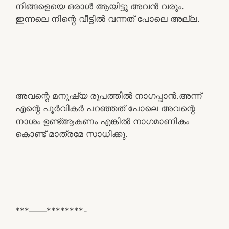
നിങ്ങളെയെ ഒരാൾ ആയിട്ടു അവൻ വരും.
ഇന്നലെ നിന്റെ വീട്ടിൽ വന്നത് പോലെ അല്ല.
അവന്റെ മനുഷ്യ രൂപത്തിൽ നാഗപ്പാൻ.അന്ന്
എന്റെ പൂർവികർ പറഞ്ഞത് പോലെ അവന്റെ
നാശം ഉണ്ട്ആകണം എങ്കിൽ നാഗമാണികം
കൊണ്ട് മാത്രമേ സാധിക്കു.
***——********-