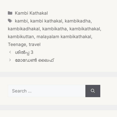
Categories
Kambi Kathakal
Tags
kambi
,
kambi kathakal
,
kambikadha
,
kambikadhakal
,
kambikatha
,
kambikathakal
,
kambikuttan
,
malayalam kambikathakal
,
Teenage
,
travel
Post
ശിൽപ്പ 3
navigation
മോഡേൺ ലൈഫ്
Search
for: