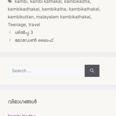
Tags
kambi
,
kambi kathakal
,
kambikadha
,
kambikadhakal
,
kambikatha
,
kambikathakal
,
kambikuttan
,
malayalam kambikathakal
,
Teenage
,
travel
Post
ശിൽപ്പ 3
navigation
മോഡേൺ ലൈഫ്
Search
for:
വിഭാഗങ്ങൾ