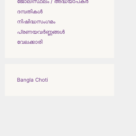
ജോലിസ്ഥലം / അദ്ധ്യാപകർ
ദമ്പതികള്‍
നിഷിദ്ധസംഗമം
പ്രണയവർണ്ണങ്ങൾ
വേലക്കാരി
Bangla Choti