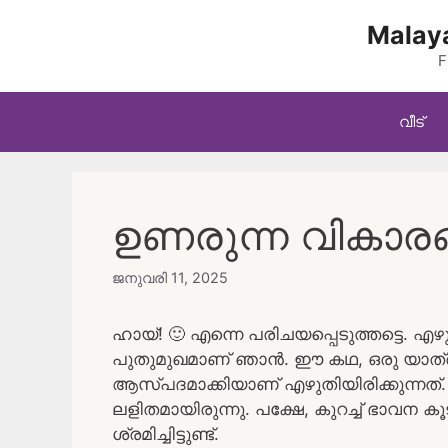
Skip
Malaya
to
content
F
വീട്
ഉണരുന്ന വികാര
ജനുവരി 11, 2025
ഹായ്! 🙂 എന്നെ പരിചയപ്പെടുത്തട്ടെ. എഴുത
പുതുമുഖമാണ് ഞാൻ. ഈ കഥ, ഒരു യാത്രയ
ആസ്പദമാക്കിയാണ് എഴുതിയിരിക്കുന്നത
ലളിതമായിരുന്നു. പക്ഷേ, കുറച്ച് ഭാവന
ശ്രമിച്ചിട്ടുണ്ട്.