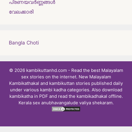
പ്രണയവർണ്ണങ്ങൾ
വേലക്കാരി
Bangla Choti
© 2026 kambikuttanhd.com - Read the best Malayalam
sex stories on the internet. New Malayalam
Kambikathakal and kambikuttan stories published daily
under various kambi kadha categories. Also download
kambikatha in PDF and read the kambikadhakal offline.
Kerala sex anubhavangalude valiya shekaram.