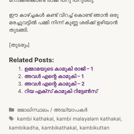
ഈ കാഴ്ച്ചകൾ കണ്ട് വിറച്ച് കൊണ്ട് ഞാൻ ഒരു
മരച്ചുവട്ടിൽ പമ്മി നിന്ന് കുണ്ണ ശരിക്ക് ഉഴിയാൻ
തുടങ്ങി.
[തുടരും]
Related Posts:
ഉമ്മാമയുടെ കാമുകി രാജി – 1
അവൾ എന്റെ കാമുകി – 1
അവൾ എന്റെ കാമുകി – 2
റിയ എക്സ് കാമുകി റിട്ടേൺസ്
Categories
ജോലിസ്ഥലം / അദ്ധ്യാപകർ
Tags
kambi kathakal
,
kambi malayalam kathakal
,
kambikadha
,
kambikathakal
,
kambikuttan