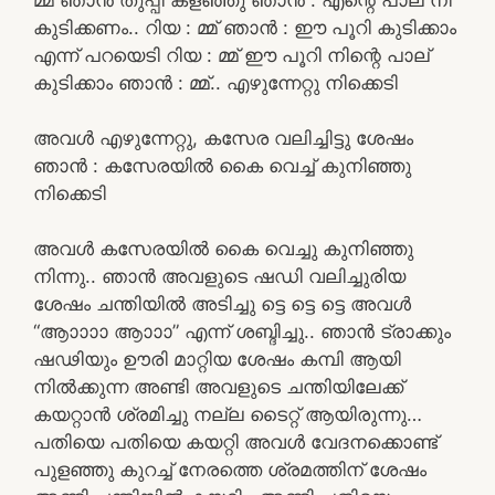
കുടിക്കണം.. റിയ : മ്മ് ഞാൻ : ഈ പൂറി കുടിക്കാം
എന്ന് പറയെടി റിയ : മ്മ് ഈ പൂറി നിന്റെ പാല്
കുടിക്കാം ഞാൻ : മ്മ്.. എഴുന്നേറ്റു നിക്കെടി
അവൾ എഴുന്നേറ്റു, കസേര വലിച്ചിട്ടു ശേഷം
ഞാൻ : കസേരയിൽ കൈ വെച്ച് കുനിഞ്ഞു
നിക്കെടി
അവൾ കസേരയിൽ കൈ വെച്ചു കുനിഞ്ഞു
നിന്നു.. ഞാൻ അവളുടെ ഷഡി വലിച്ചുരിയ
ശേഷം ചന്തിയിൽ അടിച്ചു ട്ടെ ട്ടെ ട്ടെ അവൾ
“ആാാാാ ആാാാ” എന്ന് ശബ്ദിച്ചു.. ഞാൻ ട്രാക്കും
ഷഢിയും ഊരി മാറ്റിയ ശേഷം കമ്പി ആയി
നിൽക്കുന്ന അണ്ടി അവളുടെ ചന്തിയിലേക്ക്
കയറ്റാൻ ശ്രമിച്ചു നല്ല ടൈറ്റ് ആയിരുന്നു…
പതിയെ പതിയെ കയറ്റി അവൾ വേദനക്കൊണ്ട്
പുളഞ്ഞു കുറച്ച് നേരത്തെ ശ്രമത്തിന് ശേഷം