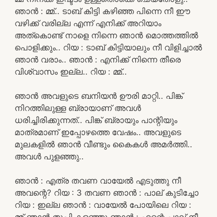
ഞാൻ : മ്മ്.. ടാബ് കിട്ടി കഴിഞ്ഞ പിന്നെ നീ ഈ
വഴിക്ക് വരില്ല എന്ന് എനിക്ക് അറിയാം
അത്കൊണ്ട് നാളെ നിന്നെ ഞാൻ മൊത്തത്തിൽ
പൊളിക്കും.. റിയ : ടാബ് കിട്ടിയാലും നീ വിളിച്ചാൽ
ഞാൻ വരാം.. ഞാൻ : എനിക്ക് നിന്നെ തീരെ
വിശ്വാസം ഇല്ല.. റിയ : മ്മ്..
ഞാൻ അവളുടെ ബനിയൻ ഊരി മാറ്റി.. പിങ്ക്
നിറത്തിലുള്ള ബ്രായാണ് അവൾ
ധരിച്ചിരിക്കുന്നത്.. പിങ്ക് ബ്രായും പാന്റിയും
മാത്രമാണ് ഇപ്പോഴത്തെ വേഷം.. അവളുടെ
മുലകളിൽ ഞാൻ വീണ്ടും കൈകൾ അമർത്തി..
അവൾ പുളഞ്ഞു..
ഞാൻ : എത്ര തവണ വായേൽ എടുത്തു നീ
അവന്റെ? റിയ : 3 തവണ ഞാൻ : പാല് കുടിച്ചോ
റിയ : ഇല്ല ഞാൻ : വായേൽ പോയിലെ റിയ :
മ്മ് ഞാൻ തുപ്പി കളഞ്ഞു ഞാൻ : എന്റെ പാല് നീ