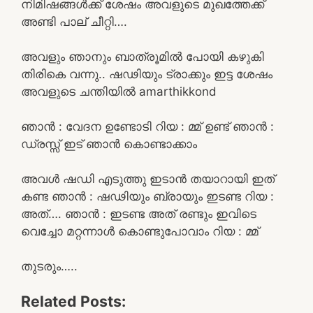
നിമിഷങ്ങൾക്ക് ശേഷം അവളുടെ മുഖത്തേക്ക്
അണ്ടി പാല് ചീറ്റി….
അവളും ഞാനും ബാത്രൂമിൽ പോയി കഴുകി
തിരികെ വന്നു.. ഷഢിയും ട്രാക്കും ഇട്ട ശേഷം
അവളുടെ ചന്തിയിൽ amarthikkond
ഞാൻ : വേദന ഉണ്ടോടി റിയ : മ്മ് ഉണ്ട് ഞാൻ :
ഡ്രസ്സ് ഇട് ഞാൻ കൊണ്ടാക്കാം
അവൾ ഷഡി എടുത്തു ഇടാൻ തയാറായി ഇത്
കണ്ട ഞാൻ : ഷഢിയും ബ്രായും ഇടണ്ട റിയ :
അത്…. ഞാൻ : ഇടണ്ട അത് രണ്ടും ഇവിടെ
വെച്ചോ മറ്റന്നാൾ കൊണ്ടുപോവാം റിയ : മ്മ്
തുടരും…..
Related Posts: