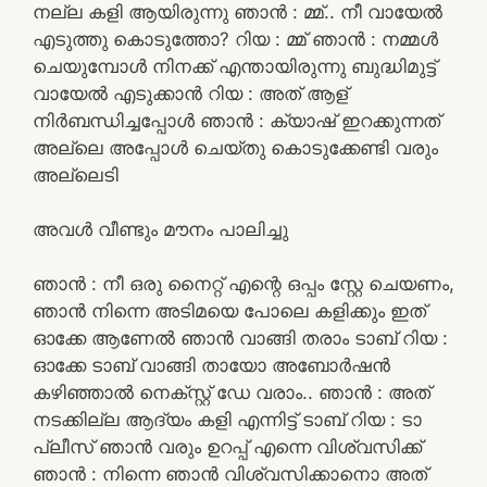
നല്ല കളി ആയിരുന്നു ഞാൻ : മ്മ്.. നീ വായേൽ
എടുത്തു കൊടുത്തോ? റിയ : മ്മ് ഞാൻ : നമ്മൾ
ചെയുമ്പോൾ നിനക്ക് എന്തായിരുന്നു ബുദ്ധിമുട്ട്
വായേൽ എടുക്കാൻ റിയ : അത് ആള്
നിർബന്ധിച്ചപ്പോൾ ഞാൻ : ക്യാഷ് ഇറക്കുന്നത്
അല്ലെ അപ്പോൾ ചെയ്തു കൊടുക്കേണ്ടി വരും
അല്ലെടി
അവൾ വീണ്ടും മൗനം പാലിച്ചു
ഞാൻ : നീ ഒരു നൈറ്റ് എന്റെ ഒപ്പം സ്റ്റേ ചെയണം,
ഞാൻ നിന്നെ അടിമയെ പോലെ കളിക്കും ഇത്
ഓക്കേ ആണേൽ ഞാൻ വാങ്ങി തരാം ടാബ് റിയ :
ഓക്കേ ടാബ് വാങ്ങി തായോ അബോർഷൻ
കഴിഞ്ഞാൽ നെക്സ്റ്റ് ഡേ വരാം.. ഞാൻ : അത്
നടക്കില്ല ആദ്യം കളി എന്നിട്ട് ടാബ് റിയ : ടാ
പ്ലീസ് ഞാൻ വരും ഉറപ്പ് എന്നെ വിശ്വസിക്ക്
ഞാൻ : നിന്നെ ഞാൻ വിശ്വസിക്കാനൊ അത്