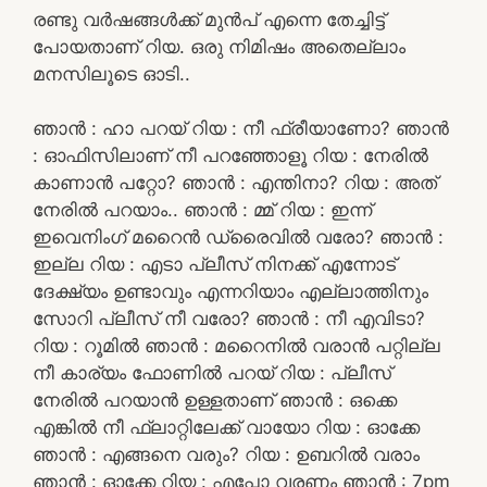
രണ്ടു വർഷങ്ങൾക്ക് മുൻപ് എന്നെ തേച്ചിട്ട്
പോയതാണ് റിയ. ഒരു നിമിഷം അതെല്ലാം
മനസിലൂടെ ഓടി..
ഞാൻ : ഹാ പറയ് റിയ : നീ ഫ്രീയാണോ? ഞാൻ
: ഓഫിസിലാണ് നീ പറഞ്ഞോളൂ റിയ : നേരിൽ
കാണാൻ പറ്റോ? ഞാൻ : എന്തിനാ? റിയ : അത്
നേരിൽ പറയാം.. ഞാൻ : മ്മ് റിയ : ഇന്ന്
ഇവെനിംഗ് മറൈൻ ഡ്രൈവിൽ വരോ? ഞാൻ :
ഇല്ല റിയ : എടാ പ്ലീസ് നിനക്ക് എന്നോട്
ദേക്ഷ്യം ഉണ്ടാവും എന്നറിയാം എല്ലാത്തിനും
സോറി പ്ലീസ് നീ വരോ? ഞാൻ : നീ എവിടാ?
റിയ : റൂമിൽ ഞാൻ : മറൈനിൽ വരാൻ പറ്റില്ല
നീ കാര്യം ഫോണിൽ പറയ് റിയ : പ്ലീസ്
നേരിൽ പറയാൻ ഉള്ളതാണ് ഞാൻ : ഒക്കെ
എങ്കിൽ നീ ഫ്ലാറ്റിലേക്ക് വായോ റിയ : ഓക്കേ
ഞാൻ : എങ്ങനെ വരും? റിയ : ഉബറിൽ വരാം
ഞാൻ : ഓക്കേ റിയ : എപ്പോ വരണം ഞാൻ : 7pm