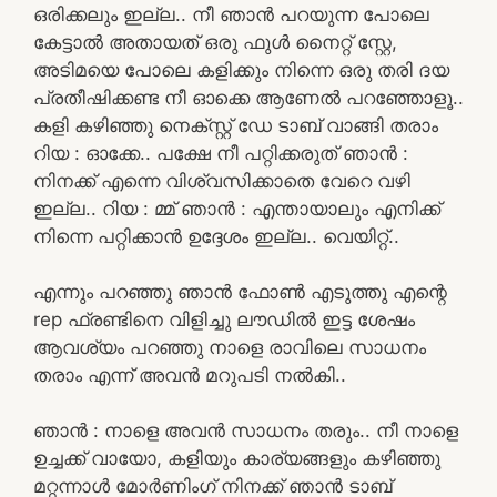
ഒരിക്കലും ഇല്ല.. നീ ഞാൻ പറയുന്ന പോലെ
കേട്ടാൽ അതായത് ഒരു ഫുൾ നൈറ്റ് സ്റ്റേ,
അടിമയെ പോലെ കളിക്കും നിന്നെ ഒരു തരി ദയ
പ്രതീഷിക്കണ്ട നീ ഓക്കെ ആണേൽ പറഞ്ഞോളൂ..
കളി കഴിഞ്ഞു നെക്സ്റ്റ് ഡേ ടാബ് വാങ്ങി തരാം
റിയ : ഓക്കേ.. പക്ഷേ നീ പറ്റിക്കരുത് ഞാൻ :
നിനക്ക് എന്നെ വിശ്വസിക്കാതെ വേറെ വഴി
ഇല്ല.. റിയ : മ്മ് ഞാൻ : എന്തായാലും എനിക്ക്
നിന്നെ പറ്റിക്കാൻ ഉദ്ദേശം ഇല്ല.. വെയിറ്റ്..
എന്നും പറഞ്ഞു ഞാൻ ഫോൺ എടുത്തു എന്റെ
rep ഫ്രണ്ടിനെ വിളിച്ചു ലൗഡിൽ ഇട്ട ശേഷം
ആവശ്യം പറഞ്ഞു നാളെ രാവിലെ സാധനം
തരാം എന്ന് അവൻ മറുപടി നൽകി..
ഞാൻ : നാളെ അവൻ സാധനം തരും.. നീ നാളെ
ഉച്ചക്ക് വായോ, കളിയും കാര്യങ്ങളും കഴിഞ്ഞു
മറ്റന്നാൾ മോർണിംഗ് നിനക്ക് ഞാൻ ടാബ്