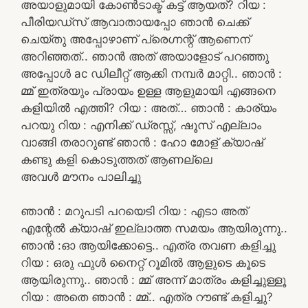
അയാളുമായി കോൺടാക്ട് കട്ട് ആയത്? റിയ :
പീരിയഡ്സ് ആവാതായപ്പോ ഞാൻ ചെക്ക്
ചെയ്തു അപ്പോഴാണ് പ്രെഗ്നന്റ് ആണെന്
അറിഞ്ഞത്.. ഞാൻ അത് അയാളോട് പറഞ്ഞു
അപ്പോൾ ac ഡിലീറ്റ് ആക്കി നമ്പർ മാറ്റി.. ഞാൻ :
മ്മ് ഇത്രയും പ്രായം ഉള്ള ആളുമായി എങ്ങനെ
കളിയിൽ എത്തി? റിയ : അത്… ഞാൻ : കാര്യം
പറയു റിയ : എനിക്ക് ഡ്രസ്സ്, ഷൂസ് എല്ലാം
വാങ്ങി തരാറുണ്ട് ഞാൻ : ഹോ മോള് ക്യാഷ്
കണ്ടു കളി കൊടുത്തത് ആണല്ലെ
അവൾ മൗനം പാലിച്ചു
ഞാൻ : മറുപടി പറയെടി റിയ : എടാ അത്
എന്റേൽ ക്യാഷ് ഇല്ലാത്ത സമയം ആയിരുന്നു..
ഞാൻ :ഓ ആയിക്കോട്ടെ.. എത്ര തവണ കളിച്ചു
റിയ : ഒരു ഫുൾ നൈറ്റ് റൂമിൽ ആളുടെ കൂടെ
ആയിരുന്നു.. ഞാൻ : മ്മ് അന്ന് മാത്രം കളിച്ചുള്ളൂ
റിയ : അതെ ഞാൻ : മ്മ്.. എത്ര റൗണ്ട് കളിച്ചു?