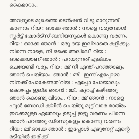
കൈമാറാം.
അവളുടെ മുഖത്തെ ടെൻഷൻ വിട്ടു മാറുന്നത്
കാണാം റിയ : ഓക്കേ ഞാൻ : നാളെ വരുമ്പോൾ
സ്കർട്ട് ഷോർട്സ് ബനിയനുകൾ കൊണ്ടു വരണം
റിയ : ഓക്കേ ഞാൻ : ഒരു ദയ ഇല്ലാതെ കളിക്കും
നിന്നെ നാളെ, നീ ഒക്കെ അല്ലെ? റിയ :
ഓക്കെയാണ് ഞാൻ : പറയുന്നത് എല്ലാം
ചെയേണ്ടി വരും റിയ : മ്മ് നീ എന്ത് പറഞ്ഞാലും
ഞാൻ ചെയ്യാം. ഞാൻ : മ്മ്.. ഇന്ന് എപ്പോഴാ
നിനക്ക് പോകേണ്ടത് റിയ : എപ്പോ പോയാലും
കൊഴപ്പം ഇല്ല ഞാൻ : മ്മ്.. കുറച്ച് കഴിഞ്ഞു
ഞാൻ കൊണ്ടു വിടാം.. റിയ : മ്മ് ഞാൻ : നാളെ
ഫുൾ ബോഡി ക്ലീൻ ചെയ്തു മുട്ട് വരെ മാത്രം
ഇറക്കമുള്ള ഏതേലും ഉടുപ്പ് ഇട്ടു വരണം പിന്നെ
ഞാൻ പറഞ്ഞു ഡ്രസുകളും കൊണ്ടു വരണം
റിയ : മ്മ് ഓക്കേ ഞാൻ : ഇപ്പോൾ എഴുനേറ്റ് എന്റെ
മടിയിൽ ഇരിക്ക്