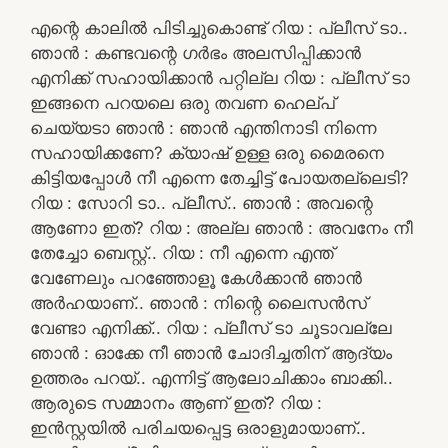
എന്റെ കാലിൽ പിടിച്ചുകൊണ്ട് റിയ : പ്ലീസ് ടാ..
ഞാൻ : കണ്ടവന്റെ ഗർഭം അലസിപ്പിക്കാൻ
എനിക്ക് സഹായിക്കാൻ പറ്റില്ല റിയ : പ്ലീസ് ടാ
ഇങ്ങനെ പറയലെ ഒരു തവണ ഹെല്പ്
ചെയ്യടാ ഞാൻ : ഞാൻ എന്തിനാടി നിന്നെ
സഹായിക്കണേ? ക്യാഷ് ഉള്ള ഒരു മൈരനെ
കിട്ടിയപ്പോൾ നീ എന്നെ തേച്ചിട്ട് പോയതല്ലെടി?
റിയ : സോറി ടാ.. പ്ലീസ്.. ഞാൻ : അവന്റെ
ആണോ ഇത്? റിയ : അല്ല ഞാൻ : അവനേം നീ
തേച്ചോ ബെസ്റ്റ്.. റിയ : നീ എന്നെ എന്ത്
വേണേലും പറഞ്ഞോളൂ കേൾക്കാൻ ഞാൻ
അർഹയാണ്.. ഞാൻ : നിന്റെ ലൈസൻസ്
വേണ്ടാ എനിക്ക്.. റിയ : പ്ലീസ് ടാ ചൂടാവല്ലേ
ഞാൻ : ഓക്കേ നീ ഞാൻ ചോദിച്ചതിന് ആദ്യം
ഉത്തരം പറയ്.. എന്നിട്ട് ആലോചിക്കാം ബാക്കി..
ആരുടെ സമ്മാനം ആണ് ഇത്? റിയ :
ഇൻസ്റ്റയിൽ പരിചയപ്പെട്ട ഒരാളുമായാണ്..