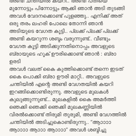
അണ്ടി ചന്തിയിൽ കയറി.. അണ്ടി പതിയെ
മുന്നോട്ടും പിന്നോട്ടും ആക്കി ഞാൻ അടി തുടങ്ങി
അവൾ വേദനക്കൊണ്ട് പുളഞ്ഞു.. എനിക്ക് അത്
ഒരു തരം ലഹരി പോലെ തോന്നി ഞാൻ
അടിയുടെ വേഗത കൂട്ടി.. പ്ലക്ക് പ്ലക്ക് പ്ലക്ക്
അണ്ടി കയറുന്ന ശബ്ദം വരുന്നുണ്ട്.. വീണ്ടും
വേഗത കൂട്ടി അടിക്കുന്നതിനൊപ്പം അവളുടെ
ബ്രായുടെ ഹൂക് ഊരിക്കൊണ്ട് ഞാൻ : ബ്രാ
ഉരടി
അവൾ വലത് കൈ കുത്തിക്കൊണ്ട് തന്നെ ഇടത്
കൈ പൊക്കി ബ്രാ ഊരി മാറ്റി.. അവളുടെ
ചന്തിയിൽ എന്റെ അണ്ടി വേഗതയിൽ കയറി
ഇറങ്ങിക്കൊണ്ടിരുന്നു. അവളുടെ മുലകൾ
കുലുങ്ങുന്നുണ്ട്… മുലകളിൽ കൈ അമർത്തി
ഞെക്കി ഞെക്കി ഞെക്കി മുലകണ്ണിയിൽ
വിരൽക്കൊണ്ട് തിരുമി തുരുമി, അണ്ടി വേഗത്തിൽ
ചന്തിയിൽ അടിച്ചുകൊണ്ടിരുന്നു.. “ആാാാാ
ആാാാാ ആാാാ ആാാാാ” അവൾ ശബ്ദിച്ചു