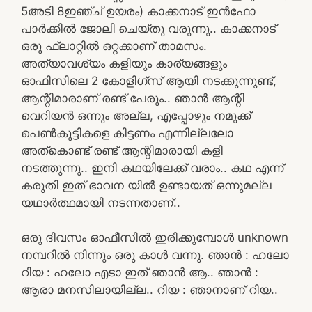
5അടി 8ഇഞ്ച് ഉയരം) കാക്കനാട് ഇൻഫോ
പാർക്കിൽ ജോലി ചെയ്തു വരുന്നു.. കാക്കനാട്
ഒരു ഫ്ലാറ്റിൽ ഒറ്റക്കാണ് താമസം.
അത്യാവശ്യം കളിയും കാര്യങ്ങളും
ഓഫിസിലെ 2 കോളിഗ്സ് ആയി നടക്കുന്നുണ്ട്,
ആന്റിമാരാണ് രണ്ട് പേരും.. ഞാൻ ആന്റി
വെറിയൻ ഒന്നും അല്ല, എപ്പോഴും നമുക്ക്
പെൺകുട്ടികളെ കിട്ടണം എന്നില്ലലോ
അത്കൊണ്ട് രണ്ട് ആന്റിമാരായി കളി
നടത്തുന്നു.. ഇനി കഥയിലേക്ക് വരാം.. കഥ എന്ന്
കരുതി ഇത് ഭാവന യിൽ ഉണ്ടായത് ഒന്നുമല്ല
യഥാർത്ഥമായി നടന്നതാണ്..
ഒരു ദിവസം ഓഫീസിൽ ഇരിക്കുമ്പോൾ unknown
നമ്പറിൽ നിന്നും ഒരു കാൾ വന്നു. ഞാൻ : ഹലോ
റിയ : ഹലോ എടാ ഇത് ഞാൻ ആ.. ഞാൻ :
ആരാ മനസിലായില്ല.. റിയ : ഞാനാണ് റിയ..