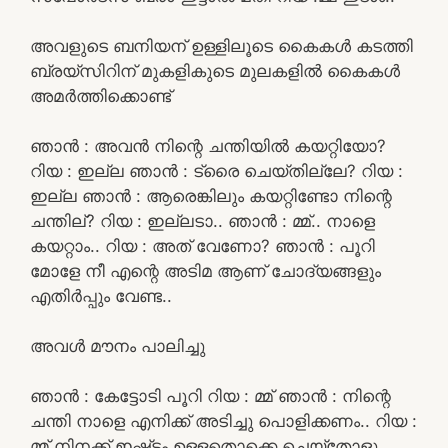
അവളുടെ ബനിയന് ഉള്ളിലൂടെ കൈകൾ കടത്തി
ബ്രയ്സിറിന് മുകളികുടെ മുലകളിൽ കൈകൾ
അമർത്തിക്കൊണ്ട്
ഞാൻ : അവൻ നിന്റെ ചന്തിയിൽ കയറ്റിയോ?
റിയ : ഇല്ല ഞാൻ : ട്രൈ ചെയ്തില്ലേ? റിയ :
ഇല്ല ഞാൻ : ആരെങ്കിലും കയറ്റിണ്ടോ നിന്റെ
ചന്തില്? റിയ : ഇല്ലടാ.. ഞാൻ : മ്മ്.. നാളെ
കയറ്റാം.. റിയ : അത് വേണോ? ഞാൻ : പൂറി
മോളേ നീ എന്റെ അടിമ ആണ് ചോദ്യങ്ങളും
എതിർപ്പും വേണ്ട..
അവൾ മൗനം പാലിച്ചു
ഞാൻ : കേട്ടോടി പൂറി റിയ : മ്മ് ഞാൻ : നിന്റെ
ചന്തി നാളെ എനിക്ക് അടിച്ചു പൊളിക്കണം.. റിയ :
മ്മ് നിനക്ക് ഇഷ്ട്ടം ഉള്ളതൊക്കെ ചെയ്തോളു..