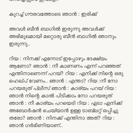
കുറച്ച് ഗൗരവത്തോടെ ഞാൻ : ഇരിക്ക്
അവൾ ബീൻ ബാഗിൽ ഇരുന്നു അവൾക്ക്
അഭിമുഖമായി മറ്റൊരു ബീൻ ബാഗിൽ ഞാനും
ഇരുന്നു..
റിയ : നിനക്ക് എന്നോട് ഇപ്പോഴും ദേക്ഷ്യം
ആണോ? ഞാൻ : നീ കാണണം എന്ന് പറഞ്ഞത്
എന്തിനാണെന്ന് പറയ്? റിയ : എനിക്ക് നിന്റെ ഒരു
ഹെല്പ് വേണം.. ഞാൻ : എന്താ? റിയ :നീ നോ
പറയരുത് പ്ലീസ് ഞാൻ : കാര്യം പറയ് റിയ :
ഞാൻ നിന്റെ കാൽ പിടിക്കാം നോ പറയരുത്
ഞാൻ : നീ കാര്യം പറയെടി റിയ : എടാ എനിക്ക്
അബോർഷൻ ചെയ്യാൻ ഉള്ള ടാബ്ലറ്റ് ഒപ്പിച്ചു
തരോ? ഞാൻ : നിനക്ക് എന്തിനാ അത്? റിയ :
ഞാൻ ഗർഭിണിയാണ്..