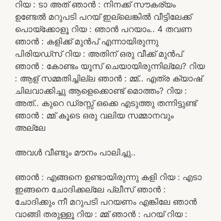
റിയ : ടാ അത് ഞാൻ : നിനക്ക് സൗകര്യം
ഉണ്ടേൽ മറുപടി പറയ് ഇല്ലെങ്കിൽ വീട്ടിലേക്ക്
പൊയ്ക്കോളൂ റിയ : ഞാൻ പറയാം.. 4 തവണ
ഞാൻ : കളിക്ക് മുൻപ് എന്നായിരുന്നു
പിരിയഡ്സ് റിയ : അതിന് ഒരു വീക്ക് മുൻപ്
ഞാൻ : കോണ്ടം യൂസ് ചെയായിരുന്നില്ലേ? റിയ
: ആള് സമ്മതിച്ചില്ല ഞാൻ : മ്മ്.. എത്ര ക്യാഷ്
ചിലവാക്കിച്ചു ആളെക്കൊണ്ട് മൊത്തം? റിയ :
അത്.. കുറെ ഡ്രസ്സ് ഒക്കെ എടുത്തു തന്നിട്ടുണ്ട്
ഞാൻ : മ്മ് കൂടെ ഒരു വലിയ സമ്മാനവും
അല്ലേ
അവൾ വീണ്ടും മൗനം പാലിച്ചു..
ഞാൻ : എങ്ങനെ ഉണ്ടായിരുന്നു കളി റിയ : എടാ
ഇങ്ങനെ ചോദിക്കല്ലേ പ്ലീസ് ഞാൻ :
ചോദിക്കും നീ മറുപടി പറയണം എങ്കിലേ ഞാൻ
വാങ്ങി തരുള്ളൂ റിയ : മ്മ് ഞാൻ : പറയ് റിയ :