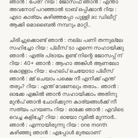
ഞാൻ : പേര്? റിയ : ജോസഫ് ഞാൻ : എന്താ
അവനോട് പറഞ്ഞാൽ ടാബ് ഒപ്പിക്കാൻ റിയ :
എടാ കാര്യം കഴിഞ്ഞപ്പോ പുള്ളി ac ഡിലീറ്റ്
ആക്കി മൊബൈൽ നമ്പറും മാറ്റി..
ചിരിച്ചുക്കൊണ്ട് ഞാൻ : നല്ല പണി തന്നുല്ലേ
സഹിച്ചോ റിയ : പ്ലീസ് ടാ എന്നെ സഹായിക്കു
ഞാൻ : എത്ര പ്രായം ഉണ്ട് നിന്റെ ജോസപ്പ് ന്
റിയ : 40+ ഞാൻ : ആഹാ അങ്കിൾ ആണലോ
കൊള്ളാം റിയ : ഹെല്പ് ചെയോടാ പ്ലീസ്
ഞാൻ : മ്മ് ചെയാം പക്ഷെ നീ എനിക്ക് എന്ത്
തരും? റിയ : എന്ത് വേണേലും തരാം.. ഞാൻ :
ഓക്കേ എങ്കിൽ ഞാൻ സഹായിക്കാം അതിനു
മുൻപ് ഞാൻ ചോദിക്കുന്ന കാര്യങ്ങൾക്ക് നീ
സത്യം പറയണം റിയ : ഓക്കേ ഞാൻ : എവിടെ
വെച്ച കളിച്ചേ? റിയ : ഓയോ റൂമിൽ മൂന്നാർ..
ഞാൻ : എന്നായിരുന്നു റിയ : one month
കഴിഞ്ഞു ഞാൻ : എപ്പോൾ മുതലാണ്