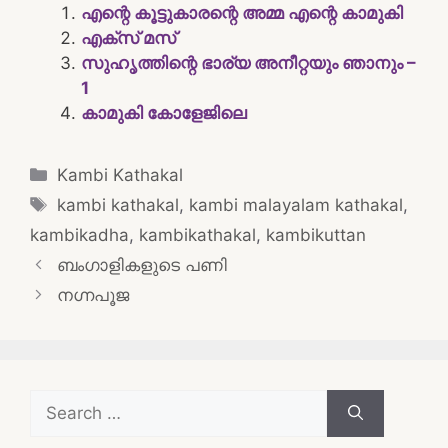
എന്റെ കൂട്ടുകാരന്റെ അമ്മ എന്റെ കാമുകി
എക്സ് മസ്
സുഹൃത്തിന്റെ ഭാര്യ അനീറ്റയും ഞാനും –
1
കാമുകി കോളേജിലെ
Categories
Kambi Kathakal
Tags
kambi kathakal
,
kambi malayalam kathakal
,
kambikadha
,
kambikathakal
,
kambikuttan
Post
ബംഗാളികളുടെ പണി
navigation
നഗ്നപൂജ
Search
for: