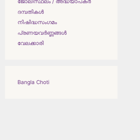
ജോലിസ്ഥലം / അദ്ധ്യാപകർ
ദമ്പതികള്‍
നിഷിദ്ധസംഗമം
പ്രണയവർണ്ണങ്ങൾ
വേലക്കാരി
Bangla Choti