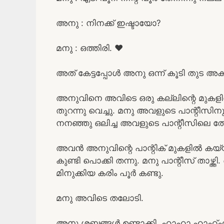
അനു : നിനക്ക് ഇഷ്ടായോ?
മനു : ഒത്തിരി. ❤️
അത് കേട്ടപ്പോൾ അനു ഒന്ന് കൂടി തുട അക
അനുവിനെ അവിടെ ഒരു കല്ലിന്റെ മുക
തുറന്നു വെച്ചു. മനു അവളുടെ പാന്റീസിന
നനഞ്ഞു ഒലിച്ച അവളുടെ പാന്റീസിലെ തേൻ 
അവൻ അനുവിന്റെ പാന്റിക് മുകളിൽ കയ്യ
കുണ്ടി പൊക്കി തന്നു. മനു പാന്റീസ് താഴ്ത
മിനുക്കിയ കരിം പൂർ കണ്ടു.
മനു അവിടെ തലോടി.
അനു ശബ്ദങ്ങൾ ഉണ്ടാക്കി. ഹാഹാ ഹാഹ്