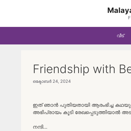
Skip
Malaya
to
content
F
വീട്
Friendship with Be
ഒക്ടോബർ 24, 2024
ഇത് ഞാൻ പുതിയതായി ആരംഭിച്ച കഥയുടെ
അഭിപ്രായം കൂടി രേഖപ്പെടുത്തിയാൽ അ
നന്ദി…