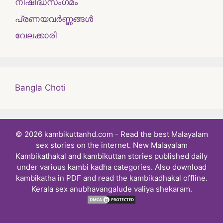
നിഷിദ്ധസംഗമം
പ്രണയവർണ്ണങ്ങൾ
വേലക്കാരി
Bangla Choti
© 2026 kambikuttanhd.com - Read the best Malayalam
sex stories on the internet. New Malayalam
Kambikathakal and kambikuttan stories published daily
under various kambi kadha categories. Also download
kambikatha in PDF and read the kambikadhakal offline.
Kerala sex anubhavangalude valiya shekaram.