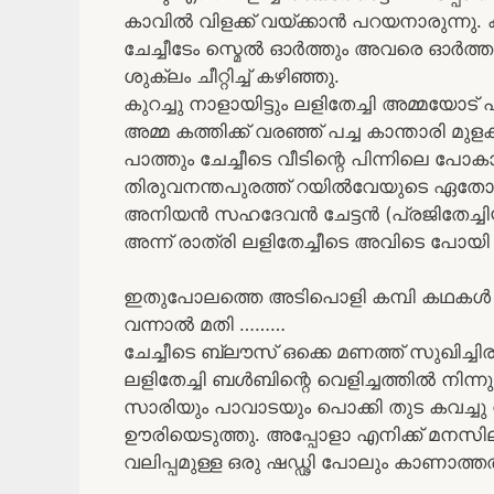
കാവിൽ വിളക്ക് വയ്ക്കാൻ പറയനാരുന്നു. 
ചേച്ചീടേം സ്മെൽ ഓർത്തും അവരെ ഓർത്തും
ശുക്ലം ചീറ്റിച്ച് കഴിഞ്ഞു.
കുറച്ചു നാളായിട്ടും ലളിതേച്ചി അമ്മയോട
അമ്മ കത്തിക്ക് വരഞ്ഞ് പച്ച കാന്താരി മുളക്
പാത്തും ചേച്ചീടെ വീടിന്റെ പിന്നിലെ പോകാ
തിരുവനന്തപുരത്ത് റയിൽവേയുടെ ഏതോ ടെസ്റ്
അനിയൻ സഹദേവൻ ചേട്ടൻ (പ്രജിതേച്ചിയു
അന്ന് രാത്രി ലളിതേച്ചീടെ അവിടെ പോയി 
ഇതുപോലത്തെ അടിപൊളി കമ്പി കഥകൾ വ
വന്നാൽ മതി ………
ചേച്ചീടെ ബ്ലൗസ് ഒക്കെ മണത്ത് സുഖിച്ചിരു
ലളിതേച്ചി ബൾബിന്റെ വെളിച്ചത്തിൽ നിന്നും
സാരിയും പാവാടയും പൊക്കി തുട കവച്ചു ന
ഊരിയെടുത്തു. അപ്പോളാ എനിക്ക് മനസില
വലിപ്പമുള്ള ഒരു ഷഡ്ഢി പോലും കാണാത്