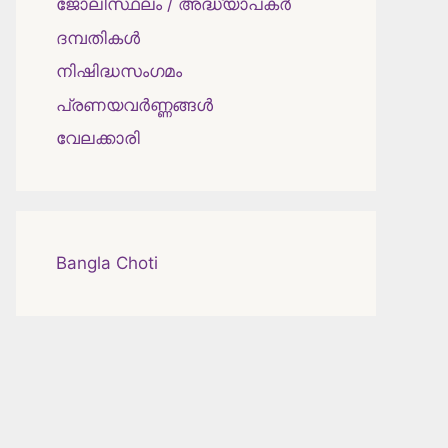
ജോലിസ്ഥലം / അദ്ധ്യാപകർ
ദമ്പതികള്‍
നിഷിദ്ധസംഗമം
പ്രണയവർണ്ണങ്ങൾ
വേലക്കാരി
Bangla Choti