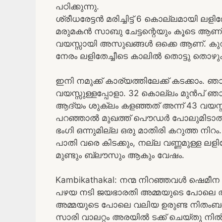
പഠിക്കുന്നു.
ശ്രീധരേട്ടൻ മരിച്ചിട്ട് 6 കൊല്ലമായി ലളിത
മരുമകൻ സാബു ചേട്ടന്റെയും കൂടെ ആണ് ല
വയസ്സായി അസുഖങ്ങൾ ഒക്കെ ആണ്. കുറച
നേരം ലളിതേച്ചീടെ കാലിൽ തൊട്ടു തൊഴു
ഇനി നമുക്ക് കാര്യത്തിലേക്ക് കടക്കാം.
വയസ്സുള്ളപ്പോളാ. 32 കൊല്ലം മുൻപ് ഞാ
ആദ്യം ശുക്ലം കളഞ്ഞത് അന്ന് 43 വയസ്സുള്
പറഞ്ഞാൽ മുഖത്ത് പൌഡർ പോലുമിടാത്ത 
ഭംഗി ഒന്നുമില്ല ഒരു മാതിരി കറുത്ത നിറം
പാതി വരെ കിടക്കും, നല്ല വണ്ണമുള്ള ലളിതേ
മുണ്ടും ബ്ലൗസും ആകും വേഷം.
Kambikathakal: നന്മ നിറഞ്ഞവൾ ഷെമീന 
പഴയ നടി ജയഭാരതി അമ്മയുടെ പോലെ തടിച്ച
അമ്മയുടെ പോലെ വലിയ ഉരുണ്ട നിതംബങ്ങള
സാരി വാലറ്റം അരയിൽ ടക്ക് ചെയ്തു നിൽ