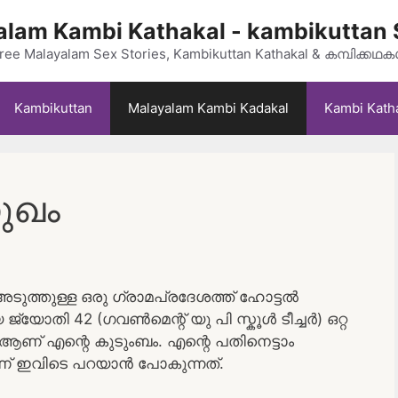
lam Kambi Kathakal - kambikuttan 
ree Malayalam Sex Stories, Kambikuttan Kathakal & കമ്പിക്കഥ
Kambikuttan
Malayalam Kambi Kadakal
Kambi Kath
സുഖം
ത്തുള്ള ഒരു ഗ്രാമപ്രദേശത്ത് ഹോട്ടൽ
 ജ്യോതി 42 (ഗവൺമെന്റ് യു പി സ്കൂൾ ടീച്ചർ) ഒറ്റ
ണ് എന്റെ കുടുംബം. എന്റെ പതിനെട്ടാം
് ഇവിടെ പറയാൻ പോകുന്നത്.