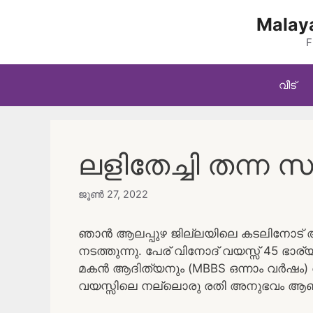
Skip
Malaya
to
content
F
വീട്
ലളിതേച്ചി തന്ന 
ജൂൺ 27, 2022
ഞാൻ ആലപ്പുഴ ജില്ലയിലെ കടലിനോട് അടു
നടത്തുന്നു. പേര് വിനോദ് വയസ്സ് 45 ഭാര്യ
മകൻ ആദിത്യനും (MBBS ഒന്നാം വർഷം) ആ
വയസ്സിലെ നല്ലൊരു രതി അനുഭവം ആണ