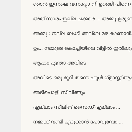
ഞാൻ ഇന്നലെ വന്നപ്പോ നീ ഉറങ്ങി പിന്ന
അത് സാരം ഇല്ല ചക്കരെ … അമ്മു ഉരുണ്ട
അമ്മു : നല്ല ബംഗി അല്ലേ മഴ കാണാ
ഉം… നമ്മുടെ കൊച്ചിയിലെ വീട്ടിൽ ഇതിലും
ആഹാ എന്താ അവിടെ
അവിടെ ഒരു മുറി തന്നെ ഫുൾ ഗ്ളാസ്സ് ആ
അടിപൊളി സീലിങ്ങും
എല്ലാം സീലിങ് സൈഡ് എല്ലാം …
നമ്മക്ക് വണ്ടി എടുക്കാൻ പോവുമ്പോ …