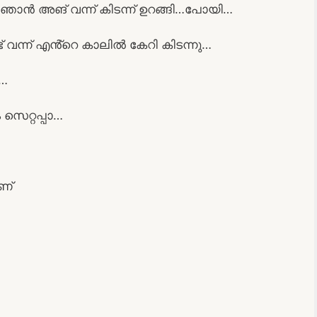
െ ഞാൻ അങ് വന്ന് കിടന്ന് ഉറങ്ങി…പോയി…
് വന്ന് എൻ്റെ കാലിൽ കേറി കിടന്നു…
ൻ…
 സെറ്റപ്പാ…
ണ്