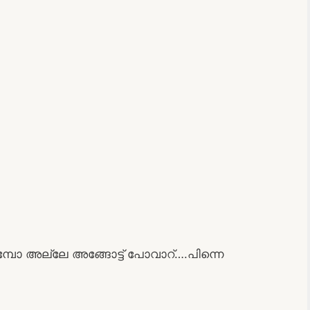
മ്പോ അല്ലേ അങ്ങോട്ട് പോവാറ്….പിന്നെ