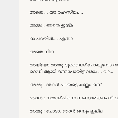
അതെ … യാ രഹസ്യം. ..
അമ്മു : അതെ ഇന്ദ്ര
ഓ പറയിൻ…. എന്താ
അതെ നിന
അയ്യോ അമ്മു ദുബൈക്ക് പോകുമ്പോ വാങ്ങ
റെഡി ആയി ഒന്ന് പോയിട്ട് വരാം … വാ…
അമ്മു : ഞാൻ പറയട്ടെ കണ്ണാ ഒന്ന്
ഞാൻ : നമ്മക്ക് പിന്നെ സംസാരിക്കാം നീ 
അമ്മു : പോടാ. ഞാൻ ഒന്നും ഇല്ല