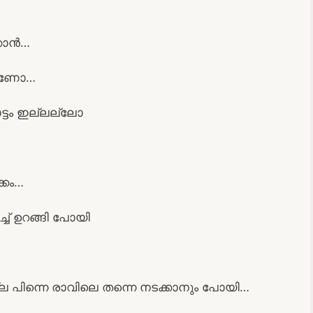
ക്കാൻ…
ക ആണോ…
ട്ടം ഇല്ലല്ലോ
്കം…
് ഉറങ്ങി പോയി
യില്ല പിന്നെ രാവിലെ തന്നെ നടക്കാനും പോയി…