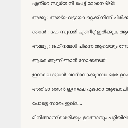
എൻ്റെ സൂര്യ നീ പെട്ട് മോനെ 😆😆
അമ്മു : അയ്യ വട്ടായാ ഒറ്റക്ക് നിന്ന് ചിരി
ഞാൻ : ഹേ സുന്ദരി എണീറ്റ് ഇരിക്കു
അമ്മു ,: ഒഹ് നമ്മൾ പിന്നെ ആരെയും നോ
ആരെ ആണ് ഞാൻ നോക്കണ്ടത്
ഇന്നലെ ഞാൻ വന്ന് നോക്കുമ്പോ ഒരേ ഉറക
അത് ടാ ഞാൻ ഇന്നലെ എന്തോ ആലോചിച്ച
പോട്ടെ സാരം ഇല്ല…
മിനിങ്ങാന്ന് ശെരിക്കും ഉറങ്ങാനും പറ്റി