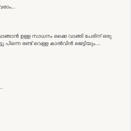
 വരാം…
ാങ്ങാൻ ഉള്ള സാധനം ഒക്കെ വാങ്ങി പേരിന് ഒരു
ു പിന്നെ രണ്ട് വെള്ള കാൽവിൻ ജെട്ടിയും….
്…