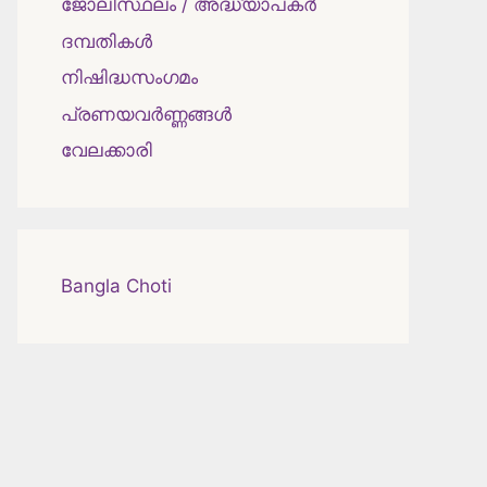
ജോലിസ്ഥലം / അദ്ധ്യാപകർ
ദമ്പതികള്‍
നിഷിദ്ധസംഗമം
പ്രണയവർണ്ണങ്ങൾ
വേലക്കാരി
Bangla Choti