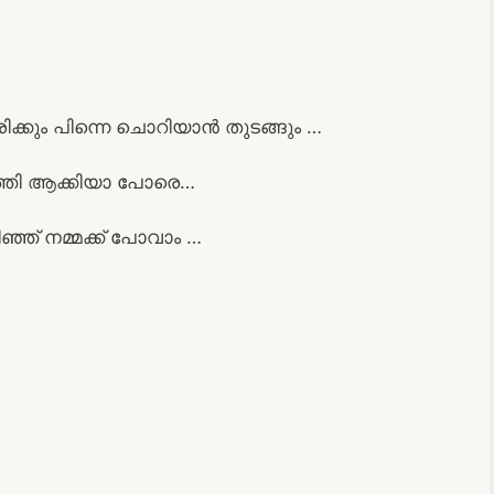
കും പിന്നെ ചൊറിയാൻ തുടങ്ങും …
ത്തി ആക്കിയാ പോരെ…
ഞ് നമ്മക്ക് പോവാം …