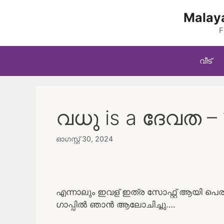
Skip
Malaya
to
content
F
വീട്
വധു is a ദേവത – 
ഓഗസ്റ്റ്‌ 30, 2024
എന്നാലും ഇവള് ഇത്ര സോഫ്റ്റ് ആയി പെരു
ഗാപ്പിൽ ഞാൻ ആലോചിച്ചു….