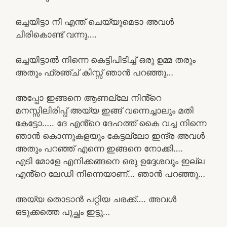
ഒച്ചയിട്ടാ നീ എന്ത് ചെയ്യൂമെടാ അവൾ
ചീരികൊണ്ട് വന്നു….
ഒച്ചയിട്ടാൽ നിന്നെ കെട്ടിപിടിച്ച് ഒരു ഉമ്മ തരും
അതും ഫ്രഞ്ച് കിസ്സ് ഞാൻ പറഞ്ഞു…
അപ്പോ ഇങ്ങനെ ആണല്ലേ നിൻ്റെ
മനസ്സിലിരിപ്പ് അയ്യ ഇങ്ങ് വന്നെച്ചാലും മതി
കേട്ടോ….. ദേ എൻ്റെ ദേഹത്ത് കൈ വച്ച നിന്നെ
ഞാൻ കൊന്നുകളയും കേട്ടല്ലോ ഇന്ദ്ര അവൾ
അതും പറഞ്ഞ് എന്നെ ഇങ്ങനെ നോക്കി….
എടി മോളേ എനിക്കങ്ങനെ ഒരു ഉദ്ദേശവും ഇല്ല
എൻ്റെ ലേഡി നിന്നെയാണ്… ഞാൻ പറഞ്ഞു…
അയ്യ തൊടാൻ പറ്റിയ ചരക്ക്…. അവൾ
ഒടുക്കത്തെ പുച്ഛം ഇട്ടു…