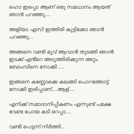
ഹൊ ഇപ്പൊ ആണ് ഒരു സമധാനം ആയത്
ഞാൻ പറഞ്ഞു….
അളിയാ എസി ഇത്തിരി കൂട്ടിക്കോ ഞാൻ
പറഞ്ഞു…
അങ്ങനെ വണ്ടി മൂവ് ആവാൻ തുടങ്ങി ഞാൻ
ഇടക്ക് എൻ്റെ അടുത്തിരിക്കുന്ന അറ്റം
ബോംമ്പിനെ നോക്കി ….
ഇങ്ങനെ കണ്ണോക്കെ കലങ്ങി പൊറത്തോട്ട്
നോക്കി ഇരിപ്പാണ്….ആള്….
എനിക്ക് സമാദാനിപ്പികണം എന്നുണ്ട് പക്ഷേ
വേണ്ട പോയ കടി ഒറപ്പാ….
വണ്ടി പെട്ടന്ന് നിർത്തി…