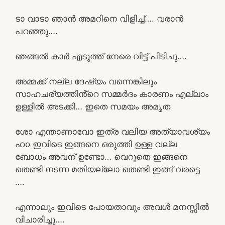
ടാ വാടാ ഞാൻ അമറിനെ വിളിച്ച്…. വരാൻ
പറഞ്ഞു….
ഞങ്ങൽ കാർ എടുത്ത് നേരെ വിട്ട് പിടിചു….
അമ്മക്ക് നല്ല ദേഷ്യം വന്നെങ്കിലും
സാഹചര്യത്തിൻ്റെ സമ്മർദം കാരണം എല്ലാം
ഉള്ളിൽ അടക്കി… ഇതെ സമയം അമൃത
ശോ എന്താണാവോ ഇത്ര വലിയ അത്യാവശ്യം
ഹo ഇവിടെ ഇങ്ങനെ ഒരുത്തി ഉള്ള വല്ല
ബോധം അവന് ഉണ്ടോ… വെറുതെ ഇങ്ങനെ
തെണ്ടി നടന്ന മതിയല്ലോ തെണ്ടി ഇങ്ങ് വരട്ടെ
….
എന്നാലും ഇവിടെ പോയതാവും അവൾ മനസ്സിൽ
വിചാരിച്ചു….