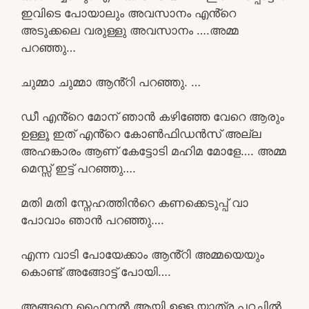
ഇവിടെ പോയാലും അവസാനം എൻ്റെ
അടുക്കലെ വരുള്ളു അവസാനം ….അമ്മ
പറഞ്ഞു…
ചുമ്മാ ചുമ്മാ ആൻ്റി പറഞ്ഞു. …
ഡീ എൻ്റെ മോന് ഞാൻ കഴിഞ്ഞേ വേറെ ആരും
ഉള്ളൂ ഇത് എൻ്റെ കോൺഫിഡൻസ് അല്ല
അഹങ്കാരം ആണ് കേട്ടോടി മഹിമ മോളേ…. അമ്മ
മെസ്സ് ഇട്ട് പറഞ്ഞു….
മതി മതി സ്നേഹത്തിൻറെ കണക്കെടുപ്പ് വാ
പോവാം ഞാൻ പറഞ്ഞു….
എന്ന വാടി പോയേക്കാം ആൻ്റി അമ്മയെയും
കൊണ്ട് അങ്ങോട്ട് പോയി….
അങ്ങനെ ഫൈനൽ ആയി ഉള്ള യാത്ര പറചിൽ