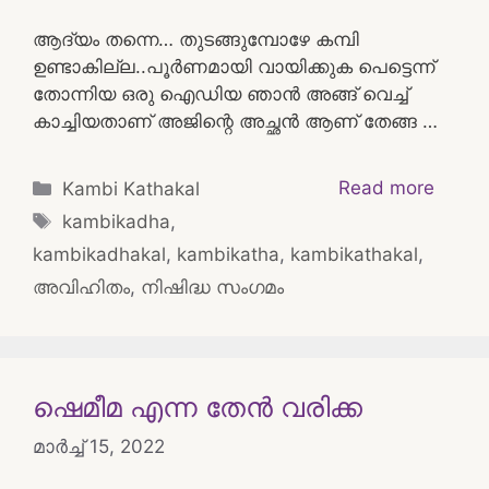
ആദ്യം തന്നെ… തുടങ്ങുമ്പോഴേ കമ്പി
ഉണ്ടാകില്ല..പൂർണമായി വായിക്കുക പെട്ടെന്ന്
തോന്നിയ ഒരു ഐഡിയ ഞാൻ അങ്ങ് വെച്ച്
കാച്ചിയതാണ് അജിന്റെ അച്ഛൻ ആണ് തേങ്ങ …
Categories
Read more
Kambi Kathakal
Tags
kambikadha
,
kambikadhakal
,
kambikatha
,
kambikathakal
,
അവിഹിതം
,
നിഷിദ്ധ സംഗമം
ഷെമീമ എന്ന തേൻ വരിക്ക
മാർച്ച്‌ 15, 2022