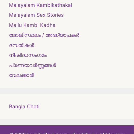
Malayalam Kambikathakal
Malayalam Sex Stories
Mallu Kambi Kadha
ജോലിസ്ഥലം / അദ്ധ്യാപകർ
ദമ്പതികള്‍
നിഷിദ്ധസംഗമം
പ്രണയവർണ്ണങ്ങൾ
വേലക്കാരി
Bangla Choti