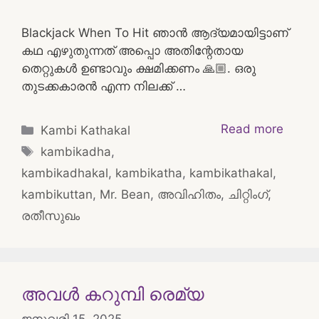
Blackjack When To Hit ഞാൻ ആദ്യമായിട്ടാണ്
കഥ എഴുതുന്നത് അപ്പൊ അതിന്റേതായ
തെറ്റുകൾ ഉണ്ടാവും ക്ഷമിക്കണം 🙏🏼. ഒരു
തുടക്കകാരൻ എന്ന നിലക്ക് …
Categories
Read more
Kambi Kathakal
Tags
kambikadha
,
kambikadhakal
,
kambikatha
,
kambikathakal
,
kambikuttan
,
Mr. Bean
,
അവിഹിതം
,
ചിറ്റിംഗ്
,
രതീസുഖം
അവൾ കറുമ്പി രെമ്യ