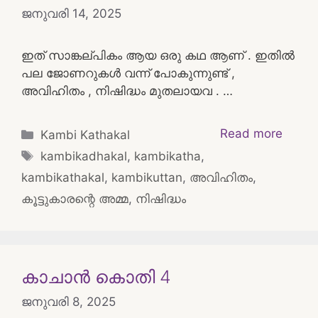
ജനുവരി 14, 2025
ഇത് സാങ്കല്പികം ആയ ഒരു കഥ ആണ് . ഇതിൽ
പല ജോണറുകൾ വന്ന് പോകുന്നുണ്ട് ,
അവിഹിതം , നിഷിദ്ധം മുതലായവ . …
Categories
Read more
Kambi Kathakal
Tags
kambikadhakal
,
kambikatha
,
kambikathakal
,
kambikuttan
,
അവിഹിതം
,
കൂട്ടുകാരന്റെ അമ്മ
,
നിഷിദ്ധം
കാചാൻ കൊതി 4
ജനുവരി 8, 2025