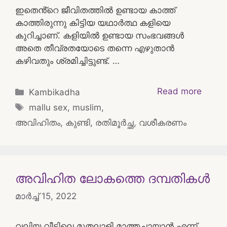
ഇതെൻ്റെ ജീവിതത്തിൽ ഉണ്ടായ കാത്ത്
കാത്തിരുന്നു കിട്ടിയ യഥാർത്ഥ കളിയെ
കുറിച്ചാണ്. കളിയിൽ ഉണ്ടായ സംഭവങ്ങൾ
അതെ തീവ്രതയോടെ തന്നെ എഴുതാൻ
കഴിവതും ശ്രമിച്ചിട്ടുണ്ട്. …
Categories
Read more
Kambikadha
Tags
mallu sex
,
muslim
,
അവിഹിതം
,
കുണ്ടി
,
രതിമൂര്‍ച്ഛ
,
വശീകരണം
അവിഹിത ലോകത്തെ ദമ്പതികൾ
മാർച്ച്‌ 15, 2022
വലിയ വീട്ടിലെ മുതലാളി മാത്തച്ചായാൻ എന്ന്