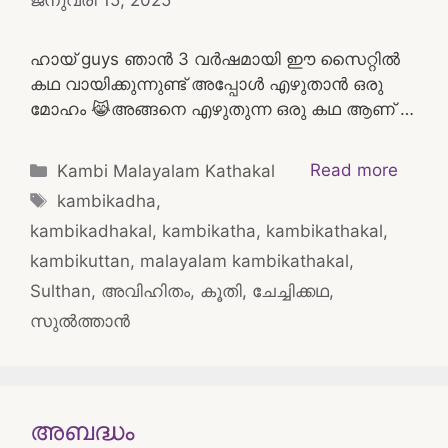
ജനുവരി 15, 2025
ഹായ് guys ഞാൻ 3 വർഷമായി ഈ സൈറ്റിൽ
കഥ വായിക്കുന്നുണ്ട് അപ്പോൾ എഴുതാൻ ഒരു
മോഹം 😹അങ്ങനെ എഴുതുന്ന ഒരു കഥ ആണ് …
Categories
Read more
Kambi Malayalam Kathakal
Tags
kambikadha
,
kambikadhakal
,
kambikatha
,
kambikathakal
,
kambikuttan
,
malayalam kambikathakal
,
Sulthan
,
അവിഹിതം
,
കൂതി
,
ചേച്ചിക്കഥ
,
സുൽത്താൻ
അബദ്ധം