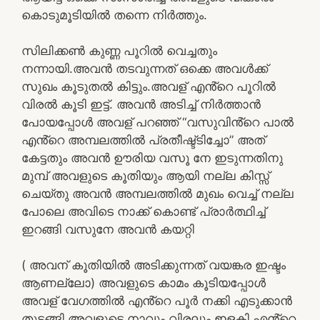
കൊടുമൂടിയിൽ തന്നെ നിർത്തും.
സിലിക്കൺ കുണ്ണ പൂറിൽ വെച്ചതും
നന്നായി.അവൻ തടവുന്നത് ഒക്കെ അവൾക്ക്
സുഖം കൂടുതൽ കിട്ടും.അവള് എൻ്റെ പൂറിൽ
വിരൽ കൂടി ഇട്ട്. അവൻ അടിച്ച് നിർത്താൻ
പോയപ്പോൾ അവള് പറഞ്ഞ് “വസുവിൻ്റെ പാൽ
എൻ്റെ അമ്പലത്തിൽ പ്രതീഷ്ട്ടിച്ചോ” അത്
കേട്ടതും അവൻ ഊരിയ വസൂ നേ ഇടുന്നതിനു
മുമ്പ് അവളുടെ കൂതിയും ആയി നല്ല കിസ്സ്
ചെയ്തു അവൻ അമ്പലത്തിൽ മുഖം വെച്ച് നല്ല
പോലെ അവിടെ നാക്ക് കൊണ്ട് പ്രാർത്ഥിച്ച്
ഇറങ്ങി വസുനേ അവൻ കയറ്റി
( അവന് കൂതിയിൽ അടിക്കുന്നത് വയങ്കര ഇഷ്ടം
ആണല്ലോ) അവളുടെ കാമം കൂടിയപ്പോൾ
അവള് വേഗത്തിൽ എൻ്റെ പൂർ നക്കി എടുക്കാൻ
തുടങ്ങി അവളുടെ നാവും വിരലും ഇളകി എൻ്റെ