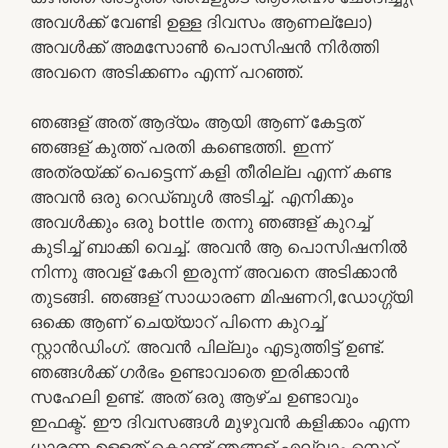
അവൾക്ക് വേണ്ടി ഉള്ള ദിവസം ആണല്ലോ)
അവൾക്ക് അമസോൺ പൊസിഷൻ നിർത്തി
അവനെ അടിക്കണം എന്ന് പറഞ്ഞ്.
ഞങ്ങള് അത് ആദ്യം ആയി ആണ് കേട്ടത്
ഞങ്ങള് കുത്ത് പരതി കണ്ടെത്തി. ഇന്ന്
അത്രയ്ക്ക് പെട്ടെന്ന് കളി തീരില്ല എന്ന് കണ്ട
അവൻ ഒരു റെഡ്ബുൾ അടിച്ച്. എനിക്കും
അവൾക്കും ഒരു bottle തന്നു ഞങ്ങള് കുറച്ച്
കുടിച്ച് ബാക്കി വെച്ച്. അവൻ ആ പൊസിഷനിൽ
നിന്നു അവള് കേറി ഇരുന്ന് അവനെ അടിക്കാൻ
തുടങ്ങി. ഞങ്ങള് സാധാരണ മിഷണറി,ഡോഗ്ഗ്യി
ഒക്കെ ആണ് ചെയ്യാറ് പിന്നെ കുറച്ച്
സ്റ്റാൻഡിംഗ്. അവൻ പില്ലും എടുത്തിട്ട് ഉണ്ട്.
ഞങ്ങൾക്ക് ഗർഭം ഉണ്ടാവാതെ ഇരിക്കാൻ
സഹേലി ഉണ്ട്. അത് ഒരു ആഴ്ച ഉണ്ടാവും
ഇഫക്ട്. ഈ ദിവസങ്ങൾ മുഴുവൻ കളിക്കാം എന്ന
ധാരണ ഉള്ളത് കൊണ്ട് ഞങ്ങള് എല്ലാം സെറ്റ്