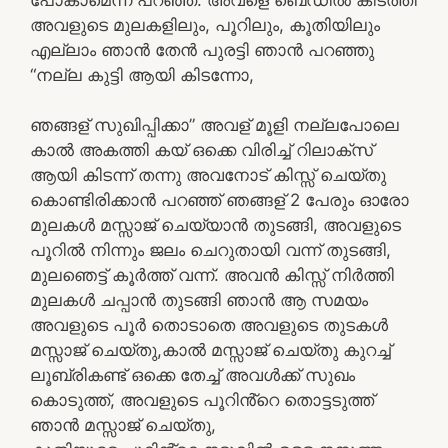
അവളുടെ മുലകളിലും, പൂറിലും, കൂതിയിലും
എല്ലാം ഞാൻ തേൻ പുരട്ടി ഞാൻ പറഞ്ഞു
“നല്ല കുട്ടി ആയി കിടന്നോ,
ഞങ്ങള് സുഖിപ്പിക്കാ” അവള് മൂളി നല്ലപോലെ
കാൽ അകത്തി കയ് ഒക്കെ വിരിച്ച് റിലാക്സ്
ആയി കിടന്ന് തന്നു അവനോട് കിസ്സ് ചെയ്തു
കൊണ്ടിരിക്കാൻ പറഞ്ഞ് ഞങ്ങള് 2 പേരും ഓരോ
മുലകൾ മസ്സാജ് ചെയ്യാൻ തുടങ്ങി, അവളുടെ
പൂറിൽ നിന്നും ജലം ചെറുതായി വന്ന് തുടങ്ങി,
മുലഞെട്ട് കൂർത്ത് വന്ന്. അവൻ കിസ്സ് നിർത്തി
മുലകൾ ചപ്പാൻ തുടങ്ങി ഞാൻ ആ സമയം
അവളുടെ പൂർ തൊടാതെ അവളുടെ തുടകൾ
മസ്സാജ് ചെയ്തു,കാൽ മസ്സാജ് ചെയ്തു കുറച്ച്
ലൂബ്രികണ്ട് ഒക്കെ തേച്ച് അവൾക്ക് സുഖം
കൊടുത്ത്, അവളുടെ പൂറിൻ്റെ തൊട്ടടുത്ത്
ഞാൻ മസ്സാജ് ചെയ്തു,