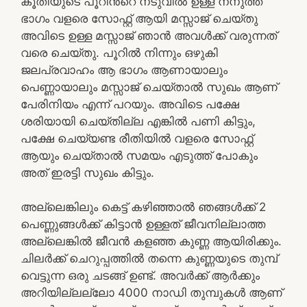
കൂതിയുടെ പൂറിൻ്റെ നടുവിൽ ഉള്ള നനുത്ത
ഭാഗം വളരെ സോഫ്റ്റ് ആയി മസ്സാജ് ചെയ്തു
അവിടെ ഉള്ള മസ്സാജ് ഞാൻ അവൾക്ക് വരുന്നത്
വരെ ചെയ്തു. പൂറിൽ നിന്നും ഒഴുകി
ജലപ്രവാഹം ആ ഭാഗം ആണായാലും
പെണ്ണായാലും മസ്സാജ് ചെയ്താൽ സുഖം ആണ്
പേരിനിയം എന്ന് പറയും. അവിടെ പക്ഷേ
ശരിയായി ചെയ്തില്ല എങ്കിൽ പണി കിട്ടും,
പക്ഷേ ചെയ്യണ്ട രീതിയിൽ വളരെ സോഫ്റ്റ്
ആയും ചെയ്താൽ സമയം എടുത്ത് പോകും
അത് ഇരട്ടി സുഖം കിട്ടും.
അല്ലെങ്കിലും കെട്ട് കഴിഞ്ഞാൽ ഞങ്ങൾക്ക് 2
പെണ്ണുങ്ങൾക്ക് കിട്ടാൻ ഉള്ളത് ജീവനില്ലാത്ത
അല്ലെങ്കിൽ ജീവൻ കളഞ്ഞ കുണ്ണ ആയിരിക്കും.
ചിലർക്ക് ചെറുപ്പത്തിൽ തന്നെ കുണ്ണയുടെ തുമ്പ്
വെട്ടുന്ന ഒരു ചടങ്ങ് ഉണ്ട്. അവർക്ക് ആർക്കും
അറിയില്ലല്ലോ 4000 നാഡി തുമ്പുകൾ ആണ്