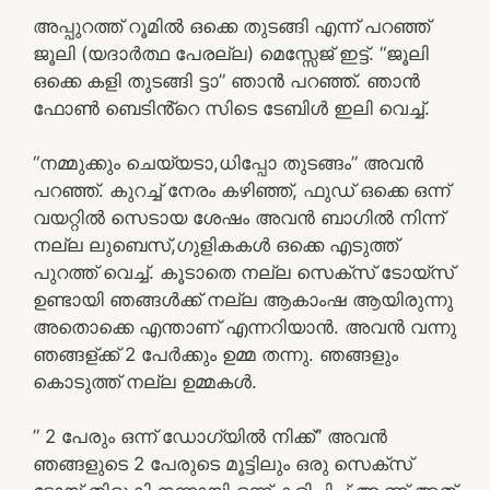
അപ്പുറത്ത് റൂമിൽ ഒക്കെ തുടങ്ങി എന്ന് പറഞ്ഞ്
ജൂലി (യദാർത്ഥ പേരല്ല) മെസ്സേജ് ഇട്ട്. “ജൂലി
ഒക്കെ കളി തുടങ്ങി ട്ടാ” ഞാൻ പറഞ്ഞ്. ഞാൻ
ഫോൺ ബെടിൻ്റെ സിടെ ടേബിൾ ഇലി വെച്ച്.
“നമ്മുക്കും ചെയ്യടാ,ധിപ്പോ തുടങ്ങം” അവൻ
പറഞ്ഞ്. കുറച്ച് നേരം കഴിഞ്ഞ്, ഫുഡ് ഒക്കെ ഒന്ന്
വയറ്റിൽ സെടായ ശേഷം അവൻ ബാഗിൽ നിന്ന്
നല്ല ലുബെസ്,ഗുളികകൾ ഒക്കെ എടുത്ത്
പുറത്ത് വെച്ച്. കൂടാതെ നല്ല സെക്സ് ടോയ്സ്
ഉണ്ടായി ഞങ്ങൾക്ക് നല്ല ആകാംഷ ആയിരുന്നു
അതൊക്കെ എന്താണ് എന്നറിയാൻ. അവൻ വന്നു
ഞങ്ങള്ക്ക് 2 പേർക്കും ഉമ്മ തന്നു. ഞങ്ങളും
കൊടുത്ത് നല്ല ഉമ്മകൾ.
” 2 പേരും ഒന്ന് ഡോഗ്യിൽ നിക്ക്” അവൻ
ഞങ്ങളുടെ 2 പേരുടെ മൂട്ടിലും ഒരു സെക്സ്