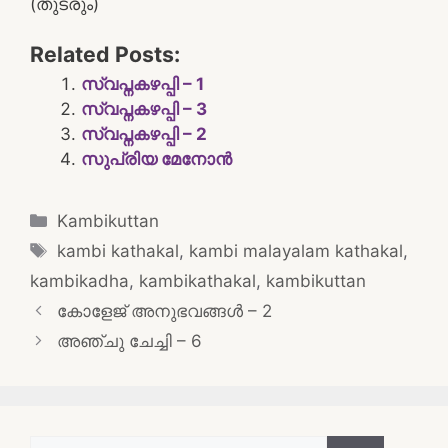
(തുടരും)
Related Posts:
സ്വപ്നകഴപ്പി – 1
സ്വപ്നകഴപ്പി – 3
സ്വപ്നകഴപ്പി – 2
സുപ്രിയ മേനോൻ
Categories
Kambikuttan
Tags
kambi kathakal
,
kambi malayalam kathakal
,
kambikadha
,
kambikathakal
,
kambikuttan
Post
കോളേജ് അനുഭവങ്ങൾ – 2
navigation
അഞ്ചു ചേച്ചി – 6
Search