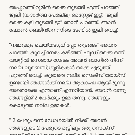
അപ്പുറത്ത് റൂമിൽ ഒക്കെ തുടങ്ങി എന്ന് പറഞ്ഞ്
ജൂലി (യദാർത്ഥ പേരല്ല) മെസ്സേജ് ഇട്ട്. “ജൂലി
ഒക്കെ കളി തുടങ്ങി ട്ടാ” ഞാൻ പറഞ്ഞ്. ഞാൻ
ഫോൺ ബെടിൻ്റെ സിടെ ടേബിൾ ഇലി വെച്ച്.
“നമ്മുക്കും ചെയ്യടാ,ധിപ്പോ തുടങ്ങം” അവൻ
പറഞ്ഞ്. കുറച്ച് നേരം കഴിഞ്ഞ്, ഫുഡ് ഒക്കെ ഒന്ന്
വയറ്റിൽ സെടായ ശേഷം അവൻ ബാഗിൽ നിന്ന്
നല്ല ലുബെസ്,ഗുളികകൾ ഒക്കെ എടുത്ത്
പുറത്ത് വെച്ച്. കൂടാതെ നല്ല സെക്സ് ടോയ്സ്
ഉണ്ടായി ഞങ്ങൾക്ക് നല്ല ആകാംഷ ആയിരുന്നു
അതൊക്കെ എന്താണ് എന്നറിയാൻ. അവൻ വന്നു
ഞങ്ങള്ക്ക് 2 പേർക്കും ഉമ്മ തന്നു. ഞങ്ങളും
കൊടുത്ത് നല്ല ഉമ്മകൾ.
” 2 പേരും ഒന്ന് ഡോഗ്യിൽ നിക്ക്” അവൻ
ഞങ്ങളുടെ 2 പേരുടെ മൂട്ടിലും ഒരു സെക്സ്