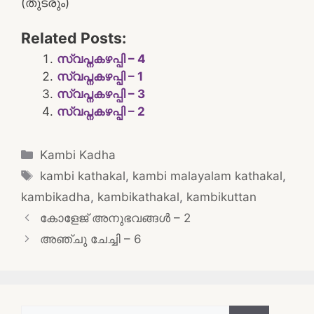
(തുടരും)
Related Posts:
സ്വപ്നകഴപ്പി – 4
സ്വപ്നകഴപ്പി – 1
സ്വപ്നകഴപ്പി – 3
സ്വപ്നകഴപ്പി – 2
Categories
Kambi Kadha
Tags
kambi kathakal
,
kambi malayalam kathakal
,
kambikadha
,
kambikathakal
,
kambikuttan
Post
കോളേജ് അനുഭവങ്ങൾ – 2
navigation
അഞ്ചു ചേച്ചി – 6
Search