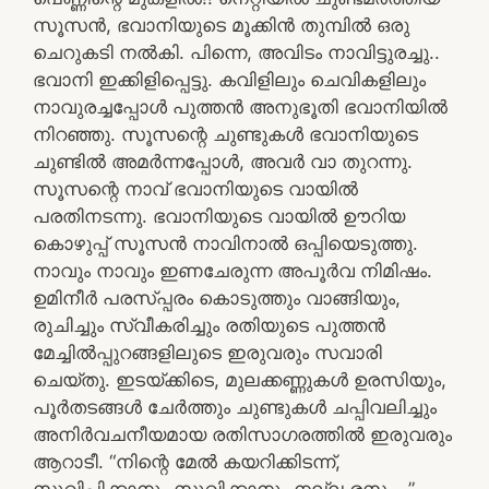
സൂസൻ, ഭവാനിയുടെ മൂക്കിൻ തുമ്പിൽ ഒരു
ചെറുകടി നൽകി. പിന്നെ, അവിടം നാവിട്ടുരച്ചു..
ഭവാനി ഇക്കിളിപ്പെട്ടു. കവിളിലും ചെവികളിലും
നാവുരച്ചപ്പോൾ പുത്തൻ അനുഭൂതി ഭവാനിയിൽ
നിറഞ്ഞു. സൂസന്റെ ചുണ്ടുകൾ ഭവാനിയുടെ
ചുണ്ടിൽ അമർന്നപ്പോൾ, അവർ വാ തുറന്നു.
സൂസന്റെ നാവ് ഭവാനിയുടെ വായിൽ
പരതിനടന്നു. ഭവാനിയുടെ വായിൽ ഊറിയ
കൊഴുപ്പ് സൂസൻ നാവിനാൽ ഒപ്പിയെടുത്തു.
നാവും നാവും ഇണചേരുന്ന അപൂർവ നിമിഷം.
ഉമിനീർ പരസ്പ്പരം കൊടുത്തും വാങ്ങിയും,
രുചിച്ചും സ്വീകരിച്ചും രതിയുടെ പുത്തൻ
മേച്ചിൽപ്പുറങ്ങളിലുടെ ഇരുവരും സവാരി
ചെയ്തു. ഇടയ്ക്കിടെ, മുലക്കണ്ണുകൾ ഉരസിയും,
പൂർതടങ്ങൾ ചേർത്തും ചുണ്ടുകൾ ചപ്പിവലിച്ചും
അനിർവചനീയമായ രതിസാഗരത്തിൽ ഇരുവരും
ആറാടീ. “നിന്റെ മേൽ കയറിക്കിടന്ന്,
സുഖിപ്പിക്കാനും സുഖിക്കാനും നല്ല രസം…”