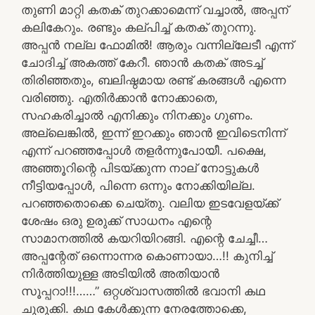
തുണി മാറ്റി കതക് തുറക്കാമെന്ന് വച്ചാൽ, അപ്പന്
കലികേറും. രണ്ടും കല്പിച്ച് കതക് തുറന്നു.
അപ്പൻ നല്ല ഫോമിൽ! ആരും വന്നില്ലേടീ എന്ന്
ചോദിച്ച് അകത്ത് കേറീ. ഞാൻ കതക് അടച്ച്
തിരിഞ്ഞതും, ബലിഷ്ഠമായ രണ്ട് കരങ്ങൾ എന്നെ
വരിഞ്ഞു. എതിർക്കാൻ നോക്കാതെ,
സഹകരിച്ചാൽ എനിക്കും നിനക്കും ഗുണം.
അല്ലെങ്കിൽ, ഇന്ന് ഇറക്കും ഞാൻ ഇവിടെനിന്ന്
എന്ന് പറഞ്ഞപ്പോൾ തളർന്നുപോയീ. പക്ഷെ,
അഞ്ഞൂറിന്റെ പിടയ്ക്കുന്ന നാല് നോട്ടുകൾ
നീട്ടിയപ്പോൾ, പിന്നെ ഒന്നും നോക്കിയില്ല.
പറഞ്ഞതൊക്കെ ചെയ്തു. വലിയ ഇടവേളയ്ക്ക്
ശേഷം ഒരു ഉരുക്ക് സാധനം എന്റെ
സാമാനത്തിൽ കയറിയിറങ്ങി. എന്റെ ചേച്ചീ…
അപ്പന്റേത് ഒന്നൊന്നര കൊണായാ…!! കുനിച്ച്
നിർത്തിയുള്ള അടിയിൽ അതിയാൻ
സൂപ്പറാ!!!……” ഒറ്റശ്വാസത്തിൽ ഭവാനി കഥ
ചുരുക്കി. കഥ കേൾക്കുന്ന നേരത്തോക്കെ,