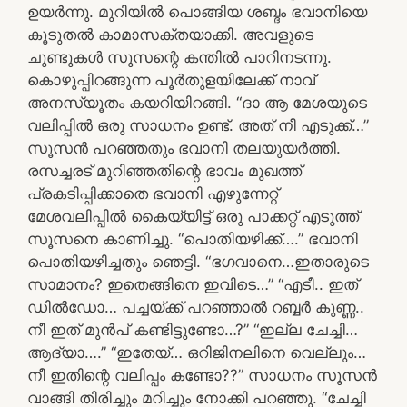
ഉയർന്നു. മുറിയിൽ പൊങ്ങിയ ശബ്ദം ഭവാനിയെ
കൂടുതൽ കാമാസക്തയാക്കി. അവളുടെ
ചുണ്ടുകൾ സൂസന്റെ കന്തിൽ പാറിനടന്നു.
കൊഴുപ്പിറങ്ങുന്ന പൂർതുളയിലേക്ക് നാവ്
അനസ്യൂതം കയറിയിറങ്ങി. “ദാ ആ മേശയുടെ
വലിപ്പിൽ ഒരു സാധനം ഉണ്ട്. അത് നീ എടുക്ക്…”
സൂസൻ പറഞ്ഞതും ഭവാനി തലയുയർത്തി.
രസച്ചരട് മുറിഞ്ഞതിന്റെ ഭാവം മുഖത്ത്
പ്രകടിപ്പിക്കാതെ ഭവാനി എഴുന്നേറ്റ്
മേശവലിപ്പിൽ കൈയ്യിട്ട് ഒരു പാക്കറ്റ് എടുത്ത്
സൂസനെ കാണിച്ചു. “പൊതിയഴിക്ക്….” ഭവാനി
പൊതിയഴിച്ചതും ഞെട്ടി. “ഭഗവാനെ…ഇതാരുടെ
സാമാനം? ഇതെങ്ങിനെ ഇവിടെ…” “എടീ.. ഇത്
ഡിൽഡോ… പച്ചയ്ക്ക് പറഞ്ഞാൽ റബ്ബർ കുണ്ണ..
നീ ഇത് മുൻപ് കണ്ടിട്ടുണ്ടോ…?” “ഇല്ല ചേച്ചി…
ആദ്യാ….” “ഇതേയ്… ഒറിജിനലിനെ വെല്ലും…
നീ ഇതിന്റെ വലിപ്പം കണ്ടോ??” സാധനം സൂസൻ
വാങ്ങി തിരിച്ചും മറിച്ചും നോക്കി പറഞ്ഞു. “ചേച്ചി