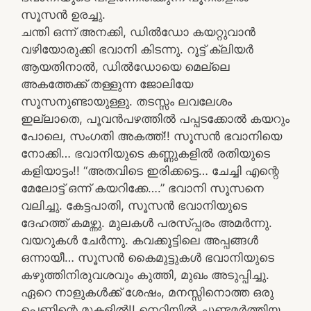
സൂസൻ ഉരച്ചു.
ചന്തി ഒന്ന് അനക്കി, ഡിൽഡോ കയറ്റുവാൻ
വഴിയോരുക്കി ഭവാനി കിടന്നു. റൂട്ട് ക്ലിയർ
ആയതിനാൽ, ഡിൽഡോയെ മെല്ലെ
അകത്തേക്ക് തള്ളുന്ന ജോലിയേ
സൂസനുണ്ടായുള്ളു. തടസ്സം ലവലേശം
ഇല്ലാതെ, പൂവൻപഴത്തിൽ പപ്പടക്കോൽ കയറും
പോലെ, സംഗതി അകത്ത്!! സൂസൻ ഭവാനിയെ
നോക്കി… ഭവാനിയുടെ കണ്ണുകളിൽ രതിയുടെ
കളിയാട്ടം!! “അതവിടെ ഇരിക്കട്ടെ… ചേച്ചി എന്റെ
മേലോട്ട് ഒന്ന് കയറിക്കേ….” ഭവാനി സൂസനെ
വലിച്ചു. കേട്ടപാതി, സൂസൻ ഭവാനിയുടെ
ദേഹത്ത് കമഴ്ന്നു. മുലകൾ പരസ്പ്പരം അമർന്നു.
വയറുകൾ ചേർന്നു. കവക്കൂട്ടിലെ അപ്പങ്ങൾ
ഒന്നായീ… സൂസൻ കൈമുട്ടുകൾ ഭവാനിയുടെ
കഴുത്തിനിരുവശവും കുത്തി, മുഖം അടുപ്പിച്ചു.
ഏറെ നാളുകൾക്ക് ശേഷം, മനസ്സിനൊത്ത ഒരു
പെണ്ണിന്റെ മുകളിൽ!! നെറ്റിയിൽ ചുണ്ടമർത്തിയ