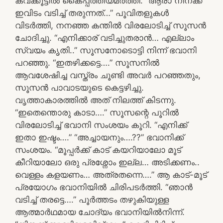
കവക്കൂട്ടിൽ കൈപ്പത്തിയമർത്തി. “ആരാ നിനക്ക്
ഇവിടം വടിച്ച് തരുന്നത്…” പൂവിതളുകൾ
വിടർത്തി, നനഞ്ഞ കന്തിൽ വിരലോടിച്ച് സൂസൻ
ചോദിച്ചു. “എനിക്കാര് വടിച്ചുതരാൻ… എല്ലാം
സ്വയം കൃതി..” സൂസനോടൊട്ടി നിന്ന് ഭവാനി
പറഞ്ഞു. “ഇതഴിക്കട്ടെ….” സൂസനിൽ
ആവശേഷിച്ച വസ്ത്രം ചൂണ്ടി അവർ പറഞ്ഞതും,
സൂസൻ പാവാടയുടെ കെട്ടഴിച്ചു.
വൃത്താകാരത്തിൽ അത് നിലത്ത് കിടന്നു.
“ഇതെന്തൊരു കാടാ….” സൂസന്റെ പൂറിൽ
വിരലോടിച്ച് ഭവാനി സംശയം കൂറി. “എനിക്ക്
ഇതാ ഇഷ്ടം….” “അച്ചായനും….??” ഭവാനിക്ക്
സംശയം. “മൂപ്പർക്ക് കാട് കയറിയാലോ മൂട്
കീറിയാലോ ഒരു പ്രശ്നോം ഇല്ല… അടിക്കണം..
വെള്ളം കളയണം… അത്രതന്നെ….” ആ കാട്-മൂട്
പ്രയോഗം ഭവാനിയിൽ ചിരിപടർത്തി. “ഞാൻ
വടിച്ച് തരട്ടെ….” പൂർത്തടം തഴുകിയുള്ള
ആത്മാർഥമായ ചോദ്യം ഭവാനിയിൽനിന്ന്.