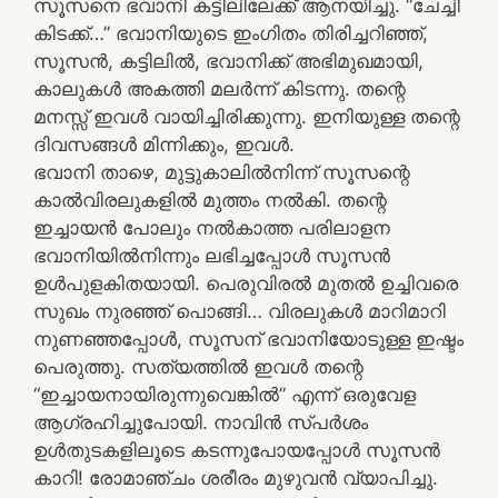
സൂസനെ ഭവാനി കട്ടിലിലേക്ക് ആനയിച്ചു. “ചേച്ചി
കിടക്ക്…” ഭവാനിയുടെ ഇംഗിതം തിരിച്ചറിഞ്ഞ്,
സൂസൻ, കട്ടിലിൽ, ഭവാനിക്ക് അഭിമുഖമായി,
കാലുകൾ അകത്തി മലർന്ന് കിടന്നു. തന്റെ
മനസ്സ് ഇവൾ വായിച്ചിരിക്കുന്നു. ഇനിയുള്ള തന്റെ
ദിവസങ്ങൾ മിന്നിക്കും, ഇവൾ.
ഭവാനി താഴെ, മുട്ടുകാലിൽനിന്ന് സൂസന്റെ
കാൽവിരലുകളിൽ മുത്തം നൽകി. തന്റെ
ഇച്ചായൻ പോലും നൽകാത്ത പരിലാളന
ഭവാനിയിൽനിന്നും ലഭിച്ചപ്പോൾ സൂസൻ
ഉൾപുളകിതയായി. പെരുവിരൽ മുതൽ ഉച്ചിവരെ
സുഖം നുരഞ്ഞ് പൊങ്ങി… വിരലുകൾ മാറിമാറി
നുണഞ്ഞപ്പോൾ, സൂസന് ഭവാനിയോടുള്ള ഇഷ്ടം
പെരുത്തു. സത്യത്തിൽ ഇവൾ തന്റെ
“ഇച്ചായനായിരുന്നുവെങ്കിൽ” എന്ന് ഒരുവേള
ആഗ്രഹിച്ചുപോയി. നാവിൻ സ്പർശം
ഉൾതുടകളിലൂടെ കടന്നുപോയപ്പോൾ സൂസൻ
കാറി! രോമാഞ്ചം ശരീരം മുഴുവൻ വ്യാപിച്ചു.