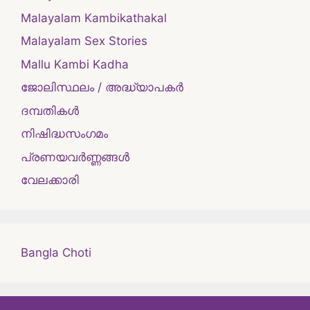
Malayalam Kambikathakal
Malayalam Sex Stories
Mallu Kambi Kadha
ജോലിസ്ഥലം / അദ്ധ്യാപകർ
ദമ്പതികള്‍
നിഷിദ്ധസംഗമം
പ്രണയവർണ്ണങ്ങൾ
വേലക്കാരി
Bangla Choti