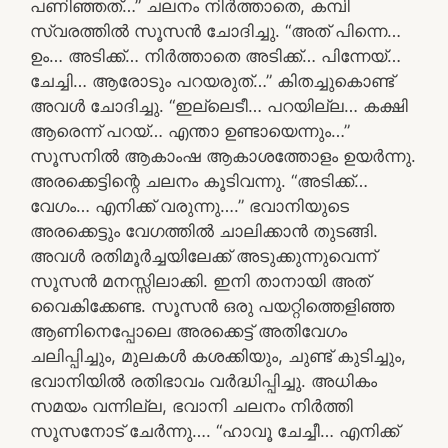
പണിഞ്ഞത്…” ചലനം നിർത്താതെ, കമ്പി
സ്വരത്തിൽ സൂസൻ ചോദിച്ചു. “അത് പിന്നെ…
ഉം… അടിക്ക്… നിർത്താതെ അടിക്ക്… പിന്നേയ്…
ചേച്ചി… ആരോടും പറയരുത്…” കിതച്ചുകൊണ്ട്
അവൾ ചോദിച്ചു. “ഇല്ലെടീ… പറയില്ല… കക്ഷി
ആരെന്ന് പറയ്‌… എന്താ ഉണ്ടായെന്നും…”
സൂസനിൽ ആകാംഷ ആകാശത്തോളം ഉയർന്നു.
അരക്കെട്ടിന്റെ ചലനം കൂടിവന്നു. “അടിക്ക്…
വേഗം… എനിക്ക് വരുന്നു….” ഭവാനിയുടെ
അരക്കെട്ടും വേഗത്തിൽ ചാലിക്കാൻ തുടങ്ങി.
അവൾ രതിമൂർച്ചയിലേക്ക് അടുക്കുന്നുവെന്ന്
സൂസൻ മനസ്സിലാക്കി. ഇനി താനായി അത്
വൈകിക്കേണ്ട. സൂസൻ ഒരു പയറ്റിത്തെളിഞ്ഞ
ആണിനെപ്പോലെ അരക്കെട്ട് അതിവേഗം
ചലിപ്പിച്ചും, മുലകൾ കശക്കിയും, ചുണ്ട് കുടിച്ചും,
ഭവാനിയിൽ രതിഭാവം വർദ്ധിപ്പിച്ചു. അധികം
സമയം വന്നില്ല, ഭവാനി ചലനം നിർത്തി
സൂസനോട് ചേർന്നു…. “ഹാവൂ ചേച്ചീ… എനിക്ക്