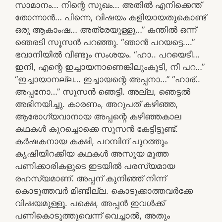
സാമാനം… നിന്റെ സുഖം… അതിൽ എനിക്കെന്ത്
തോന്നാൻ… പിന്നെ, വിഷയം കളിയായതുകൊണ്ട്
ഒരു ആകാംഷ… അത്രേയുള്ളൂ…” കന്തിൽ ഒന്ന്
ഞെരടി സൂസൻ പറഞ്ഞു. “ഞാൻ പറയട്ടെ….”
ഭവാനിയിൽ വീണ്ടും സംശയം. “ഹാ.. പറയെടീ…
ഇനി, എന്റെ ഇച്ചായനാണെങ്കിലുംകൂടി, നീ പറ…”
“ഇച്ചായാനല്ല… ഇച്ചായന്റെ അപ്പനാ…” “ഹാര്..
അപ്പനോ…” സൂസൻ ഞെട്ടി. അല്ല, ഞെട്ടൽ
അഭിനയിച്ചു. കാരണം, അറുപത് കഴിഞ്ഞ,
ആരോഗ്യവാനായ അപ്പന്റെ കഴിഞ്ഞകാല
കഥകൾ കുറച്ചൊക്കെ സൂസൻ കേട്ടിട്ടുണ്ട്.
കർഷകനായ കക്ഷി, പറമ്പിന് പുറത്തും
കൃഷിയിറക്കിയ കഥകൾ അസൂയ മൂത്ത
പണിക്കാരികളുടെ ഇടയിൽ പരസ്യമായ
രഹസ്യമാണ്. അപ്പന് കുനിഞ്ഞ് നിന്ന്
കൊടുത്തവർ മിണ്ടില്ല. കൊടുക്കാത്തവർക്കേ
വിഷയമുള്ളൂ. പക്ഷെ, അപ്പൻ ഇവൾക്ക്
പണികൊടുത്തുവെന്ന് വെച്ചാൽ, അതും