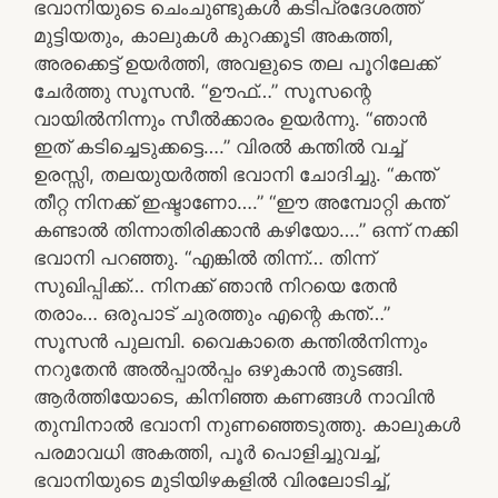
ഭവാനിയുടെ ചെംചുണ്ടുകൾ കടിപ്രദേശത്ത്
മുട്ടിയതും, കാലുകൾ കുറക്കൂടി അകത്തി,
അരക്കെട്ട് ഉയർത്തി, അവളുടെ തല പൂറിലേക്ക്
ചേർത്തു സൂസൻ. “ഊഫ്…” സൂസന്റെ
വായിൽനിന്നും സീൽക്കാരം ഉയർന്നു. “ഞാൻ
ഇത് കടിച്ചെടുക്കട്ടെ….” വിരൽ കന്തിൽ വച്ച്
ഉരസ്സി, തലയുയർത്തി ഭവാനി ചോദിച്ചു. “കന്ത്
തീറ്റ നിനക്ക് ഇഷ്ടാണോ….” “ഈ അമ്പോറ്റി കന്ത്
കണ്ടാൽ തിന്നാതിരിക്കാൻ കഴിയോ….” ഒന്ന് നക്കി
ഭവാനി പറഞ്ഞു. “എങ്കിൽ തിന്ന്… തിന്ന്
സുഖിപ്പിക്ക്… നിനക്ക് ഞാൻ നിറയെ തേൻ
തരാം… ഒരുപാട് ചുരത്തും എന്റെ കന്ത്…”
സൂസൻ പുലമ്പി. വൈകാതെ കന്തിൽനിന്നും
നറുതേൻ അൽപ്പാൽപ്പം ഒഴുകാൻ തുടങ്ങി.
ആർത്തിയോടെ, കിനിഞ്ഞ കണങ്ങൾ നാവിൻ
തുമ്പിനാൽ ഭവാനി നുണഞ്ഞെടുത്തു. കാലുകൾ
പരമാവധി അകത്തി, പൂർ പൊളിച്ചുവച്ച്,
ഭവാനിയുടെ മുടിയിഴകളിൽ വിരലോടിച്ച്,