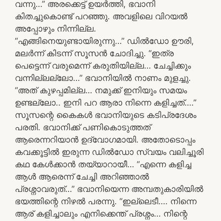
വന്നു…” അരക്കെട്ട് ഉയർത്തി, ഭവാനി
കിതച്ചുകൊണ്ട് പറഞ്ഞു. അവളിലെ വിറയൽ
അപ്പോഴും നിന്നില്ല.
“എങ്ങിനെയുണ്ടായിരുന്നു…” ഡിൽഡോ ഊരി,
മലർന്ന് കിടന്ന് സൂസൻ ചോദിച്ചു. “ഇത്ര
പെട്ടെന്ന് വരുമെന്ന് കരുതിയില്ല… ചേച്ചിക്കും
വന്നില്ലല്ലോ…” ഭവാനിയിൽ നാണം മുളച്ചു.
“അത് കുഴപ്പമില്ല… നമുക്ക് ഇനിയും സമയം
ഉണ്ടല്ലോ.. ഇനി പറ ആരാ നിന്നെ കളിച്ചത്….”
സൂസന്റെ കൈകൾ ഭവാനിയുടെ കടിപ്രദേശം
പരതി. ഭവാനിക്ക് പണികൊടുത്തത്
ആരെന്നറിയാൻ ഉദ്വോഗമായി. അതോടൊപ്പം
കവക്കൂട്ടിൽ ഇരുന്ന ഡിൽഡോ സ്വയം വലിച്ചൂരി
കഥ കേൾക്കാൻ തയ്യാറായീ… “എന്നെ കളിച്ച
ആൾ ആരെന്ന് ചേച്ചി അറിഞ്ഞാൽ
പ്രശ്നാവരുത്…” ഭവാനിയെന്ന അമ്പതുകാരിയിൽ
ഭയത്തിന്റെ നിഴൽ പരന്നു. “ഇല്ലെടീ…. നിന്നെ
ആര് കളിച്ചാലും എനിക്കെന്ത് പ്രശ്നം… നിന്റെ