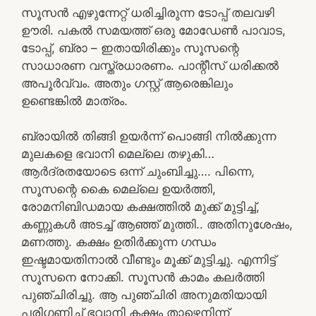
സൂസൻ എഴുന്നേറ്റ് ധരിച്ചിരുന്ന ടോപ്പ് തലവഴി
ഊരി. പകൽ സമയത്ത് ഒരു മോഡേൺ പാവാട,
ടോപ്പ്, ബ്രാ – ഇതായിരിക്കും സൂസന്റെ
സാധാരണ വസ്ത്രധാരണം. പാന്റീസ് ധരിക്കൽ
അപൂർവ്വം. അതും ഗസ്റ്റ് ആരെങ്കിലും
ഉണ്ടെങ്കിൽ മാത്രം.
ബ്രായിൽ തിങ്ങി ഉയർന്ന് പൊങ്ങി നിൽക്കുന്ന
മുലകളെ ഭവാനി മെല്ലെ തഴുകി…
ആർദ്രതയോടെ ഒന്ന് ചുംബിച്ചു…. പിന്നെ,
സൂസന്റെ കൈ മെല്ലെ ഉയർത്തി,
രോമനിബിഡമായ കക്ഷത്തിൽ മുക്ക് മുട്ടിച്ച്,
കണ്ണുകൾ അടച്ച് ആഞ്ഞ് മുത്തി.. അതിനുശേഷം,
മണത്തു. കക്ഷം ഉതിർക്കുന്ന ഗന്ധം
ഇഷ്ടമായതിനാൽ വീണ്ടും മൂക്ക് മുട്ടിച്ചു. എന്നിട്ട്
സൂസനെ നോക്കി. സൂസൻ കാമം കലർത്തി
പുഞ്ചിരിച്ചു. ആ പുഞ്ചിരി അനുമതിയായി
പരിഗണിച്ച് ഭവാനി കക്ഷം താഴെനിന്ന്