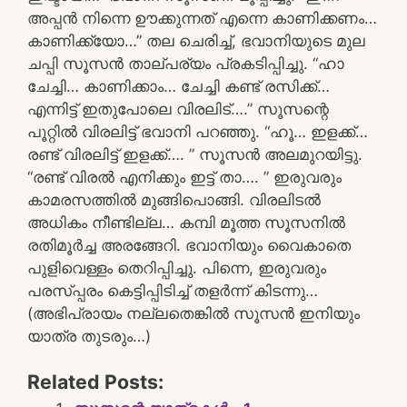
അപ്പൻ നിന്നെ ഊക്കുന്നത് എന്നെ കാണിക്കണം…
കാണിക്ക്യോ…” തല ചെരിച്ച്, ഭവാനിയുടെ മുല
ചപ്പി സൂസൻ താല്പര്യം പ്രകടിപ്പിച്ചു. “ഹാ
ചേച്ചി… കാണിക്കാം… ചേച്ചി കണ്ട് രസിക്ക്…
എന്നിട്ട് ഇതുപോലെ വിരലിട്….” സൂസന്റെ
പൂറ്റിൽ വിരലിട്ട് ഭവാനി പറഞ്ഞു. “ഹൂ… ഇളക്ക്…
രണ്ട് വിരലിട്ട് ഇളക്ക്…. ” സൂസൻ അലമുറയിട്ടു.
“രണ്ട് വിരൽ എനിക്കും ഇട്ട് താ…. ” ഇരുവരും
കാമരസത്തിൽ മുങ്ങിപൊങ്ങി. വിരലിടൽ
അധികം നീണ്ടില്ല… കമ്പി മൂത്ത സൂസനിൽ
രതിമൂർച്ച അരങ്ങേറി. ഭവാനിയും വൈകാതെ
പുളിവെള്ളം തെറിപ്പിച്ചു. പിന്നെ, ഇരുവരും
പരസ്പ്പരം കെട്ടിപ്പിടിച്ച് തളർന്ന് കിടന്നു…
(അഭിപ്രായം നല്ലതെങ്കിൽ സൂസൻ ഇനിയും
യാത്ര തുടരും…)
Related Posts: