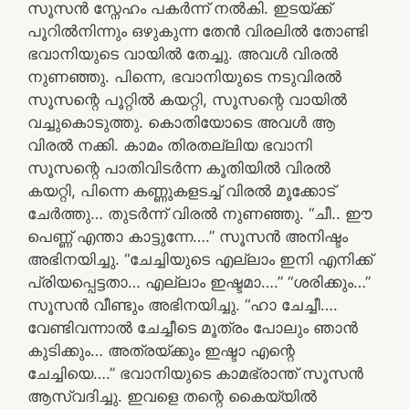
സൂസൻ സ്നേഹം പകർന്ന് നൽകി. ഇടയ്ക്ക്
പൂറിൽനിന്നും ഒഴുകുന്ന തേൻ വിരലിൽ തോണ്ടി
ഭവാനിയുടെ വായിൽ തേച്ചു. അവൾ വിരൽ
നുണഞ്ഞു. പിന്നെ, ഭവാനിയുടെ നടുവിരൽ
സൂസന്റെ പൂറ്റിൽ കയറ്റി, സൂസന്റെ വായിൽ
വച്ചുകൊടുത്തു. കൊതിയോടെ അവൾ ആ
വിരൽ നക്കി. കാമം തിരതല്ലിയ ഭവാനി
സൂസന്റെ പാതിവിടർന്ന കൂതിയിൽ വിരൽ
കയറ്റി, പിന്നെ കണ്ണുകളടച്ച് വിരൽ മൂക്കോട്
ചേർത്തു… തുടർന്ന് വിരൽ നുണഞ്ഞു. “ചീ.. ഈ
പെണ്ണ് എന്താ കാട്ടുന്നേ….” സൂസൻ അനിഷ്ടം
അഭിനയിച്ചു. “ചേച്ചിയുടെ എല്ലാം ഇനി എനിക്ക്
പ്രിയപ്പെട്ടതാ… എല്ലാം ഇഷ്ടമാ….” “ശരിക്കും…”
സൂസൻ വീണ്ടും അഭിനയിച്ചു. “ഹാ ചേച്ചീ….
വേണ്ടിവന്നാൽ ചേച്ചീടെ മൂത്രം പോലും ഞാൻ
കുടിക്കും… അത്രയ്ക്കും ഇഷ്ടാ എന്റെ
ചേച്ചിയെ….” ഭവാനിയുടെ കാമഭ്രാന്ത് സൂസൻ
ആസ്വദിച്ചു. ഇവളെ തന്റെ കൈയ്യിൽ