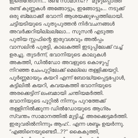
ഇതെന്തോന്ന്… രണ്ട് സാമാനം??” മുഴുപ്പൊത്ത
രണ്ട് കുണ്ണകൾ അങ്ങോട്ടും, ഇങ്ങോട്ടും… നടുക്ക്
ഒരു ബ്ലോക്ക്! ഭവാനി ആശയക്കുഴപ്പത്തിലായി.
ചട്ടിയടിയുടെ പുതുപുത്തൻ നിർവചനങ്ങൾ
അവർക്കറിയില്ലല്ലോ… സൂസൻ എടുത്ത
പുതിയ സ്റ്റഫിന്റെ ഇരുവശവും അൽപ്പം
വാസലിൻ പുരട്ടി, കാലകത്തി ഇടുപ്പിലേക്ക് വച്ച്
ഉരച്ചു. തുടർന്ന്, ഭവാനിയുടെ കാലുകൾ
അകത്തി, ഡിൽഡോ അവളുടെ കൊഴുപ്പ്
നിറഞ്ഞ ചേംപൂറ്റിലേക്ക് മെല്ലെ തള്ളിക്കയറ്റി.
പൂർണ്ണമായും കയറി എന്ന് ബോദ്ധ്യപ്പെട്ടപ്പോൾ,
കട്ടിലിൽ കയറി, കവയകത്തി ഭവാനിയുടെ
അരക്കെട്ടിന് ലംബമായി ചന്തിയമർത്തി.
ഭവാനിയുടെ പൂറ്റിൽ നിന്നും പുറത്തേക്ക്
തള്ളിനിൽക്കുന്ന ഡിൽഡോയുടെ ആഗ്രം
സ്വന്തം സാമാനത്തിൽ മുട്ടിച്ച്, അരക്കെട്ടമർത്തി.
ഇരുവരിൽനിന്നും ആഹ്.. എന്ന ശബ്ദം ഉയർന്നു.
“എങ്ങിനെയുണ്ടെടീ…??” കൈകുത്തി,