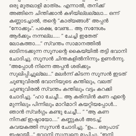
ഒരു മുതലാളി മാത്രം. എന്നാൽ, തനിക്ക്
അങ്ങിനെ ചിന്തിക്കാൻ കഴിയില്ലല്ലോ… ഒന്ന്
കണ്ണാടച്ചാൽ, തന്റെ “കാര്യങ്ങൾ” അപ്പൻ
“നോക്കും”. പക്ഷെ, വേണ്ട… ആ സന്ദേശം
ആർക്കും നന്നല്ല….. ” ചേച്ചി ഇതേത്
ലോകത്താ….” സ്വന്തം സാമാനത്തിൽ
ഓടിനടക്കുന്ന സൂസന്റെ കൈയ്യിൽ തട്ടി ഭവാനി
ചോദിച്ചു. സൂസൻ ചിന്തകളിൽനിന്നും ഉണർന്നു.
“അപ്പോൾ നിന്നെ അപ്പൻ ശരിക്കും
സുഖിപ്പിച്ചൂല്ലേ…” മലർന്ന് കിടന്ന സൂസൻ ഇടത്
ചൂണ്ടുവിരൽ ഭവാനിയുടെ കന്തിലും, വലത്
ചൂണ്ടുവിരൽ സ്വന്തം കന്തിലും വട്ടം കറക്കി
ചോദിച്ചു. “ഹാ ചേച്ചീ… ആ കരിമ്പിൻ കണ എന്റെ
മുന്നിലും പിന്നിലും മാറിമാറി കയറ്റിയപ്പോൾ…
ഞാൻ സ്വർഗ്ഗം കണ്ടു ചേച്ചീ… ” “ആ കണ
നിനക്ക് ഇഷ്ടായോ….” കണ്ണുകൾ അടച്ച്,
കവയകത്തി സൂസൻ ചോദിച്ചു. “ഉം… ഒരുപാട്
ഇഷ്ടായീ…” ഭവാനി സൂസനെ മൂപ്പിച്ചു. “ഇനി