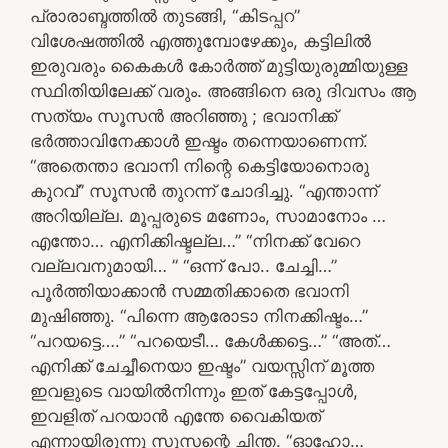
പ്രാരാബ്ദത്തിൽ തുടങ്ങി, “കിടപ്പറ”
വിശേഷത്തിൽ എത്തുമ്പോഴേക്കും, കട്ടിലിൽ
ഇരുവരും കൈകൾ കോർത്ത് മുട്ടിയുരുമ്മിയുള്ള
സ്ഥിതിയിലേക്ക് വരും. അങ്ങിനെ ഒരു ദിവസം ആ
സത്യം സൂസൻ അറിഞ്ഞു ; ഭവാനിക്ക്
ഭർത്താവിനേക്കാൾ ഇഷ്ടം തന്നെയാണെന്ന്.
“അതെന്താ ഭവാനി നിന്റെ കെട്ടിയോനൊരു
കുറവ്‌” സൂസൻ തുറന്ന് ചോദിച്ചു. “എന്താന്ന്
അറിയില്ല. മൂപ്പരുടെ മണോം, സാമാനോം …
എന്തോ… എനിക്കിഷ്ടല്ല…” “നിനക്ക് വേറെ
വല്ലവനുമായി… ” “ഒന്ന് പോ.. ചേച്ചി…”
പൂർത്തിയാക്കാൻ സമ്മതിക്കാതെ ഭവാനി
മുഷിഞ്ഞു. “പിന്നെ ആരോടാ നിനക്കിഷ്ടം…”
“പറയട്ടെ….” “പറയെടീ… കേൾക്കട്ടെ…” “അത്…
എനിക്ക് ചേച്ചീനെയാ ഇഷ്ടം” വയസ്സിന് മൂത്ത
ഇവളുടെ വായിൽനിന്നും ഇത് കേട്ടപ്പോൾ,
ഇവളിത് പറയാൻ എന്തേ വൈകിയത്
എന്നായിരുന്നു സൂസന്റെ ചിന്ത. “ഓഹോ…