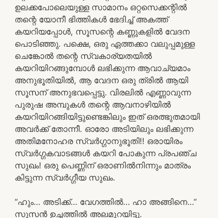
ഉലക്കപോലെയുള്ള സാമാനം ഒറ്റസെക്കന്റിൽ
തന്റെ യോനീ ഭിത്തികൾ ഭേദിച്ച് അകത്ത്
കയറിയപ്പോൾ, സൂസന്റെ കണ്ണുകളിൽ വേദന
പൊടിഞ്ഞു. പക്ഷെ, ഒരു ഏത്തക്കാ വലുപ്പമുള്ള
ചെങ്കോൽ തന്റെ സ്വകാര്യതയിൽ
കയറിയിറങ്ങുമ്പോൾ ലഭിക്കുന്ന ആവാച്യമാം
അനുഭൂതിയിൽ, ആ വേദന ഒരു ത്രിൽ ആയി
സൂസന് അനുഭവപ്പെട്ടു. വിരലിൽ എണ്ണാവുന്ന
പുരുഷ അമ്പുകൾ തന്റെ ആവനാഴിയിൽ
കയറിയിറങ്ങിയിട്ടുണ്ടെങ്കിലും ഇത് ഒരത്ഭുതമായി
അവർക്ക് തോന്നീ. ഓരോ അടിയിലും ലഭിക്കുന്ന
അതിമനോഹര സ്വർഗ്ഗാനുഭൂതി!! ഒരായിരം
സ്വർഗ്ഗകവാടങ്ങൾ കയറി പോകുന്ന പ്രപഞ്ച
സുഖം! ഒരു പെണ്ണിന് ഒരാണിൽനിന്നും മാത്രം
കിട്ടുന്ന സ്വർഗ്ഗീയ സുഖം.
“ഹും… അടിക്ക്… വേഗത്തിൽ… ഹാ അങ്ങിനെ…”
സൂസൻ ഉച്ചത്തിൽ അലമുറയിട്ടു.