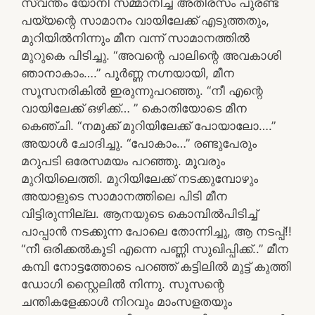
സ്വന്തം യോനി സമ്മാനിച്ച അതിരസം പുരണ്ട
പയ്യന്റെ സാമാനം വായിലേക്ക് എടുത്തതും,
മുറിയിൽനിന്നും മീന വന്ന് സാമാനത്തിൽ
മുറുകെ പിടിച്ചു. “അവന്റെ പാലിന്റെ അവകാശി
ഞാനാകാം….” പൂർണ്ണ നഗ്നയായി, മീന
സൂസനരികിൽ ഇരുന്നുപറഞ്ഞു. “നീ എന്റെ
വായിലേക്ക് ഒഴിക്ക്… ” കൊതിയോടെ മീന
കെഞ്ചി. “നമുക്ക് മുറിയിലേക്ക് പോയാലോ….”
അയാൾ ചോദിച്ചു. “പോകാം…” രണ്ടുപേരും
മറുപടി ഒരേസമയം പറഞ്ഞു. മൂവരും
മുറിയിലെത്തി. മുറിയിലേക്ക് നടക്കുമ്പോഴും
അയാളുടെ സാമാനത്തിലെ പിടി മീന
വിട്ടിരുന്നില്ല. ആനയുടെ കൊമ്പിൽപിടിച്ച്
പാപ്പാൻ നടക്കുന്ന പോലെ തോന്നിച്ചു, ആ നടപ്പ്!!
“നീ ഒരിക്കൽകൂടി എന്നെ പണ്ണി സുഖിപ്പിക്ക്..” മീന
കമ്പി നോട്ടത്തോടെ പറഞ്ഞ് കട്ടിലിൽ മുട്ട് കുത്തി
ഡോഗി സ്റ്റൈലിൽ നിന്നു. സൂസന്റെ
ചന്തികളേക്കാൾ നിറവും മാംസളതയും