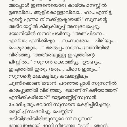
അപ്പോൾ ഇങ്ങനെയൊരു കാര്യം മനസ്സിൽ
ഉണ്ടല്ലേ.. ആള് കൊള്ളാല്ലോ.. ഹാ…എന്നിട്ട്,
എന്റെ എന്താ നിനക്ക് ഇഷ്ടായത്?” സൂസന്റെ
അടിവയറ്റിൽ കിരുകിരുപ്പ് അനുഭവപ്പെട്ടു.
യോനിയിൽ നനവ് പടർന്നു. “അത് പിന്നെ…
എല്ലാം എനിക്കിഷ്ടാ…. സംസാരോം… ചിരിയും…
പെരുമാറ്റോം… ” അൽപ്പം നാണം ഭവാനിയിൽ
വിരിഞ്ഞു. “അത്രേയുള്ളൂ ഇഷ്ടത്തിന്റെ
ലിസ്റ്റിൽ…” സൂസൻ കൊത്തിട്ടു. “ഊഹും…
ഇഷ്ടത്തിൽ ഇതും വരും… പിന്നെ ഇതും…”
സൂസന്റെ മുലകളിലും കവക്കൂട്ടിലും
ചൂണ്ടിക്കൊണ്ട് ഭവാനി പറഞ്ഞപ്പോൾ സൂസനിൽ
കാമപ്പൂത്തിരി വിരിഞ്ഞു. “ഒരാണിന് കഴിയാത്തത്
എനിക്ക് കഴിയോ?” ഓട്ടക്കണ്ണിട്ട് സൂസൻ
ചോദിച്ചതും ഭവാനി സൂസനെ കെട്ടിപ്പിടിച്ചതും
ഒരുമിച്ച് സംഭവിച്ചു. പെണ്ണിന്
കടിയിളകിയിരിക്കുന്നുവെന്ന് സൂസന്
ബോധ്യമായി. ഇനി നീട്ടേണ്ടാ. “എടീ.. ഞാൻ