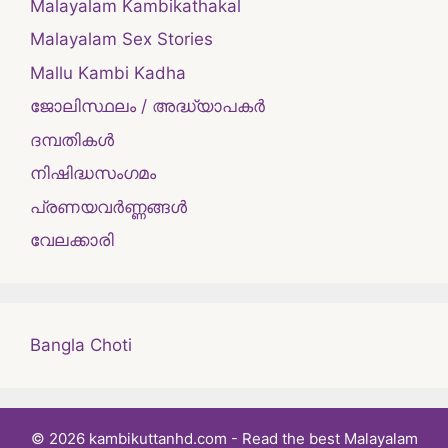
Malayalam Kambikathakal
Malayalam Sex Stories
Mallu Kambi Kadha
ജോലിസ്ഥലം / അദ്ധ്യാപകർ
ദമ്പതികള്‍
നിഷിദ്ധസംഗമം
പ്രണയവർണ്ണങ്ങൾ
വേലക്കാരി
Bangla Choti
© 2026 kambikuttanhd.com - Read the best Malayalam