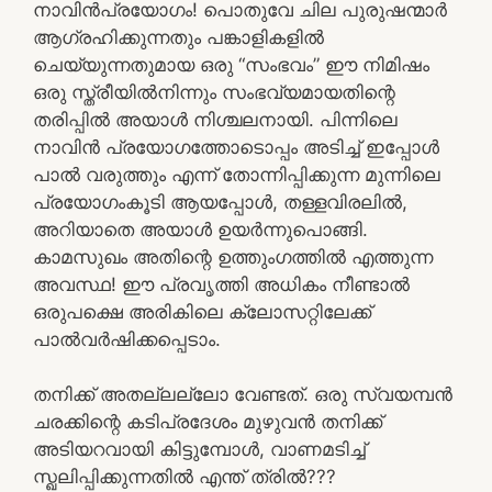
നാവിൻപ്രയോഗം! പൊതുവേ ചില പുരുഷന്മാർ
ആഗ്രഹിക്കുന്നതും പങ്കാളികളിൽ
ചെയ്യുന്നതുമായ ഒരു “സംഭവം” ഈ നിമിഷം
ഒരു സ്ത്രീയിൽനിന്നും സംഭവ്യമായതിന്റെ
തരിപ്പിൽ അയാൾ നിശ്ചലനായി. പിന്നിലെ
നാവിൻ പ്രയോഗത്തോടൊപ്പം അടിച്ച് ഇപ്പോൾ
പാൽ വരുത്തും എന്ന് തോന്നിപ്പിക്കുന്ന മുന്നിലെ
പ്രയോഗംകൂടി ആയപ്പോൾ, തള്ളവിരലിൽ,
അറിയാതെ അയാൾ ഉയർന്നുപൊങ്ങി.
കാമസുഖം അതിന്റെ ഉത്തുംഗത്തിൽ എത്തുന്ന
അവസ്ഥ! ഈ പ്രവൃത്തി അധികം നീണ്ടാൽ
ഒരുപക്ഷെ അരികിലെ ക്ലോസറ്റിലേക്ക്
പാൽവർഷിക്കപ്പെടാം.
തനിക്ക് അതല്ലല്ലോ വേണ്ടത്. ഒരു സ്വയമ്പൻ
ചരക്കിന്റെ കടിപ്രദേശം മുഴുവൻ തനിക്ക്
അടിയറവായി കിട്ടുമ്പോൾ, വാണമടിച്ച്
സ്ഖലിപ്പിക്കുന്നതിൽ എന്ത് ത്രിൽ???