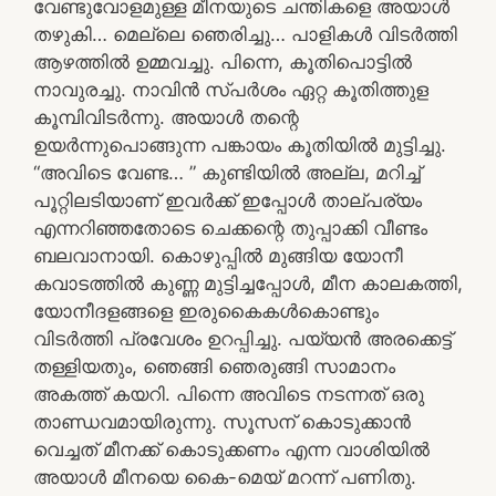
വേണ്ടുവോളമുള്ള മീനയുടെ ചന്തികളെ അയാൾ
തഴുകി… മെല്ലെ ഞെരിച്ചു… പാളികൾ വിടർത്തി
ആഴത്തിൽ ഉമ്മവച്ചു. പിന്നെ, കൂതിപൊട്ടിൽ
നാവുരച്ചു. നാവിൻ സ്പർശം ഏറ്റ കൂതിത്തുള
കൂമ്പിവിടർന്നു. അയാൾ തന്റെ
ഉയർന്നുപൊങ്ങുന്ന പങ്കായം കൂതിയിൽ മുട്ടിച്ചു.
“അവിടെ വേണ്ട… ” കുണ്ടിയിൽ അല്ല, മറിച്ച്‌
പൂറ്റിലടിയാണ് ഇവർക്ക് ഇപ്പോൾ താല്പര്യം
എന്നറിഞ്ഞതോടെ ചെക്കന്റെ തുപ്പാക്കി വീണ്ടം
ബലവാനായി. കൊഴുപ്പിൽ മുങ്ങിയ യോനീ
കവാടത്തിൽ കുണ്ണ മുട്ടിച്ചപ്പോൾ, മീന കാലകത്തി,
യോനീദളങ്ങളെ ഇരുകൈകൾകൊണ്ടും
വിടർത്തി പ്രവേശം ഉറപ്പിച്ചു. പയ്യൻ അരക്കെട്ട്
തള്ളിയതും, ഞെങ്ങി ഞെരുങ്ങി സാമാനം
അകത്ത് കയറി. പിന്നെ അവിടെ നടന്നത് ഒരു
താണ്ഡവമായിരുന്നു. സൂസന് കൊടുക്കാൻ
വെച്ചത് മീനക്ക് കൊടുക്കണം എന്ന വാശിയിൽ
അയാൾ മീനയെ കൈ-മെയ് മറന്ന് പണിതു.