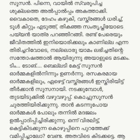
സൂസൻ. പിന്നെ, വായിൽ സ്വരൂപിച്ച
ശുക്ലത്തെ അൽപ്പാൽപ്പം അകത്താക്കി.
വൈകാതെ, ദേഹം കഴുകി, വസ്ത്രങ്ങൾ ധരിച്ച്,
ടൂൾ കിറ്റും എടുത്ത്, തികഞ്ഞ സംതൃപ്തിയോടെ
പയ്യൻ യാത്ര പറഞ്ഞിറങ്ങി. രണ്ട് പേരെയും
ജീവിതത്തിൽ ഇനിയൊരിക്കലും കാണില്ല എന്ന
തിരിച്ചറിവോടെ, നല്ലൊരു യാമം ലഭിച്ചതിന്റെ
സന്തോഷത്താൽ ആയിരുന്നു അയാളുടെ മടക്കം.
ടിം… ടോങ്…. ബെല്ലടി കേട്ട് സൂസൻ
ഓർമ്മകളിൽനിന്നും ഉണർന്നു. രസകരമായ
ഓർമ്മകളിലും, ഏഴെട്ട് വസ്ത്രങ്ങൾ ഇസ്തിരിയിട്ട്
തീർക്കാൻ സൂസനായി. നടക്കുമ്പോൾ,
തുടയിടുക്കിൽ വഴുവഴുപ്പ്. കൊച്ചുസൂസൻ
ചുരത്തിയിരിക്കുന്നു. താൻ കടന്നുപോയ
ഓർമ്മകൾ പോലും തന്നിൽ മദജലം
ഉൽപ്പാദിപ്പിച്ചിരിക്കുന്നു. ഒന്ന് വിരലിട്ട്,
കെട്ടികിടക്കുന്ന കൊഴുപ്പിനെ പുറത്തേക്ക്
വമിപ്പിച്ചാലോ? വേണ്ട. അതവിടെ കിടക്കട്ടെ. ആ