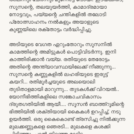
സൂസന്റെ, തലയുയർത്തി, കാമാദ്രമായാ
നോട്ടവും, പയ്യന്റെ ചന്തികളിൽ തലോടി
പ്രോത്സാഹനം നൽകളും അയാളുടെ
കുണ്ണയിലെ രക്തോട്ടം വർദ്ധിപ്പിച്ചു.
അടിയുടെ വേഗത ഏറുംതോറും സൂസനിൽ
കാമത്തിന്റെ അമിട്ടുകൾ പൊട്ടിവിടർന്നു. ഇനി
കാത്തിരിക്കാൻ വയ്യ. രതിയുടെ തേരോട്ടം
അതിന്റെ അന്ത്യാവസ്ഥയിലേക്ക് നീങ്ങുന്നു…
സൂസന്റെ കണ്ണുകളിൽ ലഹരിയുടെ ഇരുട്ട്
കയറി… രതിമൂർച്ചയുടെ അലയൊലി
തുടിതാളമായി മാറുന്നു… തുടകൾക്ക് വിറയൽ..
യോനീഭിത്തികളിലെ സങ്കോചവികാസം
ദ്രുതഗതിയിൽ ആയീ…. സൂസൻ ബാത്ത്റൂമിന്റെ
ഭിത്തിയിൽ ശക്തിയായി കൈകൾ ഉറപ്പിച്ച്, നടു
ഉയർത്തി. ഒരു കൈകൊണ്ട് ത്രസിച്ചു നിൽക്കുന്ന
മുലക്കണ്ണുകളെ ഞെരടി… മുലകളെ കശക്കി
പിഴിഞ്ഞു. പാൽ നിറഞ്ഞ മാറിടം