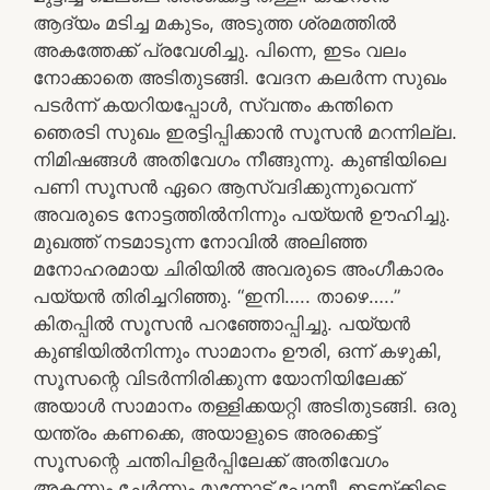
ആദ്യം മടിച്ച മകുടം, അടുത്ത ശ്രമത്തിൽ
അകത്തേക്ക് പ്രവേശിച്ചു. പിന്നെ, ഇടം വലം
നോക്കാതെ അടിതുടങ്ങി. വേദന കലർന്ന സുഖം
പടർന്ന് കയറിയപ്പോൾ, സ്വന്തം കന്തിനെ
ഞെരടി സുഖം ഇരട്ടിപ്പിക്കാൻ സൂസൻ മറന്നില്ല.
നിമിഷങ്ങൾ അതിവേഗം നീങ്ങുന്നു. കുണ്ടിയിലെ
പണി സൂസൻ ഏറെ ആസ്വദിക്കുന്നുവെന്ന്
അവരുടെ നോട്ടത്തിൽനിന്നും പയ്യൻ ഊഹിച്ചു.
മുഖത്ത് നടമാടുന്ന നോവിൽ അലിഞ്ഞ
മനോഹരമായ ചിരിയിൽ അവരുടെ അംഗീകാരം
പയ്യൻ തിരിച്ചറിഞ്ഞു. “ഇനി….. താഴെ…..”
കിതപ്പിൽ സൂസൻ പറഞ്ഞോപ്പിച്ചു. പയ്യൻ
കുണ്ടിയിൽനിന്നും സാമാനം ഊരി, ഒന്ന് കഴുകി,
സൂസന്റെ വിടർന്നിരിക്കുന്ന യോനിയിലേക്ക്
അയാൾ സാമാനം തള്ളിക്കയറ്റി അടിതുടങ്ങി. ഒരു
യന്ത്രം കണക്കെ, അയാളുടെ അരക്കെട്ട്
സൂസന്റെ ചന്തിപിളർപ്പിലേക്ക് അതിവേഗം
അകന്നും ചേർന്നും മുന്നോട്ട് പോയീ. ഇടയ്ക്കിടെ,