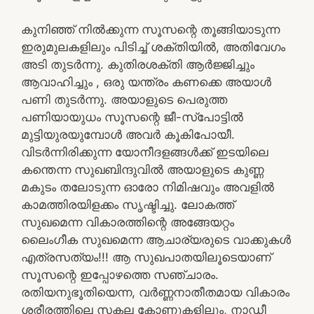
കുനിഞ്ഞ് നിൽക്കുന്ന സൂസന്റെ തൂങ്ങിയാടുന്ന
ഇരുമുലകളിലും പിടിച്ച് ശക്തിയിൽ, അതിവേഗം
അടി തുടർന്നു. കുതിരശക്തി ആർജ്ജിച്ചും
ആവാഹിച്ചും , ഒരു യന്ത്രം കണക്കെ അയാൾ
പണി തുടർന്നു. അയാളുടെ പെരുത്ത
പണിയായുധം സൂസന്റെ ജീ-സ്പോട്ടിൽ
മുട്ടിയുരയുമ്പോൾ അവർ കൂകിപോയീ.
വിടർന്നിരിക്കുന്ന യോനീദളങ്ങൾക്ക് ഇടയിലെ
കന്തെന്ന സുഖബിന്ദുവിൽ അയാളുടെ കുണ്ണ
മകുടം തലോടുന്ന ഓരോ നിമിഷവും അവളിൽ
കാമത്തിരയിളക്കം സൃഷ്ടിച്ചു. ലോകത്ത്
സുഖമെന്ന വികാരത്തിന്റെ അങ്ങേയറ്റം
ലൈംഗീക സുഖമെന്ന ആചാര്യരുടെ വാക്കുകൾ
എത്രസത്യം!!! ആ സുഖപാതയിലൂടെയാണ്
സൂസന്റെ ഇപ്പോഴത്തെ സഞ്ചാരം.
രതിയനുഭൂതിയെന്ന, വർണ്ണനാതീതമായ വികാരം
ശരീരത്തിലെ സകല കോണുകളിലും, നാഡീ