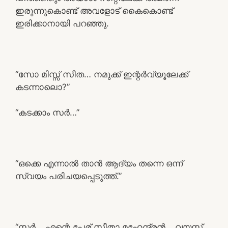
ഇരുന്നുകൊണ്ട് അവളോട് കൈകൊണ്ട്
ഇരിക്കാനായി പറഞ്ഞു.
“സോ മിസ്സ്‌ സീത… നമുക്ക് ഇന്റർവ്യൂലേക്ക്
കടന്നാലൊ?”
“കടക്കാം സർ…”
“ഒക്കെ എന്നാൽ താൻ ആദ്യം തന്നെ ഒന്ന്
സ്വയം പരിചയപ്പെടുത്ത്.”
“സർ… എന്റെ പേര് സീതാ മഹേന്ദ്രൻ… വയസ്സ്