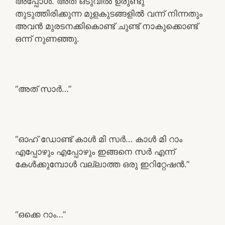
അപ്പോൾ. അത് ഒടുവിൽ ഉരുണ്ടു
തുടുത്തിരിക്കുന്ന മുളകുടങ്ങളിൽ വന്ന് നിന്നതും
അവൻ മുരടനക്കികൊണ്ട് ചുണ്ട് നാകുക്കൊണ്ട്
ഒന്ന് നുണഞ്ഞു.
“അത് സാർ…”
“ഓഹ് ഡോണ്ട് കാൾ മി സർ… കാൾ മി റാം
എപ്പോഴും എപ്പോഴും ഇങ്ങനെ സർ എന്ന്
കേൾക്കുമ്പോൾ വല്ലാത്ത ഒരു ഇറിറ്റേഷൻ.”
“ഒക്കെ റാം…”