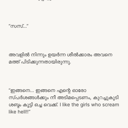
“സസ്…”
അവളിൽ നിന്നും ഉയർന്ന ശീൽക്കാരം അവനെ
മത്ത് പിടിക്കുന്നതായിരുന്നു.
“ഇങ്ങനെ… ഇങ്ങനെ എന്റെ ഓരോ
സ്പർശങ്ങൾക്കും നീ അടിമപ്പെടണം, കുറച്ചുകൂടി
ശബ്ദം കൂട്ടി ഒച്ച വെക്ക്. I like the girls who scream
like hell!!”