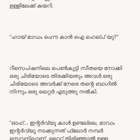
ഉള്ളിലേക്ക് കയറി.
“ഹായ് മാഡം ഹൌ കാൻ ഐ ഹെല്പ് യു?”
റീസെപ്ഷനിലെ പെൺകുട്ടി സീതയെ നോക്കി
ഒരു ചിരിയോടെ തിരക്കിയതും അവൾ ഒരു
ചിരിയോടെ അവർക്ക് നേരെ തന്റെ ബാഗിൽ
നിന്നും ഒരു ലെറ്റർ എടുത്തു നൽകി.
“ഓഹ്… ഇന്റർവ്യൂ കാൾ ഉണ്ടല്ലെ, മാഡം
ഇന്റർവ്യൂ നടക്കുന്നത് ഫ്ലോർ നമ്പർ
സെവനിലാണ്, റൈറ്റ് തിരിഞ്ഞാൽ ഉള്ള