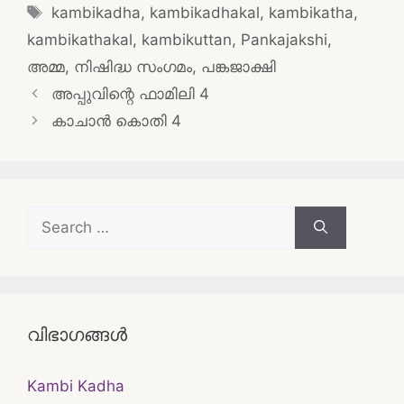
Tags
kambikadha
,
kambikadhakal
,
kambikatha
,
kambikathakal
,
kambikuttan
,
Pankajakshi
,
അമ്മ
,
നിഷിദ്ധ സംഗമം
,
പങ്കജാക്ഷി
Post
അപ്പുവിന്റെ ഫാമിലി 4
navigation
കാചാൻ കൊതി 4
Search
for:
വിഭാഗങ്ങൾ
Kambi Kadha