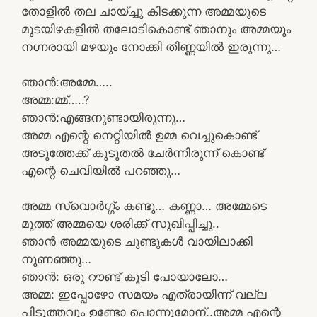
തോളിൽ തല ചായ്ച്ചു കിടക്കുന്ന അമ്മയുടെ
മുടയിഴകളിൽ തലോടികൊണ്ട് ഞാനും അമ്മയും
നഗ്നരായി മഴയും നോക്കി തിണ്ണയിൽ ഇരുന്നു…
ഞാൻ:അമ്മേ…..
അമ്മ:മ്മ്…..?
ഞാൻ:എങ്ങനുണ്ടായിരുന്നു…
അമ്മ എന്റെ നെറ്റിയിൽ ഉമ്മ വെച്ചുകൊണ്ട്
അടുത്തേക്ക് കൂടുതൽ ചേർന്നിരുന്ന് കൊണ്ട്
എന്റെ ചെവിയിൽ പറഞ്ഞു…
അമ്മ സ്വൊർഗ്ഗ്ം കണ്ടു… കണ്ണാ… അമ്മേടെ
മുത്ത് അമ്മയെ ശരിക്ക് സുഖിപ്പിച്ചു..
ഞാൻ അമ്മയുടെ ചുണ്ടുകൾ വായിലാക്കി
നുണഞ്ഞു…
ഞാൻ: ഒരു റൗണ്ട് കൂടി പോയാലോ…
അമ്മ: ഇപ്പോഴോ സമയം എത്രായിന്ന് വല്ല
പിടുത്തവും ഉണ്ടോ പൊന്നുമോന്..അമ്മ എന്റെ