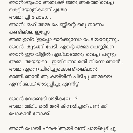
ഞാൻ:ആഹാ അതുകഴിഞ്ഞു അകത്ത് വെച്ചു
കെട്ടിയോള് കാണിച്ചതോ..
അമ്മ: ച്ചി പോടാ…
ഞാൻ: ഒഹ് അമ്മ പെണ്ണിന്റെ ഒരു നാണം
കണ്ടില്ലേ ഇപ്പോ
അമ്മ:ഉവ്വ്‌ ഇപ്പോ ഓർക്കുമ്പോ പേടിയാവുന്നു..
ഞാൻ: തുടങ്ങി പേടി..എന്റെ അമ്മ പെണ്ണിനെ
ഞാൻ ഈ വീട്ടിൽ എല്ലാടത്തും വെച്ചു പണ്ണും
അമ്മ: അയ്യടാ.. ഇങ് വന്നാ മതി നിന്നെ ഞാൻ..
അമ്മ എന്നെ ചിരിച്ചുകൊണ്ട് തല്ലാൻ
ഓങ്ങി.ഞാൻ ആ കയ്യിൽ പിടിച്ചു അമ്മയെ
എന്നിലേക്ക് അടുപ്പിച്ചു.എന്നിട്ട്
ഞാൻ:വേണ്ടെടി ശ്രീകലേ….?
അമ്മ: മ്മ്മ്… മതി മതി കിന്നരിച്ചത് പണിക്ക്
പോകാൻ നോക്ക്.
ഞാൻ പോയി ഫ്രഷ്‌ ആയി വന്ന് ചായ്കുടിച്ചു