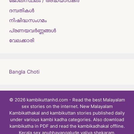
ജോലിസ്ഥലം / അദ്ധ്യാപകർ
ദമ്പതികള്‍
നിഷിദ്ധസംഗമം
പ്രണയവർണ്ണങ്ങൾ
വേലക്കാരി
Bangla Choti
© 2026 kambikuttanhd.com - Read the best Malayalam
sex stories on the internet. New Malayalam
Kambikathakal and kambikuttan stories published daily
under various kambi kadha categories. Also download
kambikatha in PDF and read the kambikadhakal offline.
Kerala sex anubhavangalude valiya shekaram.