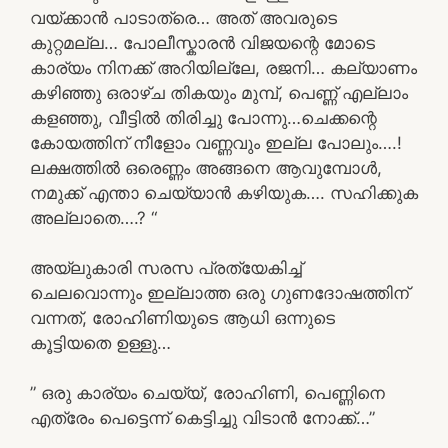
വയ്ക്കാൻ പാടാത്രെ… അത് അവരുടെ
കുറ്റമല്ല… പോലീസ്കാരൻ വിജയന്റെ മോടെ
കാര്യം നിനക്ക് അറിയില്ലേ, രജനി… കല്യാണം
കഴിഞ്ഞു ഒരാഴ്ച തികയും മുമ്പ്, പെണ്ണ് എല്ലാം
കളഞ്ഞു, വീട്ടിൽ തിരിച്ചു പോന്നു…ചെക്കന്റെ
കോയത്തിന് നീളോം വണ്ണവും ഇല്ല പോലും….!
ലക്ഷത്തിൽ ഒരെണ്ണം അങ്ങനെ ആവുമ്പോൾ,
നമുക്ക് എന്താ ചെയ്യാൻ കഴിയുക…. സഹിക്കുക
അല്ലാതെ….? “
അയ്ലുകാരി സരസ പ്രത്യേകിച്ച്
ചെലവൊന്നും ഇല്ലാത്ത ഒരു ഗുണദോഷത്തിന്
വന്നത്, രോഹിണിയുടെ ആധി ഒന്നുടെ
കൂട്ടിയതെ ഉള്ളു…
” ഒരു കാര്യം ചെയ്യ്, രോഹിണി, പെണ്ണിനെ
എത്രേം പെട്ടെന്ന് കെട്ടിച്ചു വിടാൻ നോക്ക്…”