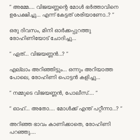
” അമ്മേ…. വിജയണ്ണന്റെ മോൾ ഭർത്താവിനെ
ഉപേക്ഷിച്ചു… എന്ന് കേട്ടത് ശരിയാണോ..? ”
ഒരു ദിവസം, മിനി ഓർക്കപ്പുറത്തു
രോഹിണിയോട് ചോദിച്ചു…
” ഏത്… വിജയണ്ണൻ…? ”
എല്ലാം അറിഞ്ഞിട്ടും… ഒന്നും അറിയാത്ത
പോലെ, രോഹിണി പൊട്ടൻ കളിച്ചു…
” നമ്മുടെ വിജയണ്ണൻ, പോലീസ്…. ”
” ഓഹ്… അതോ…. മോൾക്ക് എന്ത് പറ്റീന്നാ…? ”
അറിഞ്ഞ ഭാവം കാണിക്കാതെ, രോഹിണി
പറഞ്ഞു….