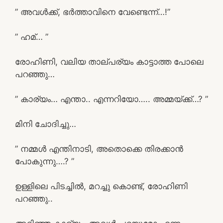
” അവൾക്ക്, ഭർത്താവിനെ വേണ്ടെന്ന്…!”
” ഹമ്… ”
രോഹിണി, വലിയ താല്പര്യം കാട്ടാത്ത പോലെ
പറഞ്ഞു…
” കാര്യം… എന്താ.. എന്നറിയോ….. അമ്മയ്ക്ക്…? ”
മിനി ചോദിച്ചു…
” നമ്മൾ എന്തിനാടി, അതൊക്കെ തിരക്കാൻ
പോകുന്നു….? ”
ഉള്ളിലെ പിടച്ചിൽ, മറച്ചു കൊണ്ട്, രോഹിണി
പറഞ്ഞു..