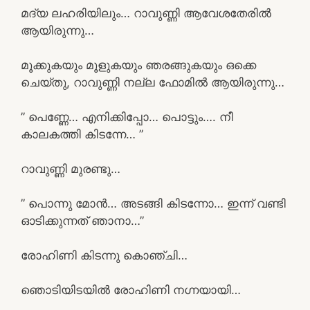
മദ്യ ലഹരിയിലും… റാവുണ്ണി ആവേശതേരിൽ
ആയിരുന്നു…
മൂക്കുകയും മൂളുകയും ഞരങ്ങുകയും ഒക്കെ
ചെയ്തു, റാവുണ്ണി നല്ല ഫോമിൽ ആയിരുന്നു…
” പെണ്ണേ… എനിക്കിപ്പോ… പൊട്ടും…. നീ
കാലകത്തി കിടന്നേ… ”
റാവുണ്ണി മുരണ്ടു…
” പൊന്നു മോൻ… അടങ്ങി കിടന്നോ… ഇന്ന് വണ്ടി
ഓടിക്കുന്നത് ഞാനാ…”
രോഹിണി കിടന്നു കൊഞ്ചി…
ഞൊടിയിടയിൽ രോഹിണി നഗ്നയായി…