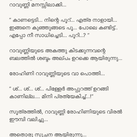
റാവുണ്ണി മനസ്സിലാക്കി…
” കാണട്ടെടി… നിന്റെ പൂറ്… എത്ര നാളായി…
ഇങ്ങനെ കുഞ്ഞുങ്ങടെ പൂ… പോലെ കണ്ടിട്ട്..
എപ്പോ നീ സാധിച്ചെടി… പൂറി…? ”
റാവുണ്ണിയുടെ അകത്തു കിടക്കുന്നവന്റെ
ബലത്തിൽ ശബ്ദം അല്പം ഉറക്കെ ആയിരുന്നു…
രോഹിണി റാവുണ്ണിയുടെ വാ പൊത്തി…
” ശ്… ശ്… ശ്… പിള്ളേർ അപ്പുറത്ത് ഉറങ്ങി
കാണില്ല…. മിനി പ്രത്യേകിച്ച്…!”
സൂത്രത്തിൽ, റാവുണ്ണി രോഹിണിയുടെ വിരൽ
ഈമ്പി വലിച്ചു…
അതൊരു സൂചന ആയിരുന്നു…