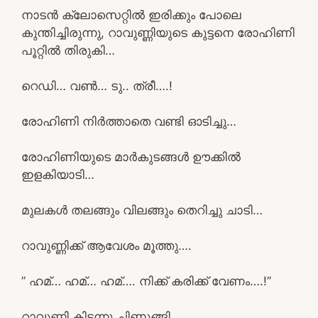
നാടൻ ക്ലോസെറ്റിൽ ഇരിക്കും പോലെ
കുന്തിച്ചിരുന്നു, റാവുണ്ണിയുടെ കുട്ടനെ രോഹിണി
പൂറ്റിൽ തിരുകി…
റെഡി… വൺ… ടു.. ത്രീ….!
രോഹിണി നിർത്താതെ വണ്ടി ഓടിച്ചു…
രോഹിണിയുടെ മാർകുടങ്ങൾ ഊക്കിൽ
ഇളകിയാടി…
മുലകൾ തലങ്ങും വിലങ്ങും തെറിച്ചു ചാടി…
റാവുണ്ണിക്ക് ആവേശം മൂത്തു….
” ഹമ്… ഹമ്… ഹമ്…. നിക്ക് കരിക്ക് വേണം….!”
റാവുണ്ണി കിടന്നു ചിണുങ്ങി…