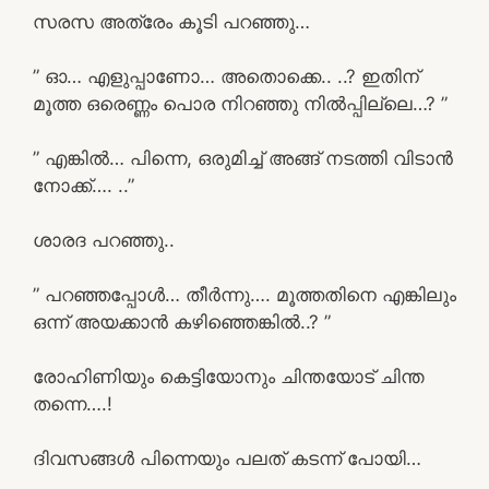
സരസ അത്രേം കൂടി പറഞ്ഞു…
” ഓ… എളുപ്പാണോ… അതൊക്കെ.. ..? ഇതിന്
മൂത്ത ഒരെണ്ണം പൊര നിറഞ്ഞു നിൽപ്പില്ലെ…? ”
” എങ്കിൽ… പിന്നെ, ഒരുമിച്ച് അങ്ങ് നടത്തി വിടാൻ
നോക്ക്…. ..”
ശാരദ പറഞ്ഞു..
” പറഞ്ഞപ്പോൾ… തീർന്നു…. മൂത്തതിനെ എങ്കിലും
ഒന്ന് അയക്കാൻ കഴിഞ്ഞെങ്കിൽ..? ”
രോഹിണിയും കെട്ടിയോനും ചിന്തയോട് ചിന്ത
തന്നെ….!
ദിവസങ്ങൾ പിന്നെയും പലത് കടന്ന് പോയി…