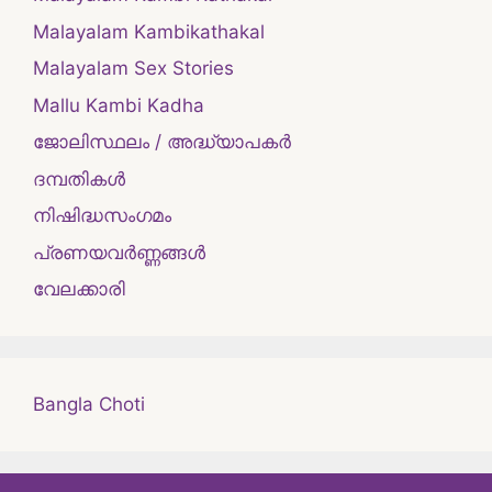
Malayalam Kambikathakal
Malayalam Sex Stories
Mallu Kambi Kadha
ജോലിസ്ഥലം / അദ്ധ്യാപകർ
ദമ്പതികള്‍
നിഷിദ്ധസംഗമം
പ്രണയവർണ്ണങ്ങൾ
വേലക്കാരി
Bangla Choti