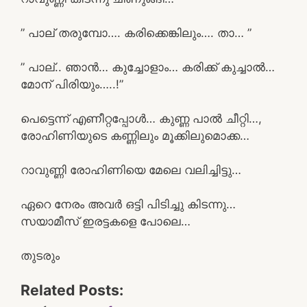
” പാല് തരുമ്പോ…. കരിക്കെങ്കിലും…. താ… ”
” പാല്.. ഞാൻ… കുച്ചോളാം… കരിക്ക് കുച്ചാൽ…
മോന് പിരിയും…..!”
പെട്ടെന്ന് എണീറ്റപ്പോൾ… കുണ്ണ പാൽ ചീറ്റി…,
രോഹിണിയുടെ കണ്ണിലും മൂക്കിലുമൊക്ക…
റാവുണ്ണി രോഹിണിയെ മേലെ വലിച്ചിട്ടു…
ഏറെ നേരം അവർ ഒട്ടി പിടിച്ചു കിടന്നു…
സയാമീസ് ഇരട്ടകളെ പോലെ…
തുടരും
Related Posts: