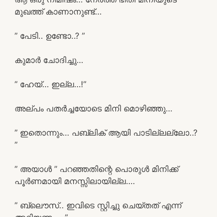
മുഖത്ത് കാണാനുണ്ട്…
” പേടി.. ഉണ്ടോ..? ”
കുമാർ ചോദിച്ചു…
” ഹേയ്… ഇല്ല…!”
അല്പം പതർച്ചയോടെ മിനി മൊഴിഞ്ഞു…
” ഇതൊന്നും… പബ്ലിക് ആയി പാടില്ലല്ലോ..?
”
” അയാൾ ” പറഞ്ഞതിന്റെ പൊരുൾ മിനിക്ക്
പൂർണമായി മനസ്സിലായില്ല….
” ബ്ലൌസ്.. ഇവിടെ സ്റ്റിച്ചു ചെയ്തത് എന്ന്