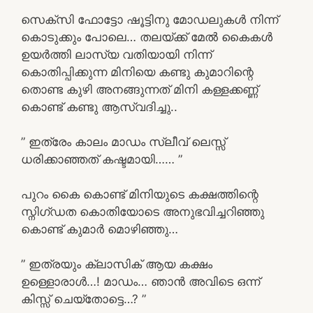
സെക്സി ഫോട്ടോ ഷൂട്ടിനു മോഡലുകൾ നിന്ന്
കൊടുക്കും പോലെ… തലയ്ക്ക് മേൽ കൈകൾ
ഉയർത്തി ലാസ്യ വതിയായി നിന്ന്
കൊതിപ്പിക്കുന്ന മിനിയെ കണ്ടു കുമാറിന്റെ
തൊണ്ട കുഴി അനങ്ങുന്നത് മിനി കള്ളക്കണ്ണ്
കൊണ്ട് കണ്ടു ആസ്വദിച്ചു..
” ഇത്രേം കാലം മാഡം സ്ലീവ് ലെസ്സ്
ധരിക്കാഞ്ഞത് കഷ്ടമായി…… ”
പുറം കൈ കൊണ്ട് മിനിയുടെ കക്ഷത്തിന്റെ
സ്നിഗ്ഡത കൊതിയോടെ അനുഭവിച്ചറിഞ്ഞു
കൊണ്ട് കുമാർ മൊഴിഞ്ഞു…
” ഇത്രയും ക്ലാസിക് ആയ കക്ഷം
ഉള്ളൊരാൾ…! മാഡം… ഞാൻ അവിടെ ഒന്ന്
കിസ്സ് ചെയ്തോട്ടെ…? ”