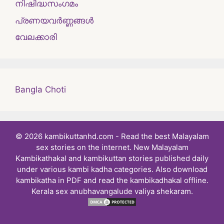
നിഷിദ്ധസംഗമം
പ്രണയവർണ്ണങ്ങൾ
വേലക്കാരി
Bangla Choti
© 2026 kambikuttanhd.com - Read the best Malayalam
sex stories on the internet. New Malayalam
Kambikathakal and kambikuttan stories published daily
under various kambi kadha categories. Also download
kambikatha in PDF and read the kambikadhakal offline.
Kerala sex anubhavangalude valiya shekaram.