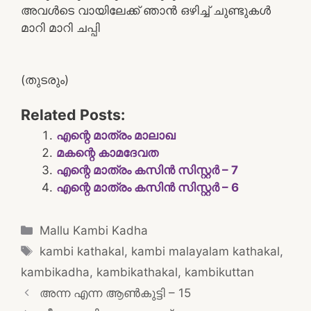
അവൾടെ വായിലേക്ക് ഞാൻ ഒഴിച്ച് ചുണ്ടുകൾ
മാറി മാറി ചപ്പി
(തുടരും)
Related Posts:
എന്റെ മാത്രം മാലാഖ
മകന്റെ കാമദേവത
എന്റെ മാത്രം കസിൻ സിസ്റ്റർ – 7
എന്റെ മാത്രം കസിൻ സിസ്റ്റർ – 6
Categories
Mallu Kambi Kadha
Tags
kambi kathakal
,
kambi malayalam kathakal
,
kambikadha
,
kambikathakal
,
kambikuttan
Post
അന്ന എന്ന ആൺകുട്ടി – 15
navigation