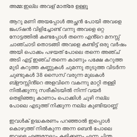
അമ്മ:ഇല്ല അവള് മാത്രേ ഉള്ളൂ
ആറു മണി അയപ്പോൾ അച്ഛൻ പോയി അവളെ
ജംഗ്ഷൻ വിളിച്ചോണ്ട് വന്നു അവളെ ഒറ്റ
നോട്ടത്തിൽ കണ്ടപ്പോൾ തന്നെ എൻ്റെ മനസ്സ്
ചാഞ്ചാടി തൊടങ്ങി അവളെ കണ്ടിട്ട് ഒരു വർഷം
അയി പൊക്കം പഴയത് പോലെ തന്നെ അഞ്ച്
അടി എട്ട് ഇഞ്ച് തന്നെ കാണും പക്ഷേ കറുത്ത
മുടി കറുത്ത കണ്ണുകൾ ചുമന്നു തുടുത്ത വിടർന്ന
ചുണ്ടുകൾ 38 സൈസ് വരുന്ന മുലകൾ
ബ്ളൗസ്സിൻ്റെ അളവിനെ വകന്നു മാറ്റി തള്ളി
നിൽക്കുന്നു സരീകിടയിൽ നിന്ന് വയർ
തെളിഞ്ഞു കാണാം പൊക്കിൾ ചുഴി നല്ല
പോലെ എടുത്ത് നിക്കുന്ന നല്ല കുണ്ടിയാണ്ണ്
ഇവൾക് ഉദ്ധകരണം പറഞ്ഞാൽ ഇപ്പൊൾ
കൊഴുത്ത് നിൽകുന്ന അന്ന ബെൻ പോലെ
ഇവളെ എങ്ങനേലും കളിക്കണം എന്ന ചിന്ത