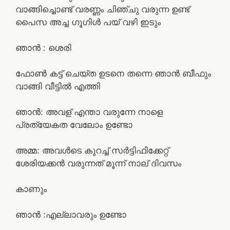
വാങ്ങിച്ചൊണ്ട് വരണ്ണം ചിഞ്ചു വരുന്ന ഉണ്ട്
പൈസ അച്ച ഗൂഗിൾ പയ് വഴി ഇടും
ഞാൻ : ശെരി
ഫോൺ കട്ട് ചെയ്ത ഉടനെ തന്നെ ഞാൻ ബീഫും
വാങ്ങി വീട്ടിൽ എത്തി
ഞാൻ: അവള് എന്താ വരുന്നേ നാളെ
പ്രത്യേകത വേലോം ഉണ്ടോ
അമ്മ: അവൾടെ കുറച്ച് സർട്ടിഫിക്കേറ്റ്
ശേരിയക്കൻ വരുന്നത് മൂന്ന് നാല് ദിവസം
കാണും
ഞാൻ :എല്ലാവരും ഉണ്ടോ