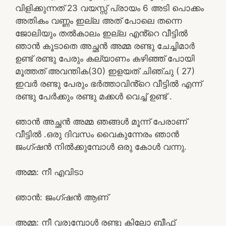
വിളിക്കുന്നത് 23 വയസ്സ് പ്രായം 6 അടി പൊക്കം
അതികം വണ്ണം ഇല്ല അത് പോലെ തന്നെ
ജോലിയും തൽകാലം ഇല്ല എൻ്റെ വീട്ടിൽ
ഞാൻ കൂടാതെ അച്ഛൻ അമ്മ രണ്ടു ചേച്ചിമാർ
ഉണ്ട് രണ്ടു പേരും കല്യാണം കഴിഞ്ഞ് പോയി
മൂത്തത് അവന്തിക(30) ഇളയത് ചിഞ്ചു ( 27)
ഇവർ രണ്ടു പേരും ഭർത്താവിൻ്റെ വീട്ടിൽ എന്ന്
രണ്ടു പേർക്കും രണ്ടു മക്കൾ വെച്ച് ഉണ്ട് .
ഞാൻ അച്ഛൻ അമ്മ ഞങ്ങൾ മൂന്ന് പേരാണ്
വീട്ടിൽ .ഒരു ദിവസം വൈകുന്നേരം ഞാൻ
ജംഗ്ഷൻ നിൽക്കുമ്പോൾ ഒരു കോൾ വന്നു.
അമ്മ: നീ എവിടാ
ഞാൻ: ജംഗ്ഷൻ ആണ്
അമ്മ: നീ വരുമ്പോൾ രണ്ടു കിലോ ബീഫ്