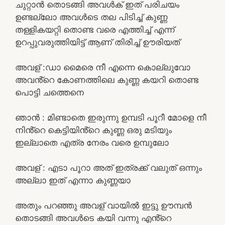
ചുറ്റാൻ തൊടങ്ങി അവൾക് ഇത് പരിചയം
ഉണ്ടല്ലോ അവൾടെ തല പിടിച്ച് കുണ്ണ
തള്ളികയറ്റി തൊണ്ട വരെ എത്തിച്ച് എന്ന്
ഉറപ്പുവരുത്തിയിട്ട് ആണ് തിരിച്ച് ഊരിയത്
അവള് :ഡാ മൈരെ നീ എന്നെ കൊല്ലുവോ
അവൻ്റെ കോണത്തിലെ കുണ്ണ കയറി തൊണ്ട
പൊട്ടി ചത്തെനെ
ഞാൻ : മിണ്ടാതെ ഇരുന്നു ഉമ്പടി പൂറീ മോളെ നീ
നിൻ്റെ കെട്ടിയിൻ്റെ കുണ്ണ ഒരു മടിയും
ഇല്ലാതെ എത്ര നേരം വരെ ഉമ്പുലോ
അവള് : എടാ പൂറാ അത് ഇത്രക്ക് വലുത് ഒന്നും
അല്ലാ ഇത് എന്നാ കുണ്ണയാ
അതും പറഞ്ഞു അവള് വായിൽ ഇട്ടു ഊമ്പൻ
തൊടങ്ങി അവൾടെ കയി വന്നു എൻ്റെ