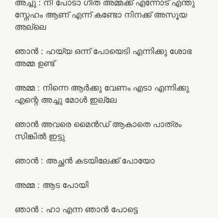
അച്ചു : നീ പോടാ ഗീത അമ്മക്ക് എന്നോട് എന്തു
സ്നേഹം ആണ് എന്ന് കണ്ടോ നിനക്ക് അസൂയ
അല്ലെ
ഞാൻ : ഹയ്യ ഒന്ന് പോയെടി എന്നിക്കു ശോഭ
അമ്മ ഉണ്ട്
അമ്മ : നിന്നെ ആർക്കു വേണം എടാ എന്നിക്കു
എന്റെ അച്ചു മോൾ ഇല്ലേ
ഞാൻ അവരെ മൈൻഡ് ആകാതെ പാത്രം
സിങ്കിൽ ഇട്ടു
ഞാൻ : അച്ഛൻ കടയിലേക്ക് പോയോ
അമ്മ : ആട പോയി
ഞാൻ : ഹാ എന്ന ഞാൻ പോട്ടെ