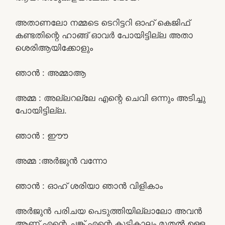
അതാണലോ നമ്മടെ ടെറിട്ടറി ഓഹ് കെജിഫ്
കണ്ടതിന്റെ ഹാങ്ങ്‌ ഓവർ പോയിട്ടില്ല അതാ
ശെരിആയിക്കോളും
ഞാൻ : അമ്മാആ
അമ്മ : അല്ലറല്ലേ എന്റെ ചെവി ഒന്നും അടിച്ചു
പോയിട്ടില്ല.
ഞാൻ : ഈൗ
അമ്മ :അർജുൻ വന്നോ
ഞാൻ : ഓഹ് ശരിയാ ഞാൻ വിളികാം
അർജുൻ പരിചയ പെടുത്തിയില്ലാലോ അവൻ
ആണ് എന്റെ ചങ്ക് എന്റെ കുട്ടികാലം മുതൽ ഉള്ള