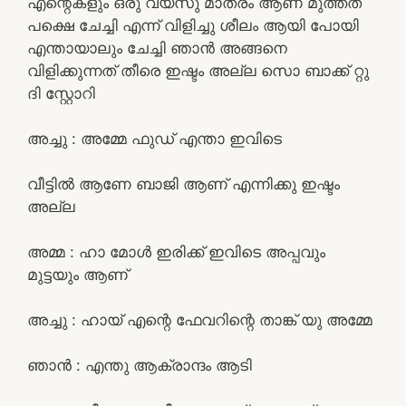
എന്റെകളും ഒരു വയസു മാത്രം ആണ് മുത്തത്
പക്ഷെ ചേച്ചി എന്ന് വിളിച്ചു ശീലം ആയി പോയി
എന്തായാലും ചേച്ചി ഞാൻ അങ്ങനെ
വിളിക്കുന്നത് തീരെ ഇഷ്ടം അല്ല സൊ ബാക്ക് റ്റു
ദി സ്റ്റോറി
അച്ചു : അമ്മേ ഫുഡ്‌ എന്താ ഇവിടെ
വീട്ടിൽ ആണേ ബാജി ആണ് എന്നിക്കു ഇഷ്ടം
അല്ല
അമ്മ : ഹാ മോൾ ഇരിക്ക് ഇവിടെ അപ്പവും
മുട്ടയും ആണ്
അച്ചു : ഹായ് എന്റെ ഫേവറിന്റെ താങ്ക് യു അമ്മേ
ഞാൻ : എന്തു ആക്രാന്ദം ആടി