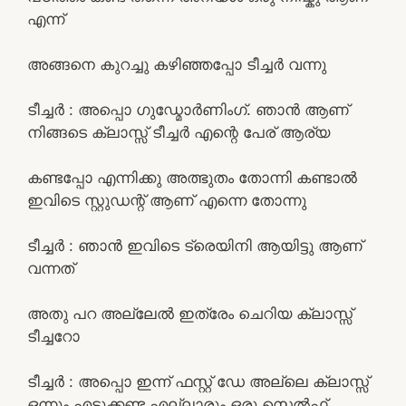
എന്ന്
അങ്ങനെ കുറച്ചു കഴിഞ്ഞപ്പോ ടീച്ചർ വന്നു
ടീച്ചർ : അപ്പൊ ഗുഡ്മോർണിംഗ്. ഞാൻ ആണ്
നിങ്ങടെ ക്ലാസ്സ്‌ ടീച്ചർ എന്റെ പേര് ആര്യ
കണ്ടപ്പോ എന്നിക്കു അത്ഭുതം തോന്നി കണ്ടാൽ
ഇവിടെ സ്റ്റുഡന്റ് ആണ് എന്നെ തോന്നു
ടീച്ചർ : ഞാൻ ഇവിടെ ട്രെയിനി ആയിട്ടു ആണ്
വന്നത്
അതു പറ അല്ലേൽ ഇത്രേം ചെറിയ ക്ലാസ്സ്‌
ടീച്ചറോ
ടീച്ചർ : അപ്പൊ ഇന്ന് ഫസ്റ്റ് ഡേ അല്ലെ ക്ലാസ്സ്‌
ഒന്നും എടുക്കണ്ട എല്ലാരും ഒരു സെൽഫ്