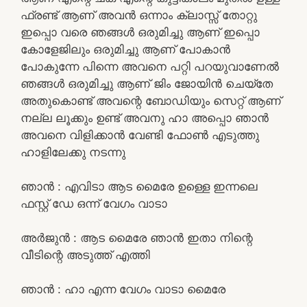
ഫ്രണ്ട് ആണ് അവൻ ഒന്നാം ക്ലാസ്സ്‌ തോറ്റു
ഇപ്പൊ വരെ ഞങ്ങൾ ഒരുമിച്ചു ആണ് ഇപ്പൊ
കോളേജിലും ഒരുമിച്ചു ആണ് പോകാൻ
പോകുന്നേ പിന്നെ അവനെ പറ്റി പറയുവാണേൽ
ഞങ്ങൾ ഒരുമിച്ചു ആണ് ജിം ജോയിൻ ചെയ്തേ
അതുകൊണ്ട് അവന്റെ ബോഡിയും സെറ്റ് ആണ്
നല്ല ലൂക്കും ഉണ്ട് അവനു ഹാ അപ്പൊ ഞാൻ
അവനെ വിളിക്കാൻ വേണ്ടി ഫോൺ എടുത്തു
ഹാളിലേക്കു നടന്നു
ഞാൻ : എവിടാ ആട മൈരേ ഉള്ളെ ഇന്നലെ
ഫസ്റ്റ് ഡേ ഒന്ന് വേഗം വാടാ
അർജുൻ : ആട മൈരേ ഞാൻ ഇതാ നിന്റെ
വീടിന്റെ അടുത്ത് എത്തി
ഞാൻ : ഹാ എന്ന വേഗം വാടാ മൈരേ