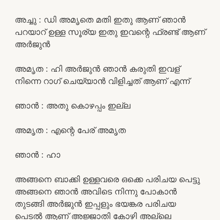
അച്ചു : ഡി അമൃതെ മതി ഇതു ആണ് ഞാൻ
പറയാറ് ഉള്ള സൂര്യ ഇതു ഇവന്റെ ഫ്രണ്ട് ആണ്
അർജുൻ
അമൃത : ഹി അർജുൻ ഞാൻ കരുതി ഇവള്
നിന്നെ റാഗ് ചെയ്യാൻ വിളിച്ചത് ആണ് എന്ന്
ഞാൻ : അതു കൊഴപ്പം ഇല്ല
അമൃത : എന്റെ പേര് അമൃത
ഞാൻ : ഹാ
അങ്ങനെ ബാക്കി ഉള്ളവരെ ഒക്കെ പരിചയ പെട്ടു
അങ്ങനെ ഞാൻ അവിടെ നിന്നു പോകാൻ
തുടങ്ങി അർജുൻ ഇപ്പളും ഭയങ്കര പരിചയ
പെടൽ ആണ് അജ്ജാതി കോഴി അല്ലെ