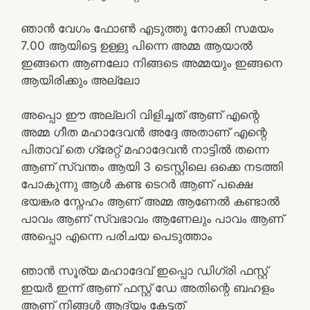
ഞാൻ വേഗം ഫോൺ എടുത്തു നോക്കി സമയം
7.00 ആയിട്ടെ ഉള്ളു പിന്നെ അമ്മ ആയാൽ
ഇങ്ങനെ ആണലോ നിങ്ങടെ അമ്മയും ഇങ്ങനെ
ആയിരിക്കും അല്ലോ
അപ്പൊ ഈ അല്ലറി വിളിച്ചത് ആണ് എന്റെ
അമ്മ ഗീത മഹാദേവൻ അദ്ദേ അതാണ് എന്റെ
പിതാവ് തെ ഗ്രേറ്റ്‌ മഹാദേവൻ നാട്ടിൽ തന്നെ
ആണ് സ്വന്തം ആയി 3 ടെസ്റ്റിലെ ഒക്കെ നടത്തി
പോകുന്നു ആൾ കണ്ട ടെറർ ആണ് പക്ഷെ
ഭയങ്കര സ്നേഹം ആണ് അമ്മ ആണേൽ കണ്ടാൽ
പാവം ആണ് സ്വഭാവം ആണേലും പാവം ആണ്
അപ്പൊ എന്നെ പരിചയ പെടുത്താം
ഞാൻ സൂര്യ മഹാദേവ് ഇപ്പൊ ഡിഗ്രി ഫസ്റ്റ്
ഇയർ ഇന്ന് ആണ് ഫസ്റ്റ് ഡേ അതിന്റെ ബഹളം
ആണ് നിങ്ങൾ ആദ്യം കേട്ടത്