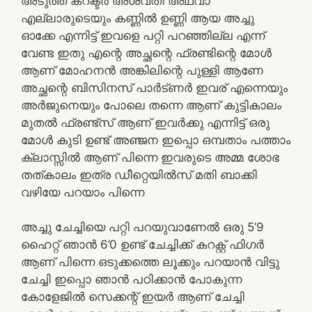
അടുത്ത കറക്ടർ അശ്വതി അഥവാ
എല്ലാരുടെയും കണ്ണിൽ ഉണ്ണി ആയ അച്ചു
ഓക്കേ എന്നിട്ട് ഇവളെ പറ്റി പറഞ്ഞില്ല എന്ന്
വേണ്ട ഇതു എന്റെ അച്ഛന്റെ ഫ്രണ്ടിന്റെ മോൾ
ആണ് മോഹനൻ അങ്കിലിന്റെ പുള്ളി ആണേ
അച്ഛന്റെ ബിസിനസ്‌ പാർട്ണർ ഇവര് എന്നെയും
അർജുനെയും പോലെ തന്നെ ആണ് കുട്ടികാലം
മുതൽ ഫ്രണ്ട്‌സ് ആണ് ഇവർക്കു എന്നിട്ട് ഒരു
മോൾ കുടി ഉണ്ട് അഞ്ജന ഇപ്പൊ ഒമ്പതാം പത്താം
ക്ലാസ്സിൽ ആണ് പിന്നെ ഇവരുടെ അമ്മ ശോഭ
തത്കാലം ഇത്ര ഡീറ്റെയിൽസ് മതി ബാക്കി
വഴിയേ പറയാം പിന്നെ
അച്ചു ചേച്ചിയെ പറ്റി പറയുവാണേൽ ഒരു 5’9
ഹൈറ്റ് ഞാൻ 6’0 ഉണ്ട് ചേച്ചിക്ക് കറക്റ്റ് ഫിഗർ
ആണ് പിന്നെ ഒടുക്കത്തെ ലൂക്കും പറയാൻ വിട്ടു
ചേച്ചി ഇപ്പൊ ഞാൻ പഠിക്കാൻ പോകുന്ന
കോളേജിൽ സെക്കന്റ്‌ ഇയർ ആണ് ചേച്ചി