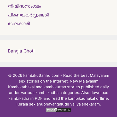
നിഷിദ്ധസംഗമം
പ്രണയവർണ്ണങ്ങൾ
വേലക്കാരി
Bangla Choti
© 2026 kambikuttanhd.com - Read the best Malayalam
sex stories on the internet. New Malayalam
Kambikathakal and kambikuttan stories published daily
under various kambi kadha categories. Also download
kambikatha in PDF and read the kambikadhakal offline.
Kerala sex anubhavangalude valiya shekaram.