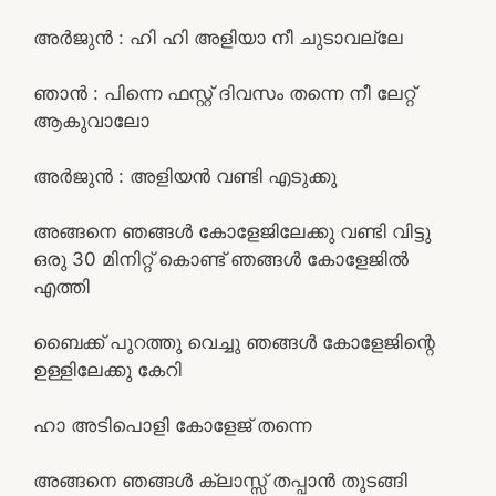
അർജുൻ : ഹി ഹി അളിയാ നീ ചുടാവല്ലേ
ഞാൻ : പിന്നെ ഫസ്റ്റ് ദിവസം തന്നെ നീ ലേറ്റ്
ആകുവാലോ
അർജുൻ : അളിയൻ വണ്ടി എടുക്കു
അങ്ങനെ ഞങ്ങൾ കോളേജിലേക്കു വണ്ടി വിട്ടു
ഒരു 30 മിനിറ്റ് കൊണ്ട് ഞങ്ങൾ കോളേജിൽ
എത്തി
ബൈക്ക് പുറത്തു വെച്ചു ഞങ്ങൾ കോളേജിന്റെ
ഉള്ളിലേക്കു കേറി
ഹാ അടിപൊളി കോളേജ് തന്നെ
അങ്ങനെ ഞങ്ങൾ ക്ലാസ്സ്‌ തപ്പാൻ തുടങ്ങി