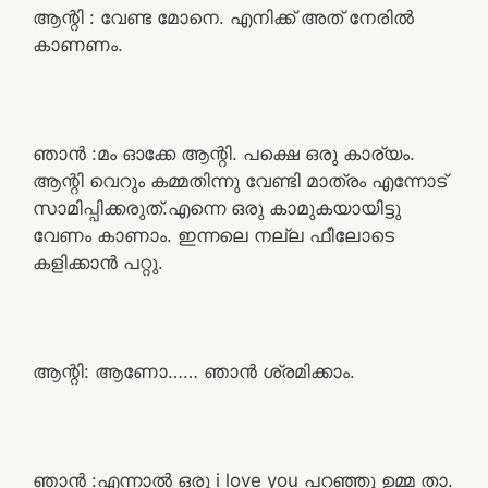
ആന്റി : വേണ്ട മോനെ. എനിക്ക് അത് നേരിൽ
കാണണം.
ഞാൻ :മം ഓക്കേ ആന്റി. പക്ഷെ ഒരു കാര്യം.
ആന്റി വെറും കമ്മതിന്നു വേണ്ടി മാത്രം എന്നോട്
സാമിപ്പിക്കരുത്.എന്നെ ഒരു കാമുകയായിട്ടു
വേണം കാണാം. ഇന്നലെ നല്ല ഫീലോടെ
കളിക്കാൻ പറ്റു.
ആന്റി: ആണോ…… ഞാൻ ശ്രമിക്കാം.
ഞാൻ :എന്നാൽ ഒരു i love you പറഞ്ഞു ഉമ്മ താ.