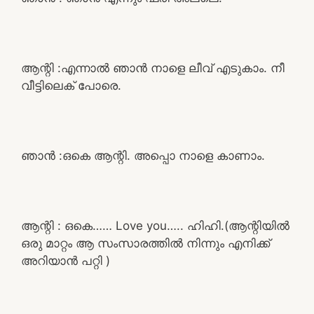
ആന്റി :എന്നാൽ ഞാൻ നാളെ ലീവ് എടുകാം. നീ
വീട്ടിലെക് പോരെ.
ഞാൻ :ഒകെ ആന്റി. അപ്പൊ നാളെ കാണാം.
ആന്റി : ഒകെ…… Love you….. ഹിഹി.(ആന്റിയിൽ
ഒരു മാറ്റം ആ സംസാരത്തിൽ നിന്നും എനിക്ക്
അറിയാൻ പറ്റി )