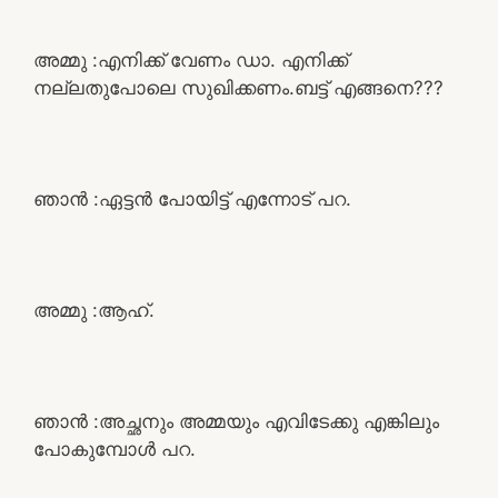
അമ്മു :എനിക്ക് വേണം ഡാ. എനിക്ക്
നല്ലതുപോലെ സുഖിക്കണം.ബട്ട്‌ എങ്ങനെ???
ഞാൻ :ഏട്ടൻ പോയിട്ട് എന്നോട് പറ.
അമ്മു :ആഹ്.
ഞാൻ :അച്ഛനും അമ്മയും എവിടേക്കു എങ്കിലും
പോകുമ്പോൾ പറ.