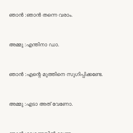
ഞാൻ :ഞാൻ തന്നെ വരാം.
അമ്മു :എന്തിനാ ഡാ.
ഞാൻ :എന്റെ മുത്തിനെ സുഗിപ്പിക്കണ്ടേ.
അമ്മു :എടാ അത് വേണോ.