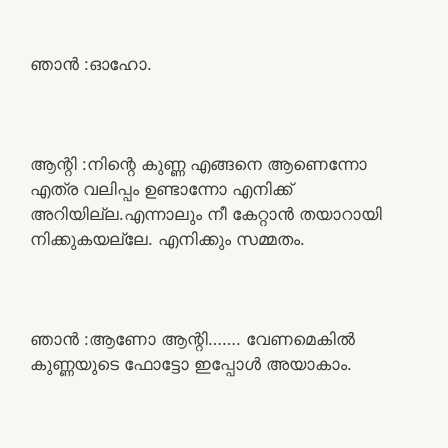
ഞാൻ :ഓഹോ.
ആന്റി :നിന്റെ കുണ്ണ എങ്ങനെ ആണെന്നോ
എത്ര വലിപ്പം ഉണ്ടാന്നോ എനിക്ക്
അറിയില്ല.എന്നാലും നീ കേറ്റാൻ തയാറായി
നിക്കുകയല്ലേ. എനിക്കും സമ്മതം.
ഞാൻ :ആണോ ആന്റി……. വേണമെകിൽ
കുണ്ണയുടെ ഫോട്ടോ ഇപ്പോൾ അയാകാം.