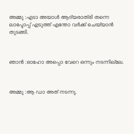
അമ്മു :എടാ അയാൾ ആദ്യരാത്രി തന്നെ
ലാപ്ടോപ്പ് എടുത്ത് എന്തോ വർക്ക് ചെയ്യാൻ
തുടങ്ങി.
ഞാൻ :ഓഹോ അപ്പൊ വേറെ ഒന്നും നടന്നില്ലേ.
അമ്മു :ആ ഡാ അത് നടന്നു.