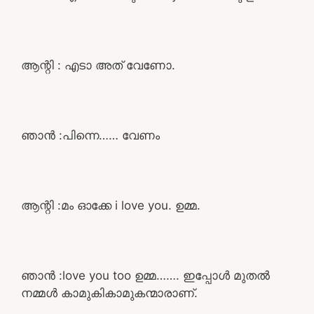
ആന്റി : എടാ അത് വേണോ.
ഞാൻ :പിന്നെ…… വേണം
ആന്റി :മം ഓക്കേ i love you. ഉമ്മ.
ഞാൻ :love you too ഉമ്മ……. ഇപ്പോൾ മുതൽ
നമ്മൾ കാമുകികാമുകന്മാരാണ്.