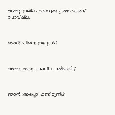
അമ്മു :ഇല്ല എന്നെ ഇപ്പോഴേ കൊണ്ട്
പോവില്ല.
ഞാൻ :പിന്നെ ഇപ്പോൾ.?
അമ്മു :രണ്ടു കൊല്ലം കഴിഞ്ഞിട്ട്.
ഞാൻ :അപ്പൊ ഹണിമൂൺ.?