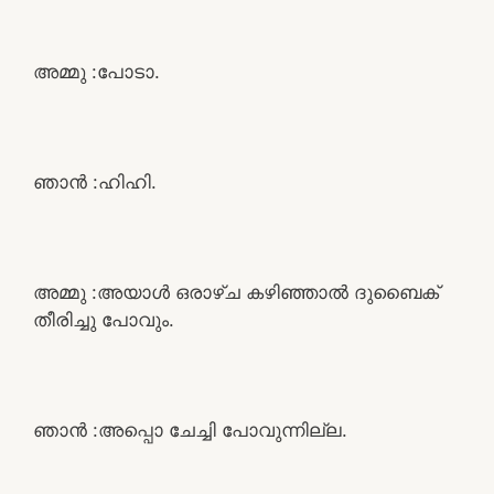
അമ്മു :പോടാ.
ഞാൻ :ഹിഹി.
അമ്മു :അയാൾ ഒരാഴ്ച കഴിഞ്ഞാൽ ദുബൈക്
തീരിച്ചു പോവും.
ഞാൻ :അപ്പൊ ചേച്ചി പോവുന്നില്ല.