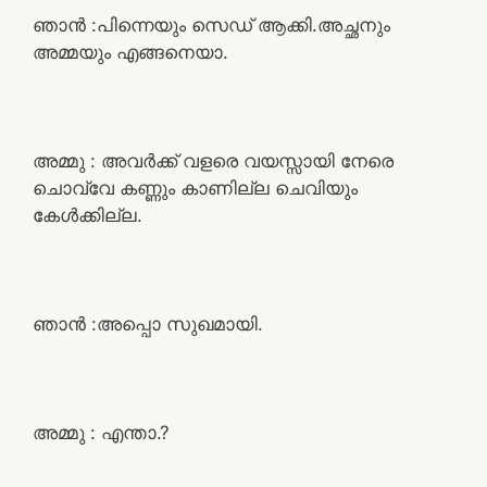
ഞാൻ :പിന്നെയും സെഡ് ആക്കി.അച്ഛനും
അമ്മയും എങ്ങനെയാ.
അമ്മു : അവർക്ക് വളരെ വയസ്സായി നേരെ
ചൊവ്വേ കണ്ണും കാണില്ല ചെവിയും
കേൾക്കില്ല.
ഞാൻ :അപ്പൊ സുഖമായി.
അമ്മു : എന്താ.?