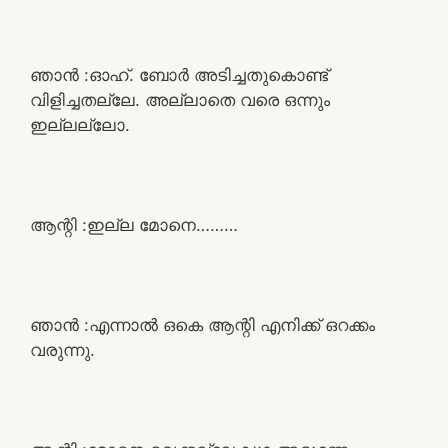
ഞാൻ :ഓഹ്. ബോർ അടിച്ചതുകൊണ്ട്
വിളിച്ചതല്ലേ. അല്ലാതെ വരെ ഒന്നും
ഇല്ലല്ലോ.
ആന്റി :ഇല്ല മോനെ………
ഞാൻ :എന്നാൽ ഒകെ ആന്റി എനിക്ക് ഒറക്കം
വരുന്നു.