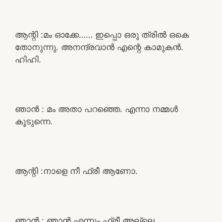
ആന്റി :മം ഓക്കേ…… ഇപ്പൊ ഒരു ത്രിൽ ഒകെ
തോനുന്നു. അനന്ദ്രവാൻ എന്റെ കാമുകൻ.
ഹിഹി.
ഞാൻ : മം അതാ പറഞ്ഞെ. എന്നാ നമ്മൾ
കൂടുന്നെ.
ആന്റി :നാളെ നീ ഫ്രീ ആണോ.
ഞാൻ : ഞാൻ എന്നും ഫ്രീ അല്ലെ.