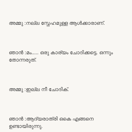
അമ്മു :നല്ല സ്നേഹമുള്ള ആൾക്കാരാണ്.
ഞാൻ :മം….. ഒരു കാര്യം ചോദിക്കട്ടെ. ഒന്നും
തോന്നരുത്.
അമ്മു :ഇല്ല നീ ചോദിക്.
ഞാൻ :ആദ്യരാത്രി ഒകെ എങ്ങനെ
ഉണ്ടായിരുന്നു.