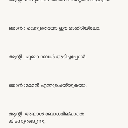
ഞാൻ : വെറുതെയോ ഈ രാത്രിയിലോ.
ആന്റി :ചുമ്മാ ബോർ അടിച്ചപ്പോൾ.
ഞാൻ :മാമൻ എന്തുചെയ്യുകയാ.
ആന്റി :അയാൾ ബോധമില്ലാതെ
കിടന്നുറങ്ങുന്നു.