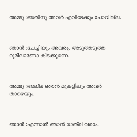
അമ്മു :അതിനു അവർ എവിടേക്കും പോവില്ല.
ഞാൻ :ചേച്ചിയും അവരും അടുത്തടുത്ത
റൂമിലാണോ കിടക്കുന്നെ.
അമ്മു :അല്ല ഞാൻ മുകളിലും അവർ
താഴെയും.
ഞാൻ :എന്നാൽ ഞാൻ രാത്രി വരാം.