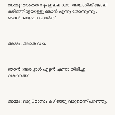
അമ്മു :അതൊന്നും ഇല്ല ഡാ. അയാൾക് ജോലി
കഴിഞ്ഞിട്ടേയുള്ളു ഞാൻ എന്നു തോന്നുന്നു .
ഞാൻ :ഓഹോ ഡാർക്ക്‌.
അമ്മു :അതെ ഡാ.
ഞാൻ :അപ്പോൾ ഏട്ടൻ എന്നാ തീരിച്ചു
വരുന്നത്.?
അമ്മു :ഒരു 6മാസം കഴിഞ്ഞു വരുമെന്ന് പറഞ്ഞു.