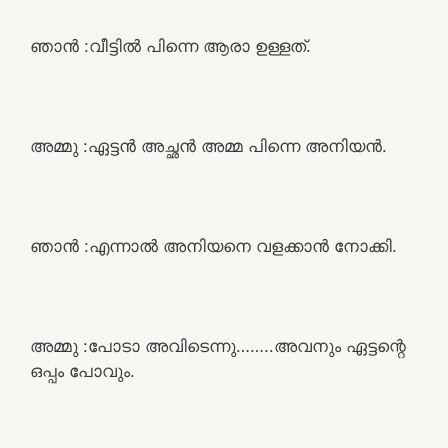
ഞാൻ :വീട്ടിൽ പിന്നെ ആരാ ഉള്ളത്.
അമ്മു :ഏട്ടൻ അച്ഛൻ അമ്മ പിന്നെ അനിയൻ.
ഞാൻ :എന്നാൽ അനിയനെ വളക്കാൻ നോക്കി.
അമ്മു :പോടാ അവിടെന്നു……..അവനും ഏട്ടന്റെ
ഒപ്പം പോവും.