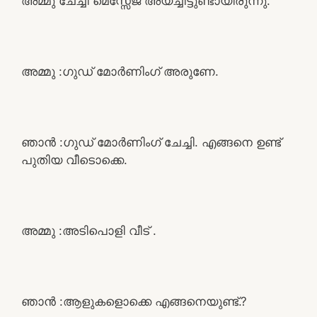
അമ്മു ചേച്ചി മെസ്സേജ് അയച്ചിട്ടുണ്ടായിരുന്നു.
അമ്മു :ഗുഡ് മോർണിംഗ് അരുണേ.
ഞാൻ :ഗുഡ് മോർണിംഗ് ചേച്ചി. എങ്ങനെ ഉണ്ട്
പുതിയ വീടൊക്കെ.
അമ്മു :അടിപൊളി വീട് .
ഞാൻ :ആളുകളൊക്കെ എങ്ങനെയുണ്ട്.?