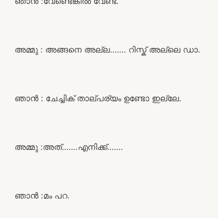
ഞാൻ :വേണ്ടെങ്കിൽ വേണ്ട.
അമ്മു : അങ്ങനെ അല്ല……. റിസ്ക് അല്ലെ ഡാ.
ഞാൻ : ചേച്ചിക് താല്പര്യം ഉണ്ടോ ഇല്ലേ.
അമ്മു :അത്…….എനിക്ക്…….
ഞാൻ :മം പറ.