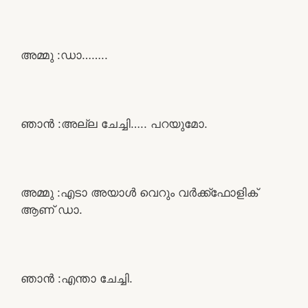
അമ്മു :ഡാ……..
ഞാൻ :അല്ല ചേച്ചി….. പറയുമോ.
അമ്മു :എടാ അയാൾ വെറും വർക്ക്ഫോളിക്
ആണ് ഡാ.
ഞാൻ :എന്താ ചേച്ചി.