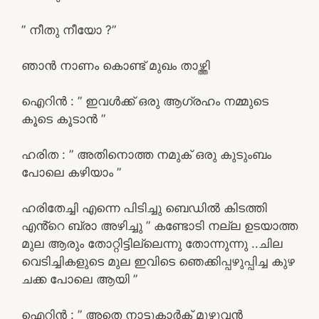
” നീതു നീയോ ?”
ഞാൻ നാണം കൊണ്ട് മുഖം താഴ്ത്തി
ഐറിൻ : ” ഇവൾക്ക് ഒരു ആഗ്രഹം നമ്മുടെ
കൂടെ കൂടാൻ ”
ഹരിത : ” അതിനൊത്ത നമുക് ഒരു കുടുംബം
പോലെ കഴിയാം ”
ഹരിതേച്ചി എന്നെ പിടിച്ചു ബെഡിൽ കിടത്തി
എൻ്റെ ബ്രാ അഴിച്ചു ” കണ്ടോടി നല്ല ഉടയാത്ത
മുല ആരും തോറ്റിട്ടില്ലെന്നു തോന്നുന്നു ..ചില
വെടിച്ചികളുടെ മുല ഇവിടെ ഞെക്കിപ്പഴുപ്പിച്ച കുഴ
ചക്ക പോലെ ആയി ”
ഐറിൻ : ” അതെ നാട്ടുകാർക് മുഴുവൻ