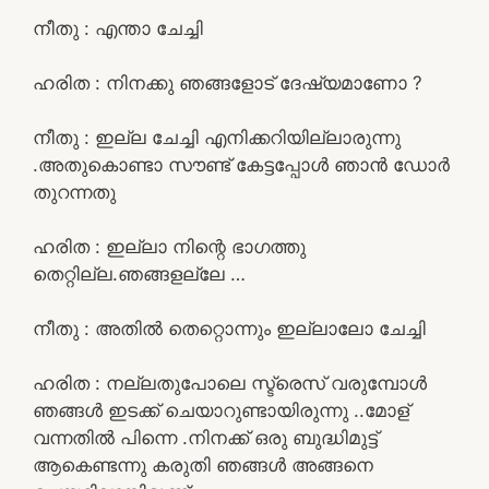
നീതു : എന്താ ചേച്ചി
ഹരിത : നിനക്കു ഞങ്ങളോട് ദേഷ്യമാണോ ?
നീതു : ഇല്ല ചേച്ചി എനിക്കറിയില്ലാരുന്നു
.അതുകൊണ്ടാ സൗണ്ട് കേട്ടപ്പോൾ ഞാൻ ഡോർ
തുറന്നതു
ഹരിത : ഇല്ലാ നിന്റെ ഭാഗത്തു
തെറ്റില്ല.ഞങ്ങളല്ലേ …
നീതു : അതിൽ തെറ്റൊന്നും ഇല്ലാലോ ചേച്ചി
ഹരിത : നല്ലതുപോലെ സ്ട്രെസ് വരുമ്പോൾ
ഞങ്ങൾ ഇടക്ക് ചെയാറുണ്ടായിരുന്നു ..മോള്
വന്നതിൽ പിന്നെ .നിനക്ക് ഒരു ബുദ്ധിമുട്ട്
ആകെണ്ടന്നു കരുതി ഞങ്ങൾ അങ്ങനെ