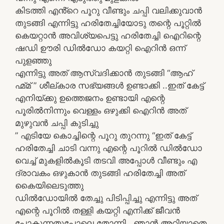
കിടത്തി എൻ്റെ പൂറു വീണ്ടും ചപ്പി വലിക്കുവാൻ
തുടങ്ങി എന്നിട്ടു ഹരിതേച്ചിയോടു തന്റെ പൂറ്റിൽ
കെയറ്റാൻ അവിശ്യപെട്ടു ഹരിതേച്ചി ഐറിന്റെ
ഷഡി ഊരി ഡിൽഡോ കയറ്റി ഐറിൻ ഒന്ന്
പുളഞ്ഞു
എന്നിട്ടു അത് ആസ്വദിക്കാൻ തുടങ്ങി “ആഹ്
ഹ്മ്മ് ” ശീല്കാര സഭ്യങ്ങൾ ഉണ്ടാക്കി ..ഇത് കേട്ട്
എനിയ്ക്കു ഉത്തെജനം ഉണ്ടായി എന്റെ
പൂരിൽനിന്നും വെള്ളം ഒഴുക്കി ഐറിൻ അത്
മുഴുവൻ ചപ്പി കുടിച്ചു
” എടിയേ കൊച്ചിന്റെ പൂറു തുറന്നു “ഇത് കേട്ട്
ഹരിതേച്ചി ചാടി വന്നു എന്റെ പൂറിൽ ഡിൽഡോ
വെച്ച് മുകളിൽകൂടി തടവി അപ്പോൾ വീണ്ടും എ
ദ്രാവകം ഒഴുകാൻ തുടങ്ങി ഹരിതേച്ചി അത്
കൈയിലെടുത്തു
ഡിൽഡോയിൽ തേച്ചു പിടിപ്പിച്ചു എന്നിട്ടു അത്
എന്റെ പൂറിൽ തള്ളി കയറ്റി എനിക്ക് ജീവൻ
പോകുന്നതുപോലെ തോന്നി ..ഞാൻ അറിയാതെ