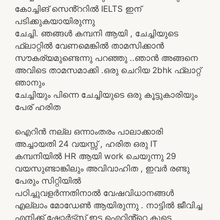
കോച്ചിങ് സെൻ്ററിൽ IELTS ഇന്
പടിക്കുകയായിരുന്നു
ചേച്ചി. ഞങ്ങൾ കമ്പനി ആയി , ചേച്ചിയുടെ
ഫ്ലാറ്റിൽ വേണമെങ്കിൽ താമസിക്കാൻ
സൗകര്യമുണ്ടെന്നു പറഞ്ഞു ..ഞാൻ അങ്ങനെ
അവിടെ താമസമാക്കി .ഒരു ചെറിയ 2bhk ഫ്ലാറ്റ്
ഞാനും
ചേച്ചിയും പിന്നെ ചേച്ചിയുടെ ഒരു കൂട്ടുകാരിയും
പേര് ഹരിത
ഐറിൻ നല്ല ഒന്നാംതരം പാലാക്കാരി
അച്ചായതി 24 വയസ്സ് , ഹരിത ഒരു IT
കമ്പനിയിൽ HR ആയി work ചെയുന്നു 29
വയസുണ്ടാങ്കിലും അവിവാഹിത , ഇവർ രണ്ടു
പേരും സിറ്റിയിൽ
പഠിച്ചുവളർന്നതിനാൽ വേഷവിധാനങ്ങൾ
എല്ലാം മോഡേൺ ആയിരുന്നു . നാട്ടിൽ ജീവിച്ച
എനിക്ക് ഷോർട്സ് ഇട്ട ഐറിൻ്റെ കൂടെ