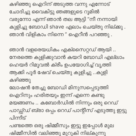
കഴിഞ്ഞു ഐറിന് അടുത്ത വന്നു എന്നോട്
ചോദിച്ചു വൈകിട്ടു ഞങ്ങളുടെ റൂമിൽ
വരുന്നോ എന്ന് ഞാൻ തല ആട്ടി “നീ നന്നായി
കുളിച്ചു ബോഡി shave എലാം ചെയ്തു നില്ക്കു .
ഞാൻ വിളികാം നിന്നെ ” ഐറീൻ പറഞ്ഞു .
ഞാൻ വളരെയധികം എക്സൈറ്റഡ് ആയി ..
നേരത്തെ കുളിക്കുവാൻ കയറി ബോഡി എല്ലാം
ഹെയർ റിമൂവൽ ക്രീം ഉപയോഗിച്ച് വൃത്തി
ആക്കി പൂർ ഷേവ് ചെയ്തു കുളിച്ചു ..കുളി
കഴിഞ്ഞു
ലോഷൻ തേച്ചു ബോഡി മിനുസപ്പെടുത്തി
ഐറിനും ഹരിതയും ഇന്ന് എന്നെ കണ്ടു
മയങ്ങണം .. കബോർഡിൽ നിന്നും ഒരു റെഡ്
പാഡ്ഡ്ഡ് ബ്രാ ഒപ്പം റെഡ് പാന്റീസ് എടുത്തു ഇട്ടു
പിന്നീട്
പണ്ടത്തെ ഒരു ഷിമ്മീസും ഇട്ടു ഇപ്പോൾ മുല
ഷിമ്മീസിൽ വലിഞ്ഞു മുറുകി നില്കുന്നു