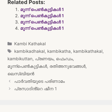
Related Posts:
മൂന്ന് പെൺകുട്ടികൾ 1
മൂന്ന് പെൺകുട്ടികൾ 1
മൂന്ന് പെൺകുട്ടികൾ 1
മൂന്ന് പെൺകുട്ടികൾ 1
Categories
Kambi Kathakal
Tags
kambikadhakal
,
kambikatha
,
kambikathakal
,
kambikuttan
,
പ്രണയം
,
ഫെംഡം
,
മൂന്ന്പെൺകുട്ടികൾ
,
രതിഅനുഭവങ്ങൾ
,
ലെസ്ബിയൻ
Post
പാർവതിയുടെ പരിണാമം
navigation
പ്രസാദിൻ്റെ ഷീന 1