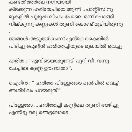
കണ്ടത് അർത്ഥ നഗ്നയായി
കിടക്കുന്ന ഹരിതേചിയെ ആണ് ..പാന്റീസിനു
മുകളിൽ പുരുഷ ലിംഗം പോലെ ഒന്ന് പൊങ്ങി
നില്കുന്നു കണ്ണുകൾ തുണി കൊണ്ട് മൂടിയിരുന്നു
.
ഞങ്ങൾ അടുത്ത് ചെന്ന് എൻ്റെ കൈയിൽ
പിടിച്ചു ഐറിൻ ഹരിതേച്ചിയുടെ മുലയിൽ വെച്ചു
ഹരിത : ” എവിടെയാരുനേടി പൂറി നീ .വന്നു
ചേച്ചിടെ കുണ്ണ ഊംബിതാ “.
ഐറിൻ : ” ഹരിതേ പിള്ളേരുടെ മുൻപിൽ വെച്ച്
അശ്ലീലം പറയരുത് ”
പിള്ളേരോ …ഹരിതേച്ചി കണ്ണിലെ തുണി അഴിച്ചു
എന്നിട്ടു ഒരു ഞെട്ടലോടെ