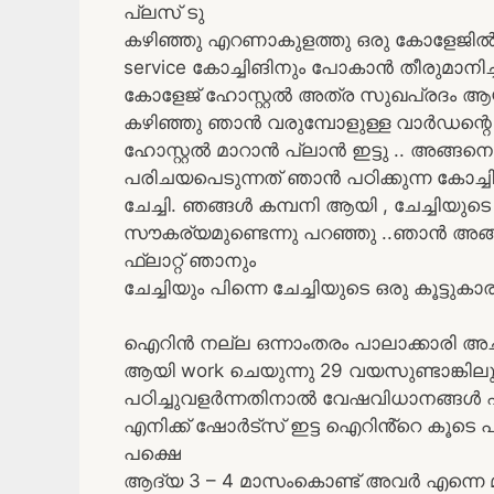
പ്ലസ് ടു
കഴിഞ്ഞു എറണാകുളത്തു ഒരു കോളേജിൽ അഡ
service കോച്ചിങിനും പോകാൻ തീരുമാനിച്ച
കോളേജ് ഹോസ്റ്റൽ അത്ര സുഖപ്രദം ആയിര
കഴിഞ്ഞു ഞാൻ വരുമ്പോളുള്ള വാർഡന്റെ
ഹോസ്റ്റൽ മാറാൻ പ്ലാൻ ഇട്ടു .. അങ്ങ
പരിചയപെടുന്നത് ഞാൻ പഠിക്കുന്ന കോച്ച
ചേച്ചി. ഞങ്ങൾ കമ്പനി ആയി , ചേച്ചിയുട
സൗകര്യമുണ്ടെന്നു പറഞ്ഞു ..ഞാൻ അങ്
ഫ്ലാറ്റ് ഞാനും
ചേച്ചിയും പിന്നെ ചേച്ചിയുടെ ഒരു കൂട്ടുക
ഐറിൻ നല്ല ഒന്നാംതരം പാലാക്കാരി അച്ച
ആയി work ചെയുന്നു 29 വയസുണ്ടാങ്കിലു
പഠിച്ചുവളർന്നതിനാൽ വേഷവിധാനങ്ങൾ എല
എനിക്ക് ഷോർട്സ് ഇട്ട ഐറിൻ്റെ കൂടെ 
പക്ഷെ
ആദ്യ 3 – 4 മാസംകൊണ്ട് അവർ എന്നെ മാറ്റ