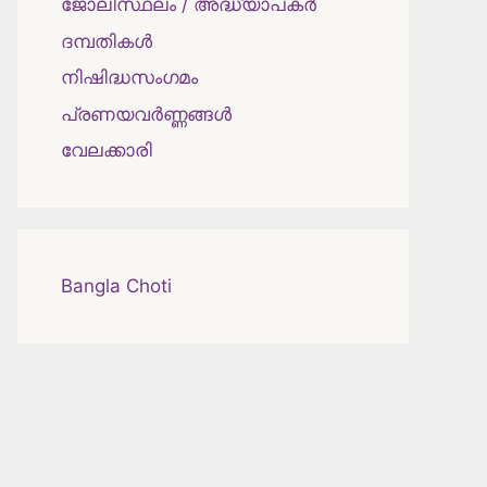
ജോലിസ്ഥലം / അദ്ധ്യാപകർ
ദമ്പതികള്‍
നിഷിദ്ധസംഗമം
പ്രണയവർണ്ണങ്ങൾ
വേലക്കാരി
Bangla Choti