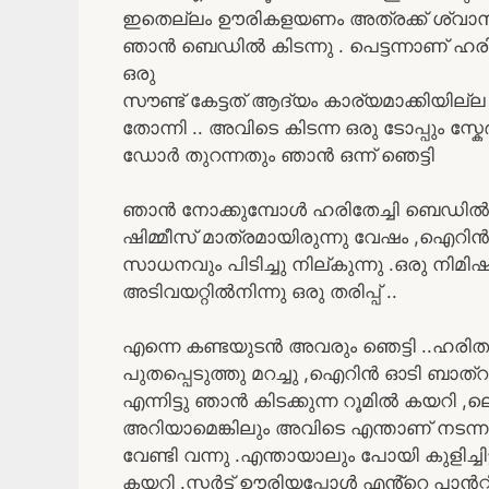
ഇതെല്ലം ഊരികളയണം അത്രക്ക് ശ്വാസംമുട
ഞാൻ ബെഡിൽ കിടന്നു . പെട്ടന്നാണ് ഹരിത
ഒരു
സൗണ്ട് കേട്ടത് ആദ്യം കാര്യമാക്കിയ
തോന്നി .. അവിടെ കിടന്ന ഒരു ടോപ്പും സ്കേ
ഡോർ തുറന്നതും ഞാൻ ഒന്ന് ഞെട്ടി
ഞാൻ നോക്കുമ്പോൾ ഹരിതേച്ചി ബെഡിൽ കാ
ഷിമ്മീസ് മാത്രമായിരുന്നു വേഷം ,ഐറിൻ
സാധനവും പിടിച്ചു നില്കുന്നു .ഒരു നിമ
അടിവയറ്റിൽനിന്നു ഒരു തരിപ്പ് ..
എന്നെ കണ്ടയുടൻ അവരും ഞെട്ടി ..ഹരിത പ
പുതപ്പെടുത്തു മറച്ചു ,ഐറിൻ ഓടി ബാത്‌റ
എന്നിട്ടു ഞാൻ കിടക്കുന്ന റൂമിൽ കയറി ,
അറിയാമെങ്കിലും അവിടെ എന്താണ് നടന്നത
വേണ്ടി വന്നു .എന്തായാലും പോയി കുളിച്ചി
കയറി .സ്കർട്ട് ഊരിയപ്പോൾ എൻ്റെ പാൻറ്