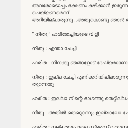
അവരോടൊപ്പം ഭക്ഷണം കഴിക്കാൻ ഇരുന്ന
ചെയ്യണമെന്ന്
അറിയില്ലാരുന്നു ..അതുകൊണ്ടു ഞാൻ തല താ
” നീതു ” ഹരിതേച്ചിയുടെ വിളി
നീതു : എന്താ ചേച്ചി
ഹരിത : നിനക്കു ഞങ്ങളോട് ദേഷ്യമാണ
നീതു : ഇല്ല ചേച്ചി എനിക്കറിയില്ലാരു
തുറന്നതു
ഹരിത : ഇല്ലാ നിന്റെ ഭാഗത്തു തെറ്റില്
നീതു : അതിൽ തെറ്റൊന്നും ഇല്ലാലോ ചേച
ഹരിത : നല്ലതുപോലെ സ്ട്രെസ് വരുമ്പോ