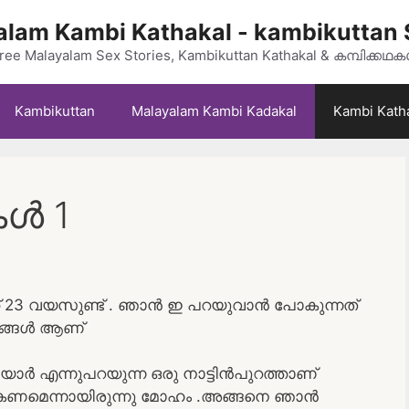
lam Kambi Kathakal - kambikuttan 
ree Malayalam Sex Stories, Kambikuttan Kathakal & കമ്പിക്കഥ
Kambikuttan
Malayalam Kambi Kadakal
Kambi Kath
കൾ 1
ക് 23 വയസുണ്ട് . ഞാൻ ഇ പറയുവാൻ പോകുന്നത്
ഭവങ്ങൾ ആണ്
ടയാർ എന്നുപറയുന്ന ഒരു നാട്ടിൻപുറത്താണ്
 ആകണമെന്നായിരുന്നു മോഹം .അങ്ങനെ ഞാൻ