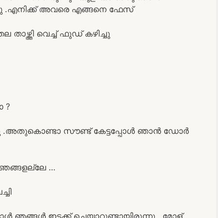
ു .എനിക്ക് അവരെ എങ്ങനെ ഫേസ്
ഴ്ത്തി വെച്ച് ഫുഡ് കഴിച്ചു
ോ ?
ന്നു .അതുകൊണ്ടാ സൗണ്ട് കേട്ടപ്പോൾ ഞാൻ ഡോർ
ല.ഞങ്ങളല്ലേ …
്ചി
ൾ ഞങ്ങൾ ഇടക്ക് ചെയാറുണ്ടായിരുന്നു ..മോള്