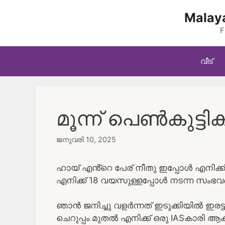
Skip
Malaya
to
content
F
വീട്
മൂന്ന് പെൺകുട്ടി
ജനുവരി 10, 2025
ഹായ് എൻ്റെ പേര് നീതു ഇപ്പോൾ എനിക്
എനിക്ക് 18 വയസുള്ളപ്പോൾ നടന്ന സം
ഞാൻ ജനിച്ചു വളർന്നത് ഇടുക്കിയിൽ ഇരട്
ചെറുപ്പം മുതൽ എനിക്ക് ഒരു IASകാരി