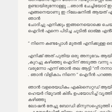
ഉണ്ടായിരുന്നോള്ളൂ …ഞാൻ ചേച്ചിയോട് ഇ
എങ്ങനെയാണു ഇ റിലേഷനിൽ ആയത് എന്ന്
ഞാൻ
ചോദിച്ചു എനിക്കും ഇങ്ങനെയൊക്കെ ചെയ്
ഐറിൻ എന്നെ പിടിച്ച ചൂടിൽ ഓര്മ്മ എൻ്റെ 
” നിന്നെ കണ്ടപ്പോൾ മുതൽ എനിക്കുള്ള ഒ
എനിക്ക് അത് പുതിയ ഒരു അനുഭവം ആയിര
,കുറച്ചു കഴിഞ്ഞു ഐറിന് അടുത്ത വന്നു 
വരുന്നോ എന്ന് ഞാൻ തല ആട്ടി “നീ നന്നാ
. ഞാൻ വിളികാം നിന്നെ ” ഐറീൻ പറഞ്ഞു
ഞാൻ വളരെയധികം എക്സൈറ്റഡ് ആയി ..
ഹെയർ റിമൂവൽ ക്രീം ഉപയോഗിച്ച് വൃത്തി 
കഴിഞ്ഞു
ലോഷൻ തേച്ചു ബോഡി മിനുസപ്പെടുത്തി 