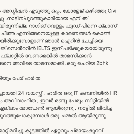
്മിഷൻ എടുത്തു ഒപ്പം കോളേജ് കഴിഞ്ഞു Civil
ു .നാട്ടിന്പുറത്തുകാരിയായ എനിക്ക്
ുന്നില്ല റാഗിങ് വെള്ളം ഫുഡ് പിന്നെ ക്ലാസ്
 ചീത്ത എന്നിങ്ങനെയുള്ള കാരണങ്ങൾ കൊണ്ട്
നെയിരിക്കുമ്പോളാണ് ഞാൻ ഐറിൻ ചേച്ചിയെ
ിങ് സെൻ്ററിൽ IELTS ഇന് പടിക്കുകയായിരുന്നു
െ ഫ്ലാറ്റിൽ വേണമെങ്കിൽ താമസിക്കാൻ
ങനെ അവിടെ താമസമാക്കി .ഒരു ചെറിയ 2bhk
ാരിയും പേര് ഹരിത
ായതി 24 വയസ്സ് , ഹരിത ഒരു IT കമ്പനിയിൽ HR
ം അവിവാഹിത , ഇവർ രണ്ടു പേരും സിറ്റിയിൽ
്ലാം മോഡേൺ ആയിരുന്നു . നാട്ടിൽ ജീവിച്ച
പുറത്തുപോകുമ്പോൾ ഒരു ചമ്മൽ ആയിരുന്നു
ിമറിച്ചു.കൂട്ടത്തിൽ ഏറ്റവും പ്രായംകുറവ്