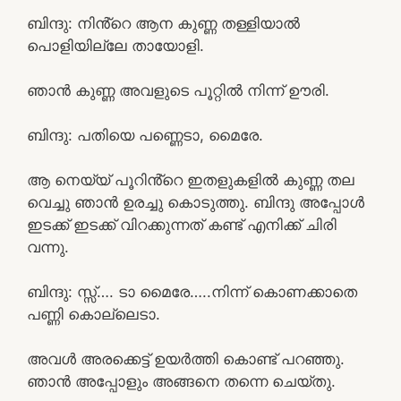
ബിന്ദു: നിൻ്റെ ആന കുണ്ണ തള്ളിയാൽ
പൊളിയില്ലേ തായോളി.
ഞാൻ കുണ്ണ അവളുടെ പൂറ്റിൽ നിന്ന് ഊരി.
ബിന്ദു: പതിയെ പണ്ണെടാ, മൈരേ.
ആ നെയ്യ് പൂറിൻ്റെ ഇതളുകളിൽ കുണ്ണ തല
വെച്ചു ഞാൻ ഉരച്ചു കൊടുത്തു. ബിന്ദു അപ്പോൾ
ഇടക്ക് ഇടക്ക് വിറക്കുന്നത് കണ്ട് എനിക്ക് ചിരി
വന്നു.
ബിന്ദു: സ്സ്‌…. ടാ മൈരേ…..നിന്ന് കൊണക്കാതെ
പണ്ണി കൊല്ലെടാ.
അവൾ അരക്കെട്ട് ഉയർത്തി കൊണ്ട് പറഞ്ഞു.
ഞാൻ അപ്പോളും അങ്ങനെ തന്നെ ചെയ്തു.