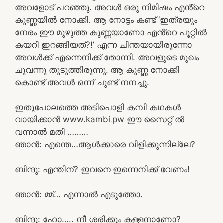
അവളോട് പറഞ്ഞു. അവൾ ഒരു നിമിഷം എൻ്റെ
കുണ്ണയിൽ നോക്കി. ആ നോട്ടം കണ്ട് ‘ഇത്രയും
നേരം ഈ മുഴുത്ത കുണ്ണയാണോ എൻ്റെ പൂറ്റിൽ
കയറി ഇറങ്ങിയത്?!’ എന്ന ചിന്തയായിരുന്നോ
അവൾക്ക് എന്നെനിക്ക് തോന്നി. അവളുടെ മുഖം
ചുവന്നു തുടുത്തിരുന്നു. ആ കുണ്ണ നോക്കി
കൊണ്ട് അവൾ ഒന്ന് ചുണ്ട് നനച്ചു.
ഇതുപോലത്തെ അടിപൊളി കമ്പി കഥകൾ
വായിക്കാൻ www.kambi.pw ഈ സൈറ്റ് ൽ
വന്നാൽ മതി ………
ഞാൻ: എന്തെ…ആൾക്കാരെ വിളിക്കുന്നില്ലേ?
ബിന്ദു: എന്തിന്? ഇവനെ ഇന്നെനിക്ക് വേണം!
ഞാൻ: മ്മ്… എന്നാൽ എടുത്തോ.
ബിന്ദു: ഹോ….. നീ ശരിക്കും കള്ളനാണോ?