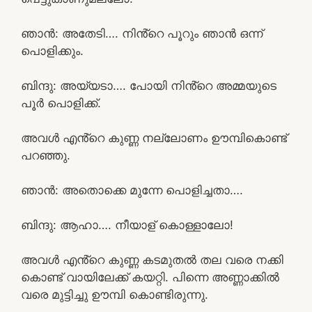
ഞാൻ: അതേടി…. നിൻ്റെ പൂറും ഞാൻ ഒന്ന്
പൊളിക്കും.
ബിന്ദു: അയ്യടാ…. പോയി നിൻ്റെ അമ്മയുടെ
പൂർ പൊളിക്ക്.
അവൾ എൻ്റെ കുണ്ണ നല്ലോണം ഊമ്പികൊണ്ട്
പറഞ്ഞു.
ഞാൻ: അതൊക്കെ മുന്നേ പൊളിച്ചതാ….
ബിന്ദു: ആഹാ…. നീയാള് കൊള്ളാലോ!
അവൾ എൻ്റെ കുണ്ണ കടമുതൽ തല വരെ നക്കി
കൊണ്ട് വായിലേക്ക് കയറ്റി. പിന്നെ അണ്ണാക്കിൽ
വരെ മുട്ടിച്ചു ഊമ്പി കൊണ്ടിരുന്നു.