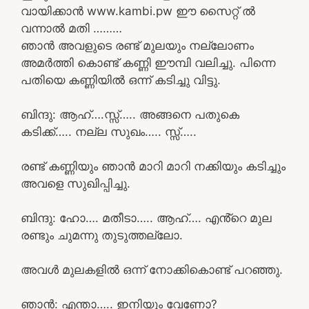
വായിക്കാൻ www.kambi.pw ഈ സൈറ്റ് ൽ
വന്നാൽ മതി ………
ഞാൻ അവളുടെ രണ്ട് മുലയും നല്ലോണം
അമർത്തി കൊണ്ട് കണ്ണി ഈമ്പി വലിച്ചു. പിന്നെ
പതിയെ കണ്ണിയിൽ ഒന്ന് കടിച്ചു വിട്ടു.
ബിന്ദു: ആഹ്….സ്സ്‌….. അങ്ങനെ പതുകെ
കടിക്ക്….. നല്ല സുഖം….. സ്സ്‌…..
രണ്ട് കണ്ണിയും ഞാൻ മാറി മാറി നക്കിയും കടിച്ചും
അവളെ സുഖിപ്പിച്ചു.
ബിന്ദു: ഹോ…. മതീടാ….. ആഹ്…. എൻ്റെ മുല
രണ്ടും ചുമന്നു തുടുത്തല്ലോ.
അവൾ മുലകളിൽ ഒന്ന് നോക്കികൊണ്ട് പറഞ്ഞു.
ഞാൻ: എന്താ….. ഇനിയും വേണോ?