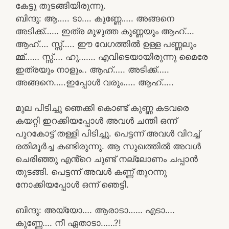
കേട്ടു തുടങ്ങിയിരുന്നു.
ബിന്ദു: ആ….. ടാ…. കുണ്ണേ….. അങ്ങനെ
അടിക്ക്…… ഇത്ര മുഴുത്ത കുണ്ണയും ആഹ്….
ആഹ്…. സ്സ്‌….. ഈ വേഗത്തിൽ ഉള്ള പണ്ണലും
മ്മ്…… സ്സ്…. ഹൂ……. എവിടെയായിരുന്നു മൈരേ
ഇത്രയും നാളും.. ആഹ്….. അടിക്ക്…..
അങ്ങനെ…..ഇപ്പോൾ വരും….. ആഹ്…..
മുല പിടിച്ചു ഞെക്കി കൊണ്ട് കുണ്ണ കടവരെ
കയറ്റി ഇറക്കിയപ്പോൾ അവൾ ചന്തി ഒന്ന്
പുറകോട്ട് തള്ളി പിടിച്ചു. പെട്ടന്ന് അവൾ വിറച്ച്
രതിമൂർച്ച കണ്ടിരുന്നു. ആ സുഖത്തിൽ അവൾ
ചെരിഞ്ഞു എൻ്റെ ചുണ്ട് നല്ലോണം ചപ്പാൻ
തുടങ്ങി. പെട്ടന്ന് അവൾ കണ്ണ് തുറന്നു
നോക്കിയപ്പോൾ ഒന്ന് ഞെട്ടി.
ബിന്ദു: അയ്യോ…. ആരാടാ…… എടാ….
കുണ്ണേ…. നീ ഏതാടാ……?!