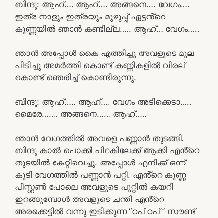
ബിന്ദു: ആഹ്…. ആഹ്…. അങ്ങനെ…. വേഗം….
ഇത്ര നാളും ഇത്രയും മുഴുപ്പ് ഏട്ടൻ്റെ
കുണ്ണയിൽ ഞാൻ കണ്ടില്ല….. ആഹ്… വേഗം…..
ഞാൻ അപ്പോൾ കൈ എത്തിച്ചു അവളുടെ മുല
പിടിച്ചു അമർത്തി കൊണ്ട് കണ്ണികളിൽ വിരല്
കൊണ്ട് ഞെരിച്ച് കൊണ്ടിരുന്നു.
ബിന്ദു: ആഹ്….. ആഹ്…. വേഗം അടിക്കെടാ…..
മൈരേ……. അങ്ങനെ…… ആഹ്…..
ഞാൻ വേഗത്തിൽ അവളെ പണ്ണാൻ തുടങ്ങി.
ബിന്ദു കാൽ പൊക്കി പിറകിലേക്ക് ആക്കി എൻ്റെ
തുടയിൽ കേറ്റിവെച്ചു. അപ്പോൾ എനിക്ക് ഒന്ന്
കൂടി വേഗത്തിൽ പണ്ണാൻ പറ്റി. എൻ്റെ കുണ്ണ
പിസ്റ്റൺ പോലെ അവളുടെ പൂറ്റിൽ കയറി
ഇറങ്ങുമ്പോൾ അവളുടെ ചന്തി എൻ്റെ
അരക്കെട്ടിൽ വന്നു ഇടിക്കുന്ന “ഠപ് ഠപ് ” സൗണ്ട്