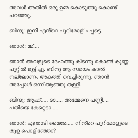
അവൾ അതിൽ ഒരു ഉമ്മ കൊടുത്തു കൊണ്ട്
പറഞ്ഞു.
ബിന്ദു: ഇനി എൻ്റെ പൂറിമോള് ചപ്പട്ടെ.
ഞാൻ: മ്മ്….
ഞാൻ അവളുടെ ദേഹത്തു കിടന്നു കൊണ്ട് കുണ്ണ
പൂറ്റിൽ മുട്ടിച്ചു. ബിന്ദു ആ സമയം കാൽ
നല്ലോണം അകത്തി വെച്ചിരുന്നു. ഞാൻ
അപ്പോൾ ഒന്ന് ആഞ്ഞു തള്ളി.
ബിന്ദു: ആഹ്….. ടാ….. അമ്മേനെ പണ്ണി….
പതിയെ കേറ്റെടാ…..
ഞാൻ: എന്താടി മൈരേ….. നിൻ്റെ പൂറിമോളുടെ
തുള പൊളിഞ്ഞോ?