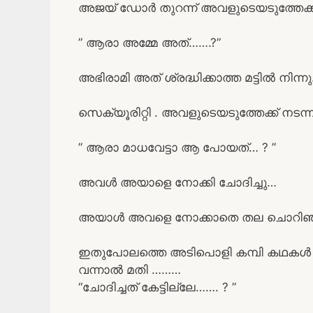
അജയ് ഡോർ തുറന്ന് അവളുടെയടുത്തേക്ക്
” ആരാ അമ്മേ അത്…….?”
അഭിരാമി അത് ശ്രദ്ധിക്കാത്ത മട്ടിൽ നിന്നു.
സെക്യൂരിറ്റി . അവളുടെയടുത്തേക്ക് നടന്
” ആരാ മാധവേട്ടാ ആ പോയത്… ? ”
അവൾ അയാളെ നോക്കി ചോദിച്ചു…
അയാൾ അവളെ നോക്കാതെ തല ചൊറിഞ്ഞു
ഇതുപോലത്തെ അടിപൊളി കമ്പി കഥകൾ വ
വന്നാൽ മതി ………
“ചോദിച്ചത് കേട്ടില്ലേ……. ? ”