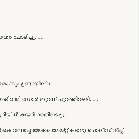
 അവൻ ചോദിച്ചു……
ൊന്നും ഉണ്ടായില്ല..
അഭിരാമി ഡോർ തുറന്ന് പുറത്തിറങ്ങി……
ിയിൽ കയറി വാതിലടച്ചു..
ന്നപ്പോഴേക്കും ഗേയ്റ്റ് കടന്നു പൊലീസ് ജീപ്പ്