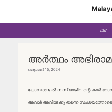
Skip
Malaya
to
content
F
വീട്
അർത്ഥം അഭിരാമം
ഒക്ടോബർ 15, 2024
കോമ്പൗണ്ടിൽ നിന്ന് രാജീവിന്റെ കാർ റോഡ
അവൾ അവിടേക്കു തന്നെ സംശയത്തോടെ ന