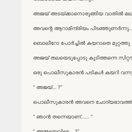
അജയ് അടയ്ക്കാനൊരുങ്ങിയ വാതിൽ മലർക്
അവന്റെ ആറാമിന്ദ്രിയം പിടഞ്ഞുണർന്നു
ബൊലീറോ പോർച്ചിൽ കയറാതെ മുറ്റത്തു വ
അജയ് തലയെടുപ്പോടു കൂടിത്തന്നെ സിറ്റൗട്
ഒരു പൊലീസുകാരൻ പടികൾ കയറി വന്ന
” അജയ്… ?”
പൊലീസുകാരൻ അവനെ ചോദ്യഭാവത്തി
” ഞാൻ തന്നെയാണ്…… ”
” അമ്മയെവിടെ… ?”