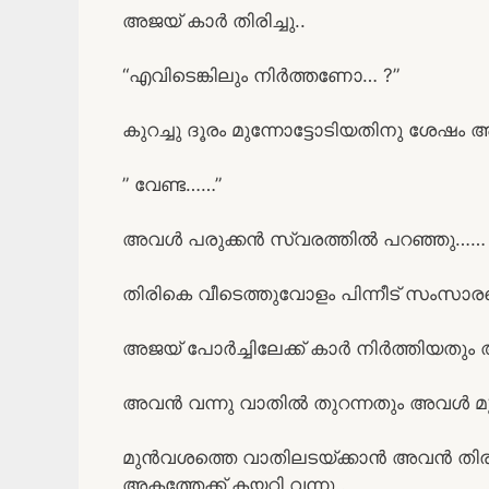
അജയ് കാർ തിരിച്ചു..
“എവിടെങ്കിലും നിർത്തണോ… ?”
കുറച്ചു ദൂരം മുന്നോട്ടോടിയതിനു ശേഷം
” വേണ്ട……”
അവൾ പരുക്കൻ സ്വരത്തിൽ പറഞ്ഞു……
തിരികെ വീടെത്തുവോളം പിന്നീട് സംസാരമ
അജയ് പോർച്ചിലേക്ക് കാർ നിർത്തിയതും 
അവൻ വന്നു വാതിൽ തുറന്നതും അവൾ മുറ
മുൻവശത്തെ വാതിലടയ്ക്കാൻ അവൻ തിരികെ വ
അകത്തേക്ക് കയറി വന്നു..