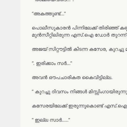
“അകത്തുണ്ട്…”
പൊലീസുകാരൻ പിന്നിലേക്ക് തിരിഞ്ഞ് 
മുൻസീറ്റിലിരുന്ന എസ്.ഐ ഡോർ തുറന്ന് പ
അജയ് സിറ്റൗട്ടിൽ കിടന്ന കസേര, കുറച്ചു മുന്
“. ഇരിക്കാം സർ…”
അവൻ ഔപചാരികത കൈവിട്ടില്ല.
” കുറച്ചു ദിവസം നിങ്ങൾ മിസ്സിംഗായിരുന്
കസേരയിലേക്ക് ഇരുന്നുകൊണ്ട് എസ്.ഐ 
” ഇല്ല സാർ…..”