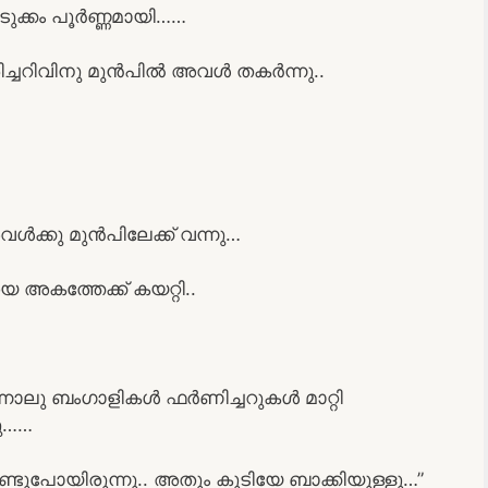
ടുക്കം പൂർണ്ണമായി……
രിച്ചറിവിനു മുൻപിൽ അവൾ തകർന്നു..
ൾക്കു മുൻപിലേക്ക് വന്നു…
അകത്തേക്ക് കയറ്റി..
ന്നാലു ബംഗാളികൾ ഫർണിച്ചറുകൾ മാറ്റി
ടു……
ടുപോയിരുന്നു.. അതും കൂടിയേ ബാക്കിയുള്ളൂ…”