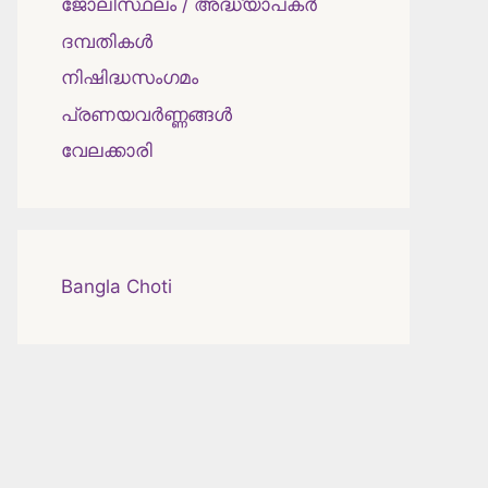
ജോലിസ്ഥലം / അദ്ധ്യാപകർ
ദമ്പതികള്‍
നിഷിദ്ധസംഗമം
പ്രണയവർണ്ണങ്ങൾ
വേലക്കാരി
Bangla Choti