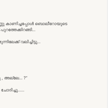
കണ്ണു കാണിച്ചപ്പോൾ ബൊലീറോയുടെ
ുറത്തേക്കിറങ്ങി…
നിലേക്ക് വലിച്ചിട്ടു…
നു , അല്ലേ… ?”
ചോദിച്ചു……