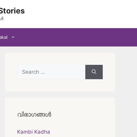
Stories
കൾ
akal
Search
for:
വിഭാഗങ്ങൾ
Kambi Kadha