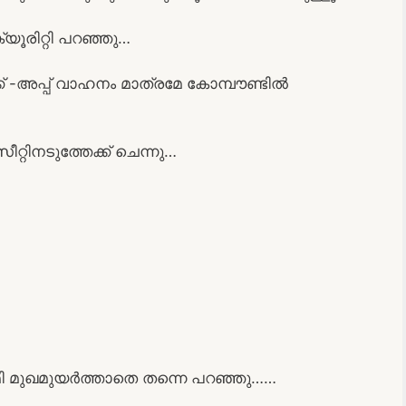
യൂരിറ്റി പറഞ്ഞു…
്ക് -അപ്പ് വാഹനം മാത്രമേ കോമ്പൗണ്ടിൽ
റ്റിനടുത്തേക്ക് ചെന്നു…
ാമി മുഖമുയർത്താതെ തന്നെ പറഞ്ഞു……