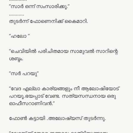
“സാർ ഒന്ന് സംസാരിക്കൂ.”
………..
തുടർന്ന് ഫോണെനിക്ക് കൈമാറി.
“ഹലോ ”
“ചെവിയിൽ പരിചിതമായ സാമുവൽ സാറിന്റെ
ശബ്ദം.
“സർ പറയു”
“വേദ എല്ലാ കാര്യങ്ങളും നീ ആലോഷിയോട്
പറയൂ.ഭയപ്പാട് വേണ്ട. സത്യസന്ധനായ ഒരു
ഓഫീസറാണിവൻ.”
ഫോൺ കട്ടായി .അലോഷ്യസ് തുടർന്നു.