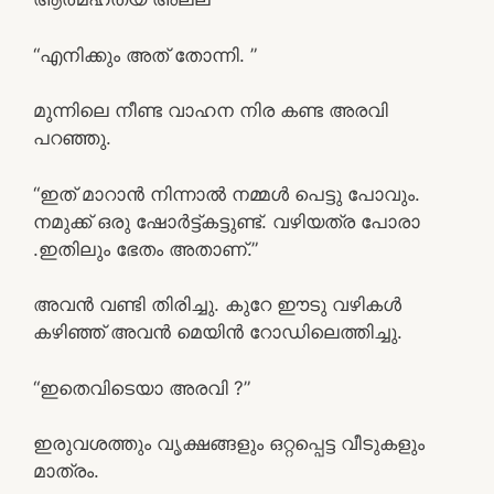
“എനിക്കും അത് തോന്നി. ”
മുന്നിലെ നീണ്ട വാഹന നിര കണ്ട അരവി
പറഞ്ഞു.
“ഇത് മാറാൻ നിന്നാൽ നമ്മൾ പെട്ടു പോവും.
നമുക്ക് ഒരു ഷോർട്ട്കട്ടുണ്ട്. വഴിയത്ര പോരാ
.ഇതിലും ഭേതം അതാണ്.”
അവൻ വണ്ടി തിരിച്ചു. കുറേ ഈടു വഴികൾ
കഴിഞ്ഞ് അവൻ മെയിൻ റോഡിലെത്തിച്ചു.
“ഇതെവിടെയാ അരവി ?”
ഇരുവശത്തും വൃക്ഷങ്ങളും ഒറ്റപ്പെട്ട വീടുകളും
മാത്രം.