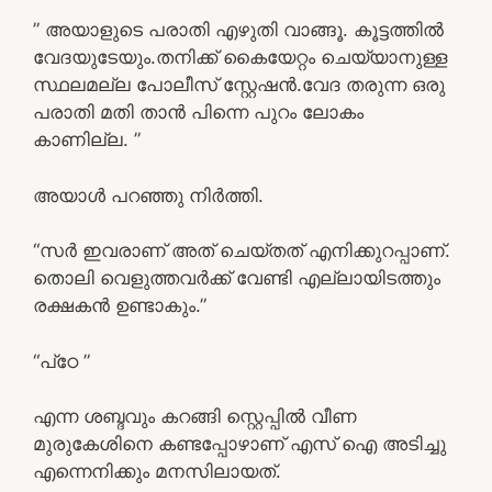
” അയാളുടെ പരാതി എഴുതി വാങ്ങൂ. കൂട്ടത്തിൽ
വേദയുടേയും.തനിക്ക് കൈയേറ്റം ചെയ്യാനുള്ള
സ്ഥലമല്ല പോലീസ് സ്റ്റേഷൻ.വേദ തരുന്ന ഒരു
പരാതി മതി താൻ പിന്നെ പുറം ലോകം
കാണില്ല. ”
അയാൾ പറഞ്ഞു നിർത്തി.
“സർ ഇവരാണ് അത് ചെയ്തത് എനിക്കുറപ്പാണ്.
തൊലി വെളുത്തവർക്ക് വേണ്ടി എല്ലായിടത്തും
രക്ഷകൻ ഉണ്ടാകും.”
“പ്‌ഠേ ”
എന്ന ശബ്ദവും കറങ്ങി സ്റ്റെപ്പിൽ വീണ
മുരുകേശിനെ കണ്ടപ്പോഴാണ് എസ് ഐ അടിച്ചു
എന്നെനിക്കും മനസിലായത്.