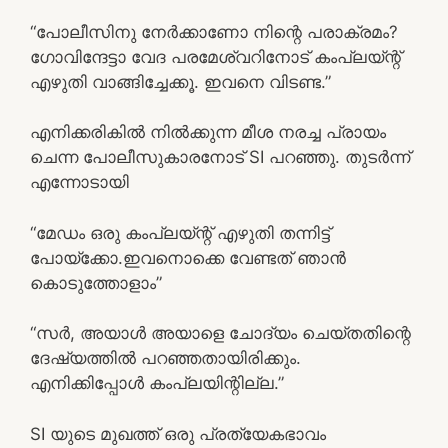
“പോലീസിനു നേർക്കാണോ നിന്റെ പരാക്രമം?
ഗോവിന്ദേട്ടാ വേദ പരമേശ്വറിനോട് കംപ്ലയ്ന്റ്
എഴുതി വാങ്ങിച്ചേക്കൂ. ഇവനെ വിടണ്ട.”
എനിക്കരികിൽ നിൽക്കുന്ന മീശ നരച്ച പ്രായം
ചെന്ന പോലീസുകാരനോട് SI പറഞ്ഞു. തുടർന്ന്
എന്നോടായി
“മേഡം ഒരു കംപ്ലയ്ന്റ് എഴുതി തന്നിട്ട്
പോയ്ക്കോ.ഇവനൊക്കെ വേണ്ടത് ഞാൻ
കൊടുത്തോളാം”
“സർ, അയാൾ അയാളെ ചോദ്യം ചെയ്തതിന്റെ
ദേഷ്യത്തിൽ പറഞ്ഞതായിരിക്കും.
എനിക്കിപ്പോൾ കംപ്ലയിന്റില്ല.”
SI യുടെ മുഖത്ത് ഒരു പ്രത്യേകഭാവം