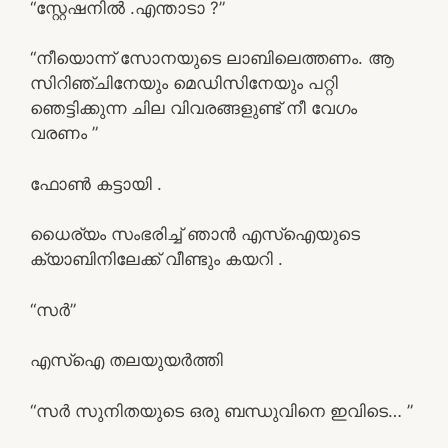
“സ്റ്റേഷനിൽ .എന്താടാ ?”
“നീയൊന്ന് സോനയുടെ ലാബിലെത്തണം. ആ
സിറിഞ്ചിനേയും മെഡിസിനേയും പറ്റി
ഞെട്ടിക്കുന്ന ചില വിവരങ്ങളുണ്ട് നീ വേഗം
വരണം ”
ഫോൺ കട്ടായി .
ധൈര്യം സംഭരിച്ച് ഞാൻ എസ്ഐയുടെ
ക്യാബിനിലേക്ക് വീണ്ടും കയറി .
“സർ”
എസ്ഐ തലയുയർത്തി
“സർ സുനിതയുടെ ഒരു ബന്ധുവിനെ ഇവിടെ… ”