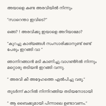
അയാളെ കണ്ട അരവിയിൽ നിന്നും
“സാറെന്താ ഇവിടെ?”
ങ്ങെ? ! അരവിക്കു ഇയാളെ അറിയാമോ?
“കുറച്ചു കാര്യങ്ങൾ സംസാരിക്കാനുണ്ട് രണ്ട്
പേരും ഇറങ്ങി വാ ”
ഞാനിറങ്ങാൻ മടി കാണിച്ചു.വാഗൺRൽ നിന്നും
മറ്റൊരു തടിയൻ ഇറങ്ങി വന്നു.
” അരവി കീ അദ്ദേഹത്തെ ഏൽപിച്ചു വരൂ.”
തുടർന്ന് കാറിൽ നിന്നിറങ്ങിയ തടിയനോടായി
” ആ ബൈക്കുമായി പിന്നാലെ ഉണ്ടാവണം.”