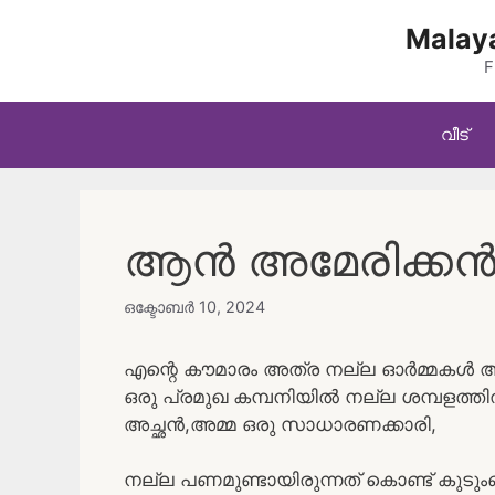
Skip
Malaya
to
content
F
വീട്
ആൻ അമേരിക്കൻ സ
ഒക്ടോബർ 10, 2024
എന്റെ കൗമാരം അത്ര നല്ല ഓർമ്മകൾ ആയ
ഒരു പ്രമുഖ കമ്പനിയിൽ നല്ല ശമ്പളത്ത
അച്ഛൻ,അമ്മ ഒരു സാധാരണക്കാരി,
നല്ല പണമുണ്ടായിരുന്നത് കൊണ്ട് കുടും