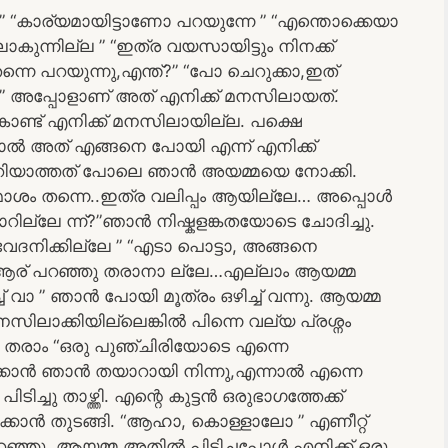
?” “കാര്യമായിട്ടാണോ പറയുന്നേ ” “എന്തൊക്കെയാ
ുന്നില്ല ” “ഇത്ര വയസായിട്ടും നിനക്ക്
്നെ പറയുന്നു,എന്ത്?” “പോ ചെറുക്കാ,ഇത്
ന് ” അപ്പോളാണ് അത് എനിക്ക് മനസിലായത്.
്ട് എനിക്ക് മനസിലായില്ല. പക്ഷെ
നാൽ അത് എങ്ങനെ പോയി എന്ന് എനിക്ക്
 അറിയാത്തത് പോലെ ഞാൻ അയമ്മയെ നോക്കി.
ോശം തന്നെ..ഇത്ര വലിപ്പം ആയില്ലേ… അപ്പൊൾ
കാറില്ലേ ന്ന്?”ഞാൻ നിഷ്കളങ്കതയോടെ ചോദിച്ചു.
േദനിക്കില്ലേ ” “എടാ പൊട്ടാ, അങ്ങനെ
 ആര് പറഞ്ഞു തരാനാ ല്ലേ…എല്ലാം ആയമ്മ
് വാ ” ഞാൻ പോയി മൂത്രം ഒഴിച്ച് വന്നു. ആയമ്മ
ിലാക്കിയില്ലെങ്കിൽ പിന്നെ വല്യ പ്രശ്നം
ു തരാം “ഒരു പുഞ്ചിരിയോടെ എന്നെ
ക്കാൻ ഞാൻ തയാറായി നിന്നു,എന്നാൽ എന്നെ
ച്ചു താഴ്ത്തി. എന്റെ കുട്ടൻ ഒരുഭാഗത്തേക്ക്
ക്കാൻ തുടങ്ങി. “ആഹാ, കൊള്ളാലോ ” എണീറ്റ്
പറഞ്ഞു. ആയമ്മ അതിൽ പിടിച്ചപ്പോൾ എനിക്ക് ഒരു