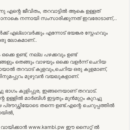
്നു എന്റെ ജീവിതം, തറവാട്ടിൽ ആകെ ഉള്ളത്
നാകെ നന്നായി സംസാരിക്കുന്നത് ഇവരോടാണ്,..
് എല്ലാവർക്കും എന്നോട് ഭയങ്കര സ്നേഹവും
ഒരു ലോകമാണ്..
്കെ ഉണ്ട്, നല്ല പഴക്കവും ഉണ്ട്
ങ്ങളും തെങ്ങും വാഴയും ഒക്കെ വളർന്ന് ചെറിയ
ോയാൽ തറവാട് കുളവും,ചെറിയ ഒരു കുളമാണ്,
അതിനുമപ്പുറം മുഴുവൻ വയലുകളാണ്.
്ചു ഭാഗം കുളിപ്പുര, ഇങ്ങനെയാണ് തറവാട്.
 ഉള്ളിൽ മാർബിൾ ഇട്ടതും മുൻമുറ്റം കുറച്ചു
പ്രൗഡ്ഢിയോടെ തന്നെ ഉണ്ട്.എന്റെ ചെറുപ്പത്തിൽ
്കയിൽ,
ായിക്കാൻ www.kambi.pw ഈ സൈറ്റ് ൽ