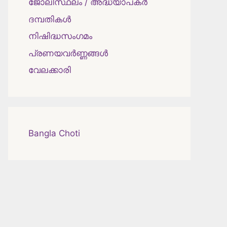
ജോലിസ്ഥലം / അദ്ധ്യാപകർ
ദമ്പതികള്‍
നിഷിദ്ധസംഗമം
പ്രണയവർണ്ണങ്ങൾ
വേലക്കാരി
Bangla Choti