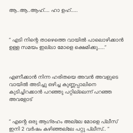
ആ..ആ..ആഹ്…. ഹാ ഉഹ്…..
” എടി നിന്റെ താഴെത്തെ വായിൽ പാലൊഴിക്കാൻ
ഉള്ള സമയം ഇല്ലാ മോളെ ക്ഷെമിക്കു…..”
എണീക്കാൻ നിന്ന ഹരിതയെ അവൻ അവളുടെ
വായിൽ അടിച്ചു ഒഴിച്ച കുണ്ണപ്പാലിനെ
കുടിച്ചിറക്കാൻ പറഞ്ഞു പറ്റില്ലെന്ന് പറഞ്ഞ
അവളോട്
” എന്റെ ഒരു ആഗ്രഹം അല്ലേ മോളെ പ്ലീസ്
ഇനി 2 വർഷം കഴിഞ്ഞല്ലേ പറ്റു പ്ലീസ്.. ”