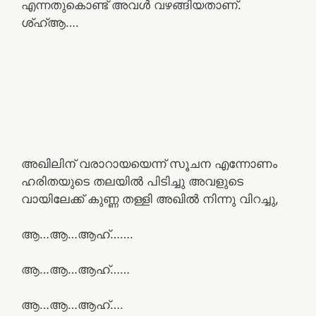
എന്നതുകൊണ്ട് അവൾ വഴങ്ങിയതാണ്.
ശ്ഹ്ആ….
അഖിലിന് വരാറായയെന്ന് സൂചന എന്നോണം
ഹരിതയുടെ തലയിൽ പിടിച്ചു അവളുടെ
വായിലേക്ക് കുണ്ണ തള്ളി അഖിൽ നിന്നു വിറച്ചു,
ആ…ആ…ആഹ്…….
ആ…ആ…ആഹ്……
ആ…ആ…ആഹ്….