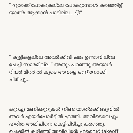
” ദൂരേക്ക് പോകുകല്ലേ പോകുമ്പോൾ കരഞ്ഞിട്ട്
യാത്ര ആക്കാൻ പാടില്ല….🤨”
” കുട്ടികളല്ലേ അവർക്ക് വിഷമം ഉണ്ടാവില്ലേ
ചേച്ചി സാരമില്ല ” അതും പറഞ്ഞു അയാൾ
റിയർ മിറർ ൽ കൂടെ അവളെ ഒന്ന് നോക്കി
ചിരിച്ചു…
കുറച്ചു മണിക്കൂറുകൾ നീണ്ട യാത്രക്ക് ഒടുവിൽ
അവർ എയർപോർട്ടിൽ എത്തി. അവിടെവെച്ചും
ഹരിത അഖിലിനെ കെട്ടിപിടിച്ചു കരഞ്ഞു.
ചെക്കിങ് കഴിഞ്ഞ് അഖിലിന്റെ ഫ്ലൈറ്റ് takeoff