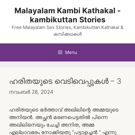
Skip
Malayalam Kambi Kathakal -
to
kambikuttan Stories
content
Free Malayalam Sex Stories, Kambikuttan Kathakal &
കമ്പിക്കഥകൾ
Menu
ഹരിതയുടെ വെടിവെപ്പുകൾ – 3
നവംബർ 28, 2024
ഹരിതയുടെ ഭർത്താവ് അഖിലിന്റെ അമ്മയുടെ
അനിയൻ. അച്ഛൻ മരണപെട്ടതിൽ പിന്നെ
അഖിലിനെയും ചേച്ചി അനിത, അമ്മ
എല്ലാവരേം നോക്കിയതു “പട്ടാളച്ചൻ ” എന്നു