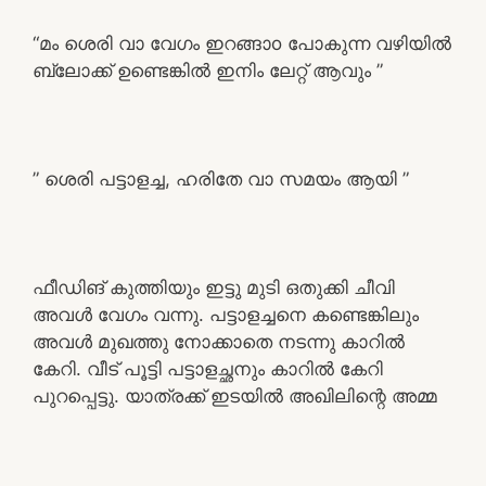
“മം ശെരി വാ വേഗം ഇറങ്ങാo പോകുന്ന വഴിയിൽ
ബ്ലോക്ക്‌ ഉണ്ടെങ്കിൽ ഇനിം ലേറ്റ് ആവും ”
” ശെരി പട്ടാളച്ച, ഹരിതേ വാ സമയം ആയി ”
ഫീഡിങ് കുത്തിയും ഇട്ടു മുടി ഒതുക്കി ചീവി
അവൾ വേഗം വന്നു. പട്ടാളച്ചനെ കണ്ടെങ്കിലും
അവൾ മുഖത്തു നോക്കാതെ നടന്നു കാറിൽ
കേറി. വീട് പൂട്ടി പട്ടാളച്ഛനും കാറിൽ കേറി
പുറപ്പെട്ടു. യാത്രക്ക് ഇടയിൽ അഖിലിന്റെ അമ്മ