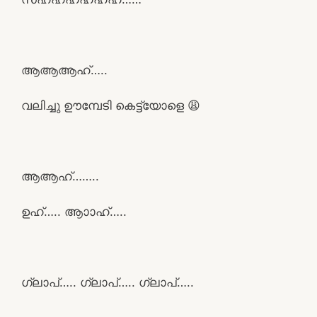
ആആആഹ്…..
വലിച്ചു ഊമ്പേടി കെട്ട്യോളെ 😩
ആആഹ്‌……..
ഉഹ്….. ആാാഹ്…..
ഗ്ലാപ്….. ഗ്ലാപ്….. ഗ്ലാപ്…..