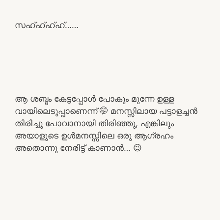
സഹ്ഹ്ഹ്ഹ്……
ആ ശബ്ദം കേട്ടപ്പോൾ പോകും മുന്നേ ഉള്ള
വായിലെടുപ്പാണെന്ന് 🤭 മനസ്സിലായ പട്ടാളച്ചൻ
തിരിച്ചു പോവാനായി തിരിഞ്ഞു, എങ്കിലും
അയാളുടെ ഉൾമനസ്സിലെ ഒരു ആഗ്രഹം
അതൊന്നു നേരിട്ട് കാണാൻ… 😉