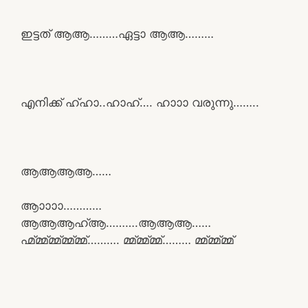
ഇട്ടത് ആആ………ഏട്ടാ ആആ………
എനിക്ക് ഹ്ഹാ..ഹാഹ്…. ഹാാാ വരുന്നു……..
ആആആആ……
ആാാാാ…………
ആആആഹ്ആ……….ആആആ……
ഹ്മ്മ്മ്മ്മ്മ്മ്മ്മ്………. മ്മ്മ്മ്മ്മ്……… മ്മ്മ്മ്മ്മ്