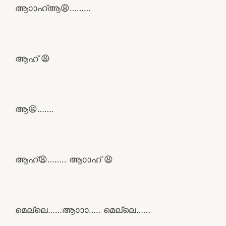
ആാാഹ്ആ😩………
ആഹ്‌ 😩
ആ😫…….
ആഹ്‌😩…….. ആാാഹ് 😩
മെല്ലെ……ആാാാ….. മെല്ലെ……