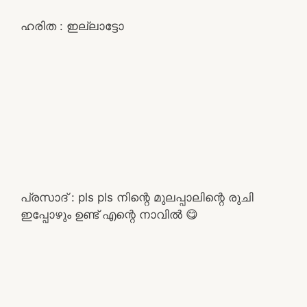
ഹരിത : ഇല്ലാട്ടോ
പ്രസാദ് : pls pls നിന്റെ മുലപ്പാലിന്റെ രുചി
ഇപ്പോഴും ഉണ്ട് എന്റെ നാവിൽ 😋