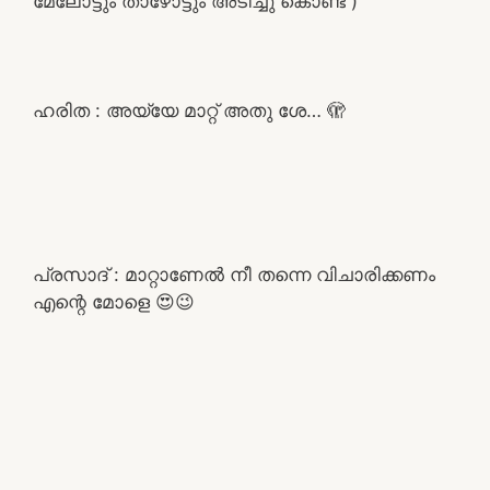
മേലോട്ടും താഴോട്ടും അടിച്ചു കൊണ്ട് )
ഹരിത : അയ്യേ മാറ്റ് അതു ശേ… 🫣
പ്രസാദ് : മാറ്റാണേൽ നീ തന്നെ വിചാരിക്കണം
എന്റെ മോളെ 😍😉