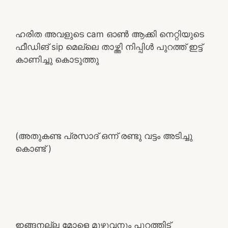
ഹരിത അവളുടെ cam ഓൺ ആക്കി നെറ്റിയുടെ
ഫീഡിങ് sip മെല്ലെ താഴ്ത്തി നിപ്പിൾ പുറത്ത് ഇട്ട്
കാണിച്ചു കൊടുത്തു
(അതുകണ്ട പ്രസാദ് ഒന്ന് രണ്ടു വട്ടം അടിച്ചു
കൊണ്ട് )
ഇങ്ങനല്ല മോളെ മുഴുവനും പുറത്തിട്