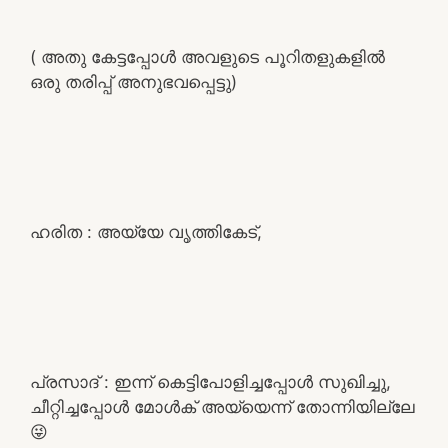
( അതു കേട്ടപ്പോൾ അവളുടെ പൂറിതളുകളിൽ
ഒരു തരിപ്പ് അനുഭവപ്പെട്ടു)
ഹരിത : അയ്യേ വൃത്തികേട്,
പ്രസാദ് : ഇന്ന് കെട്ടിപോളിച്ചപ്പോൾ സുഖിച്ചു,
ചീറ്റിച്ചപ്പോൾ മോൾക് അയ്യെന്ന് തോന്നിയില്ലേ
😜