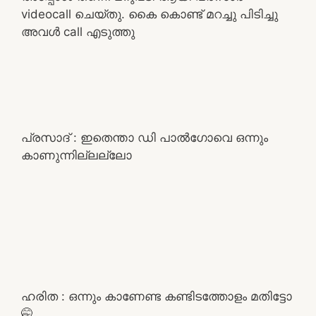
videocall ചെയ്തു. കൈ കൊണ്ട് മറച്ചു പിടിച്ചു
അവൾ call എടുത്തു
പ്രസാദ് : ഇതെന്താ ഡി പാൽഗോവെ ഒന്നും
കാണുന്നില്ലല്ലോ
ഹരിത : ഒന്നും കാണേണ്ട കണ്ടിടത്തോളം മതിട്ടോ
🤭