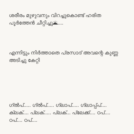
ശരീരം മുഴുവനും വിറച്ചുകൊണ്ട് ഹരിത
പൂർത്തേൻ ചീറ്റിച്ചു🌋….
എന്നിട്ടും നിർത്താതെ പ്രസാദ് അവന്റെ കുണ്ണ
അടിച്ചു കേറ്റി
ഗ്ൽപ്….. ഗ്ൽപ്….. ഗ്ലാപ്….. ഗ്ലാപ്പ്പ്….
ക്ലക്…. പ്ലക്….. പ്ലക്… പ്ലേക്ക്…. ഠപ്….
ഠപ്…. ഠപ്….