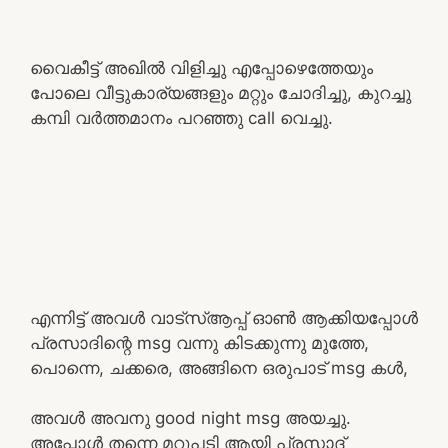
വൈകീട്ട് അഖിൽ വിളിച്ചു എപ്പോഴെത്തേയും
പോലെ വീട്ടുകാര്യങ്ങളും മറ്റും ചോദിച്ചു, കുറച്ചു
കമ്പി വർത്തമാനം പറഞ്ഞു call വെച്ചു.
എന്നിട്ട് അവൾ വാട്സ്ആപ്പ് ഓൺ ആക്കിയപ്പോൾ
പ്രസാദിന്റെ msg വന്നു കിടക്കുന്നു മുത്തേ,
പൊന്നെ, ചക്കരെ, അങ്ങിനെ ഒരുപാട് msg കൾ,
അവൾ അവനു good night msg അയച്ചു.
അപ്പോൾ തന്നെ മറുപടി ആയി പ്രസാദ്