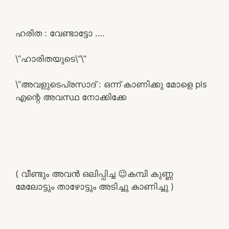
ഹരിത : വേണ്ടാട്ടോ ….
\”ഹാരിതയുടെ\”\”
\”അവളുടെപ്രസാദ് : ഒന്ന് കാണിക്കു മോളെ pls
എന്റെ അവസ്ഥ നോക്കിക്കേ
( വീണ്ടും അവൻ ഒലിപ്പിച്ച 😉കമ്പി കുണ്ണ
മേലോട്ടും താഴോട്ടും അടിച്ചു കാണിച്ചു )