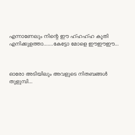
എന്നാണേലും നിന്റെ ഈ ഹ്ഹഹ്ഹ കൂതി
എനിക്കുളത്താ…….കേട്ടോ മോളെ ഈഈഈ…
ഓരോ അടിയിലും അവളുടെ നിതബങ്ങൾ
തുളുമ്പി…