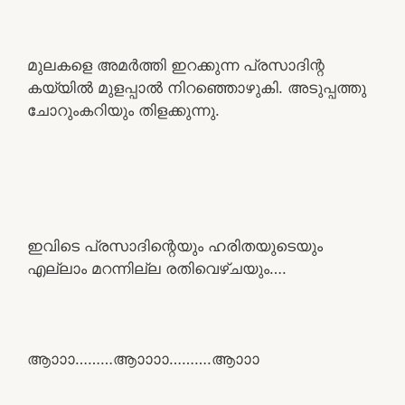
മുലകളെ അമർത്തി ഇറക്കുന്ന പ്രസാദിന്റ
കയ്യിൽ മുളപ്പാൽ നിറഞ്ഞൊഴുകി. അടുപ്പത്തു
ചോറുംകറിയും തിളക്കുന്നു.
ഇവിടെ പ്രസാദിന്റെയും ഹരിതയുടെയും
എല്ലാം മറന്നില്ല രതിവെഴ്ചയും….
ആാാാ………ആാാാാ……….ആാാാ