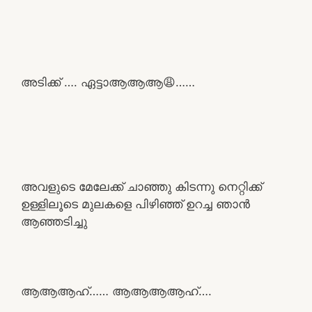
അടിക്ക് …. ഏട്ടാആആആ😩……
അവളുടെ മേലേക്ക് ചാഞ്ഞു കിടന്നു നെറ്റിക്ക്
ഉള്ളിലൂടെ മുലകളെ പിഴിഞ്ഞ് ഉറച്ച ഞാൻ
ആഞ്ഞടിച്ചു
ആആആഹ്…… ആആആആഹ്….