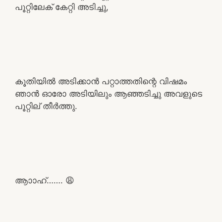
പൂറ്റിലേക് കേറ്റി അടിച്ചു,
കൂതിയിൽ അടിക്കാൻ പറ്റാത്തതിന്റെ വിഷമം
ഞാൻ ഓരോ അടിയിലും ആഞ്ഞടിച്ചു അവളുടെ
പൂറ്റില് തീർത്തു.
ആാാഹ്……. 😩