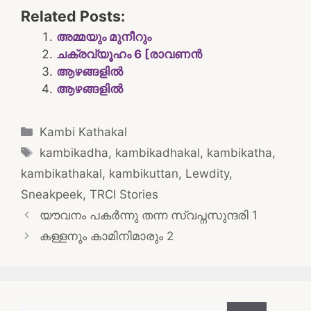
Related Posts:
അമ്മയും മുനീറും
ചക്രവ്യൂഹം 6 [രാവണൻ
ആഴങ്ങളിൽ
ആഴങ്ങളിൽ
Categories
Kambi Kathakal
Tags
kambikadha
,
kambikadhakal
,
kambikatha
,
kambikathakal
,
kambikuttan
,
Lewdity
,
Sneakpeek
,
TRCI Stories
Post
യൗവനം പകർന്നു തന്ന സ്വപ്നസുന്ദരി 1
navigation
കള്ളനും കാമിനിമാരും 2
Search