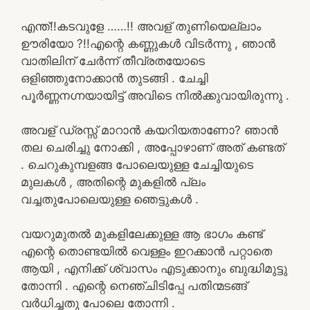
എന്ത്!!കടവുളേ ……!! അവള് തുണിയെല്ലാം
ഊരിയോ ?!!എന്റെ കണ്ണുകൾ വിടർന്നു , ഞാൻ
വാതിലിന് ചേർന്ന് തീവ്രതയോടെ
ഒളിഞ്ഞുനോക്കാൻ തുടങ്ങി . ചേച്ചി
പൂർണ്ണനഗ്നയായിട്ട് അവിടെ നിൽക്കുവായിരുന്നു .
അവള് ഡ്രസ്സ് മാറാൻ കയറിയതാണോ? ഞാൻ
തല ചെരിച്ചു നോക്കി , അപ്പോഴാണ് അത് കണ്ടത്
. ചെറുകുമ്പളങ്ങ പോലെയുള്ള ചേച്ചിയുടെ
മുലകൾ , അതിന്റെ മുകളിൽ പ്ലം
വച്ചതുപോലെയുള്ള ഞെട്ടുകൾ .
വയറുമുതൽ മുകളിലേക്കുള്ള ആ ഭാഗം കണ്ട്
എന്റെ തൊണ്ടയിൽ വെള്ളം ഇറക്കാൻ പറ്റാതെ
ആയി , എനിക്ക് ശ്വാസം എടുക്കാനും ബുദ്ധിമുട്ടു
തോന്നി . എന്റെ നെഞ്ചിടിപ്പേ പതിന്മടങ്ങ്
വർധിച്ചതു പോലെ തോന്നി .