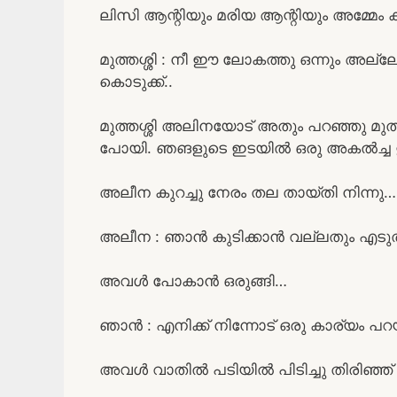
ലിസി ആന്റിയും മരിയ ആന്റിയും അമ്മേം
മുത്തശ്ശി : നീ ഈ ലോകത്തു ഒന്നും അല്ല
കൊടുക്ക്..
മുത്തശ്ശി അലിനയോട് അതും പറഞ്ഞു മു
പോയി. ഞങളുടെ ഇടയിൽ ഒരു അകൽച്ച ഉണ്ടെ
അലീന കുറച്ചു നേരം തല തായ്‌തി നിന്നു…
അലീന : ഞാൻ കുടിക്കാൻ വല്ലതും എടുത്
അവൾ പോകാൻ ഒരുങ്ങി…
ഞാൻ : എനിക്ക് നിന്നോട് ഒരു കാര്യം പറ
അവൾ വാതിൽ പടിയിൽ പിടിച്ചു തിരിഞ്ഞ്