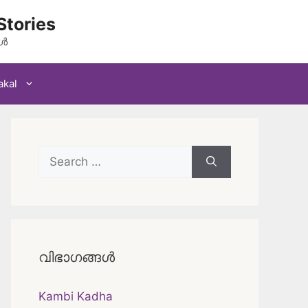
Stories
കൾ
akal
Search
for:
വിഭാഗങ്ങൾ
Kambi Kadha