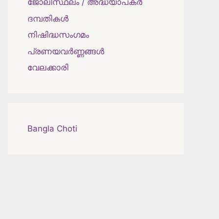
ജോലിസ്ഥലം / അദ്ധ്യാപകർ
ദമ്പതികള്‍
നിഷിദ്ധസംഗമം
പ്രണയവർണ്ണങ്ങൾ
വേലക്കാരി
Bangla Choti