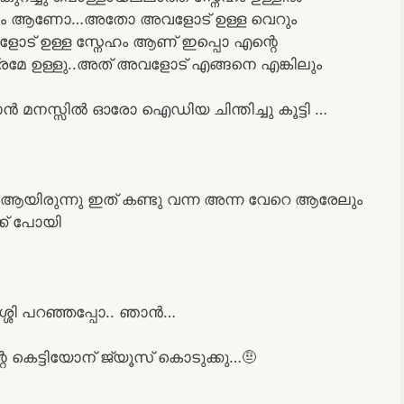
്ട്ടം ആണോ…അതോ അവളോട് ഉള്ള വെറും
 ഉള്ള സ്നേഹം ആണ് ഇപ്പൊ എന്റെ
രമേ ഉള്ളു..അത് അവളോട് എങ്ങനെ എങ്കിലും
ൻ മനസ്സിൽ ഓരോ ഐഡിയ ചിന്തിച്ചു കൂട്ടി …
യിരുന്നു ഇത് കണ്ടു വന്ന അന്ന വേറെ ആരേലും
്ക് പോയി
ശ്ശി പറഞ്ഞപ്പോ.. ഞാൻ…
െ കെട്ടിയോന് ജ്യൂസ്‌ കൊടുക്കു…🤨