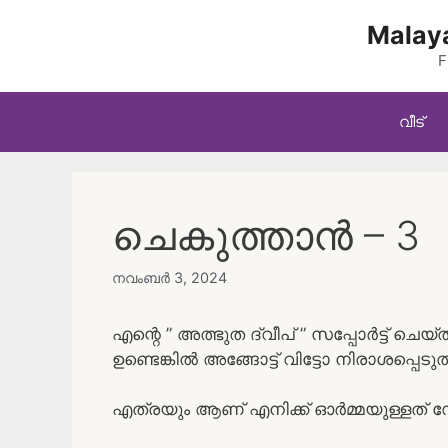
Skip
Malaya
to
content
F
വീട്
ചെകുത്താൻ – 3
നവംബർ 3, 2024
എന്റെ ” അത്ഭുത ദ്വീപ് ” സപ്പോർട്ട് ചെ
ഉണ്ടെങ്കിൽ അങ്ങോട്ട് വിട്ടോ നിരാശപ്പെടു
എത്രയും ആണ് എനിക്ക് ഓർമ്മയുള്ളത് ഡ