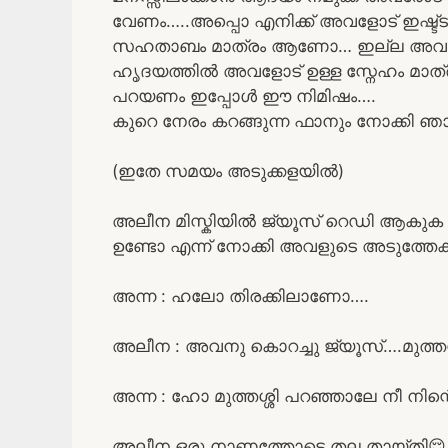
വേണം…..അപ്പൊ എനിക്ക് അവളോട് ഇഷ
സഹതാബം മാത്രം ആണോ… ഇല്ല അവളോട്
ഹൃദയത്തിൽ അവളോട് ഉള്ള സ്നേഹം മാത്
പറയണം ഇപ്പോൾ ഈ നിമിഷം….
കുറെ നേരം കറങ്ങുന്ന ഫാനും നോക്കി ഞാ
(ഇതേ സമയം അടുക്കളയിൽ)
അലീന മിസ്കിയിൽ ജ്യൂസ് റെഡി ആകുക ആ
ഉണ്ടോ എന്ന് നോക്കി അവളുടെ അടുത്തേക
അന്ന : ഹലോ തിരക്കിലാണോ….
അലീന : അവനു കൊറച്ചു ജ്യൂസ്‌….മുത്ത
അന്ന : ഹോ മുത്തശ്ശി പറഞ്ഞാലേ നീ നിന്റ
അലീന ഒരു നാണത്തോടെ തല തായ്‌തി😌