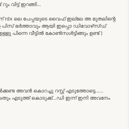
ൂം വിട്ട് ഇറങ്ങി…
ണ് rdx ലെ പേപ്പയുടെ വൈഫ്‌ ഇല്ലേ അ മുതലിന്റെ
പിസ് ഭർത്താവും ആയി ഇപ്പൊ ഡിവോഴ്‌സ്ഡ്
്ളു പിന്നെ വീട്ടിൽ കോൺസൾട്ടിങ്ങും ഉണ്ട് )
ൽക്കണ്ട അവൻ കൊറച്ചു റസ്റ്റ്‌ എടുത്തോട്ടെ……
ും എടുത്ത് കൊടുക്ക്…ഡി ഇന്ന് ഇനി അവനേം