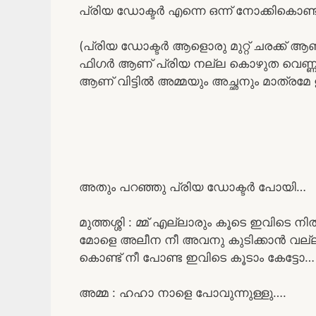
പ്രിയ ഡോക്ടർ എന്നെ ഒന്ന് നോക്കികൊണ്ട് റ
(പ്രിയ ഡോക്ടർ ആളൊരു മുറ്റ് ചരക്ക് ആ
ഫിഗർ ആണ് പ്രിയ നല്ല കൊഴുത വെണ്ണ 
ആണ് വിട്ടിൽ അമ്മയും അച്ഛനും മാത്രമേ ഉള
അതും പറഞ്ഞു പ്രിയ ഡോക്ടർ പോയി…
മുത്തശ്ശി : മ്മ് എല്ലാരും കൂടെ ഇവിടെ നി
മോളെ അലീന നീ അവനു കുടിക്കാൻ വല്ലത
കൊണ്ട് നീ പോണ്ട ഇവിടെ കൂടാം കേട്ടോ…
അമ്മ : ഹഹാ നാളെ പോവുന്നുള്ളു….