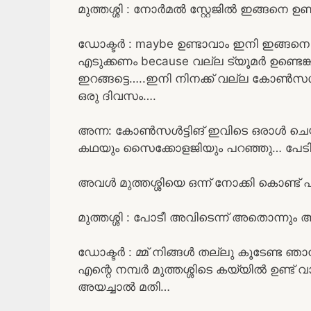
മുത്തശ്ശി : നോർമൽ സ്റ്റേജിൽ ഇങ്ങനെ ഉ
ഡോക്ടർ : maybe ഉണ്ടാവാം ഇനി ഇങ്ങനെ 
എടുക്കണം because വല്ല ട്യൂമർ ഉണ്ടെങ
ഇറങ്ങട്ടെ…..ഇനി നിനക്ക് വല്ല കോൺസൾട്
ഒരു ദിവസം….
അന്ന: കോൺസൾട്ടിങ് ഇവിടെ ഒരാൾ ചെയ
കഥയും സൈക്കോളജിയും പറഞ്ഞു… പേടിപ്
അവൾ മുത്തശ്ശിയെ ഒന്ന് നോക്കി കൊണ്ട് 
മുത്തശ്ശി : പോടീ അവിടെന്ന് അതൊന്നും
ഡോക്ടർ : മ്മ് നിങ്ങൾ തല്ലു കൂടേണ്ട ഞ
എന്റെ നമ്പർ മുത്തശ്ശിടെ കയ്യിൽ ഉണ്ട് വ
അയച്ചാൽ മതി…