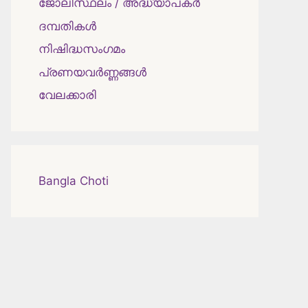
ജോലിസ്ഥലം / അദ്ധ്യാപകർ
ദമ്പതികള്‍
നിഷിദ്ധസംഗമം
പ്രണയവർണ്ണങ്ങൾ
വേലക്കാരി
Bangla Choti