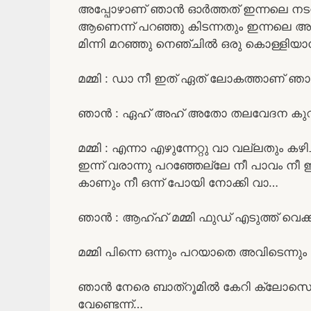
അപ്പോഴാണ് ഞാൻ ഓർത്തത് ഇന്നലെ നടന്ന
ആണെന്ന് പറഞ്ഞു കിടന്നതും ഇന്നലെ അവ
മിന്നി മറഞ്ഞു നെഞ്ചിൽ ഒരു കൊള്ളിയാൻ
മമ്മി : ഡാ നീ ഇത് ഏത് ലോകത്താണ് ഞാൻ
ഞാൻ : ഏഹ് അഹ് അതോ തലവേദന കുറവുണ്ട
മമ്മി : എന്നാ എഴുന്നേറ്റു വാ വല്ലതും കഴി
ഇന്ന് വരാന്നു പറഞ്ഞേല്ലേ നീ പാവം നീ
കാണും നീ ഒന്ന് പോയി നോക്കി വാ…
ഞാൻ : ആഹ്ഹ് മമ്മി ഫുഡ്‌ എടുത്ത് വെക
മമ്മി പിന്നെ ഒന്നും പറയാതെ അവിടെന്നു
ഞാൻ നേരെ ബാത്‌റൂമിൽ കേറി ക്ലോസെറ
വേണ്ടെന്ന്…