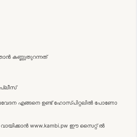
ാൻ കണ്ണുതുറന്നത്
 പ്ലീസ്
 തലവേദന എങ്ങനെ ഉണ്ട് ഹോസ്പിറ്റലിൽ പോണോ
ായിക്കാൻ www.kambi.pw ഈ സൈറ്റ് ൽ