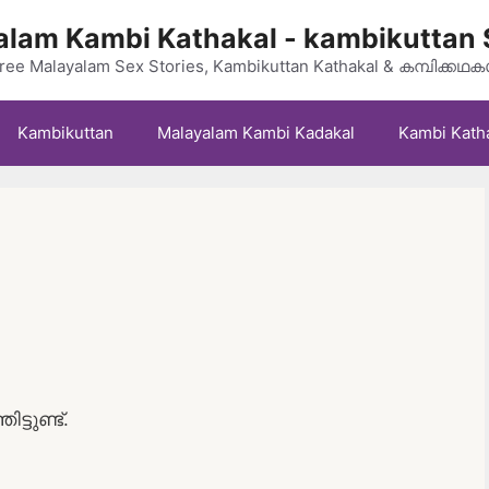
lam Kambi Kathakal - kambikuttan 
ree Malayalam Sex Stories, Kambikuttan Kathakal & കമ്പിക്കഥ
Kambikuttan
Malayalam Kambi Kadakal
Kambi Kath
ടുണ്ട്.