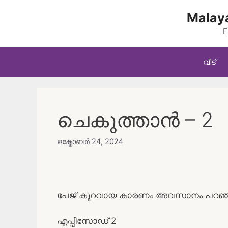
Skip
Malaya
to
content
F
വീട്
ചെകുത്താൻ – 2
ഒക്ടോബർ 24, 2024
പേജ് കുറവായ കാരണം അവസാനം പറഞ്ഞിട്
എപ്പിസോഡ് 2