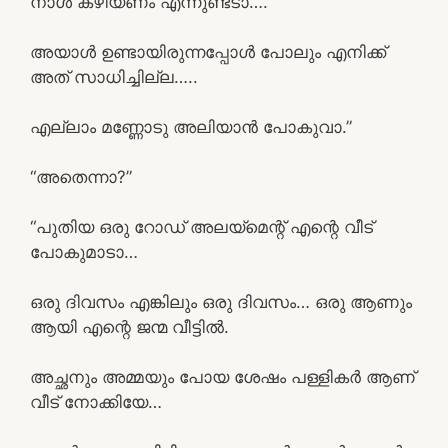
നാൾ കഴിയണം എന്നുണ്ടടാ….
അയാൾ ഉണ്ടായിരുന്നപ്പോൾ പോലും എനിക്ക്
അത് സാധിച്ചില്ല…..
എല്ലാം മണ്ണോടു അലിയാൻ പോകുവാ.”
“അതെന്നാ?”
“പുതിയ ഒരു റോഡ് അലയ്മെന്റ് എന്റെ വീട്
പോകുമാടാ…
ഒരു ദിവസം എങ്കിലും ഒരു ദിവസം… ഒരു ആണും
ആയി എന്റെ ജന്മ വീട്ടിൽ.
അച്ഛനും അമ്മയും പോയ ശേഷം പള്ളികർ ആണ്
വീട് നോക്കിയേ…