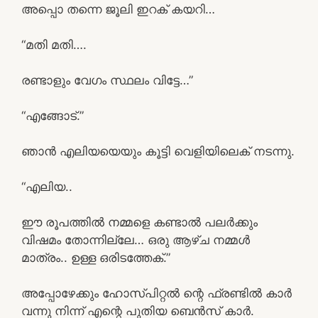
അപ്പൊ തന്നെ ജൂലി ഇറക് കയറി…
“മതി മതി….
രണ്ടാളും വേഗം സ്ഥലം വിട്ടേ…”
“എങ്ങോട്.”
ഞാൻ എലിയയെയും കൂട്ടി വെളിയിലെക് നടന്നു.
“എലിയ..
ഈ രൂപത്തിൽ നമ്മളെ കണ്ടാൽ പലർക്കും
വിഷമം തോന്നില്ലേ… ഒരു ആഴ്ച നമ്മൾ
മാത്രം.. ഉള്ള ഒരിടത്തേക്.”
അപ്പോഴേക്കും ഹോസ്പിറ്റൽ ന്റെ ഫ്രണ്ടിൽ കാർ
വന്നു നിന്ന് എന്റെ പുതിയ ബെൻസ് കാർ.