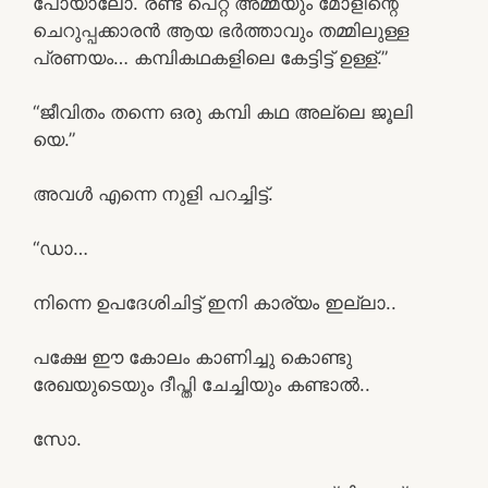
പോയാലോ. രണ്ട് പെറ്റ അമ്മയും മോളിന്റെ
ചെറുപ്പക്കാരൻ ആയ ഭർത്താവും തമ്മിലുള്ള
പ്രണയം… കമ്പികഥകളിലെ കേട്ടിട്ട് ഉള്ള്.”
“ജീവിതം തന്നെ ഒരു കമ്പി കഥ അല്ലെ ജൂലി
യെ.”
അവൾ എന്നെ നുളി പറച്ചിട്ട്.
“ഡാ…
നിന്നെ ഉപദേശിചിട്ട് ഇനി കാര്യം ഇല്ലാ..
പക്ഷേ ഈ കോലം കാണിച്ചു കൊണ്ടു
രേഖയുടെയും ദീപ്തി ചേച്ചിയും കണ്ടാൽ..
സോ.