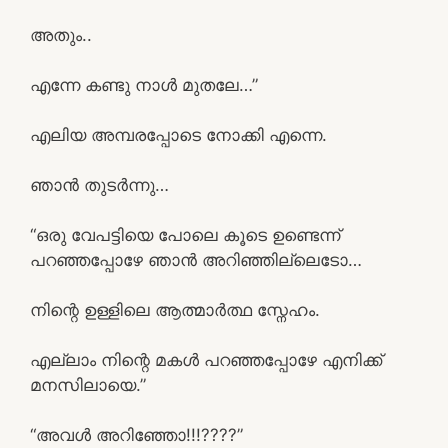
അതും..
എന്നേ കണ്ടു നാൾ മുതലേ…”
എലിയ അമ്പരപ്പോടെ നോക്കി എന്നെ.
ഞാൻ തുടർന്നു…
“ഒരു വേപട്ടിയെ പോലെ കൂടെ ഉണ്ടെന്ന്
പറഞ്ഞപ്പോഴേ ഞാൻ അറിഞ്ഞില്ലെടോ…
നിന്റെ ഉള്ളിലെ ആത്മാർത്ഥ സ്നേഹം.
എല്ലാം നിന്റെ മകൾ പറഞ്ഞപ്പോഴേ എനിക്ക്
മനസിലായെ.”
“അവൾ അറിഞ്ഞോ!!!????”