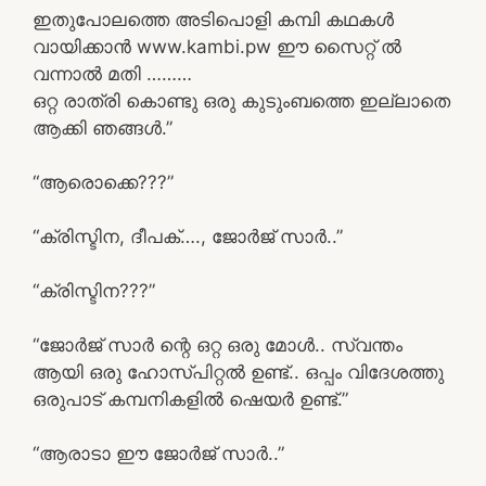
ഇതുപോലത്തെ അടിപൊളി കമ്പി കഥകൾ
വായിക്കാൻ www.kambi.pw ഈ സൈറ്റ് ൽ
വന്നാൽ മതി ………
ഒറ്റ രാത്രി കൊണ്ടു ഒരു കുടുംബത്തെ ഇല്ലാതെ
ആക്കി ഞങ്ങൾ.”
“ആരൊക്കെ???”
“ക്രിസ്ടിന, ദീപക്…., ജോർജ് സാർ..”
“ക്രിസ്ടിന???”
“ജോർജ് സാർ ന്റെ ഒറ്റ ഒരു മോൾ.. സ്വന്തം
ആയി ഒരു ഹോസ്പിറ്റൽ ഉണ്ട്.. ഒപ്പം വിദേശത്തു
ഒരുപാട് കമ്പനികളിൽ ഷെയർ ഉണ്ട്.”
“ആരാടാ ഈ ജോർജ് സാർ..”