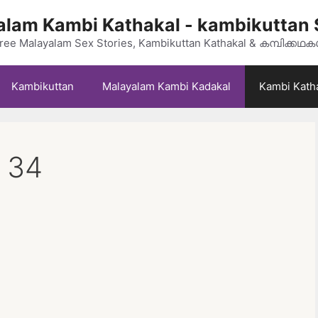
lam Kambi Kathakal - kambikuttan 
ree Malayalam Sex Stories, Kambikuttan Kathakal & കമ്പിക്കഥ
Kambikuttan
Malayalam Kambi Kadakal
Kambi Kath
 34