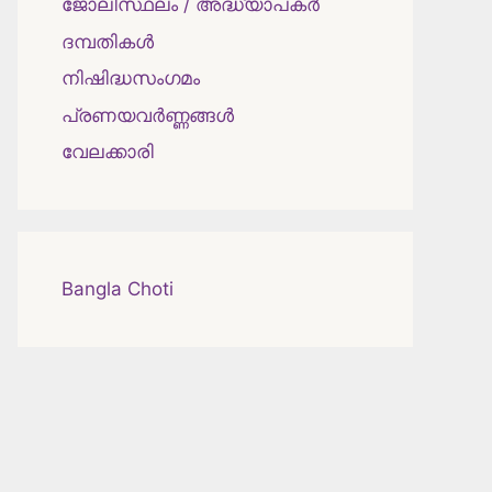
ജോലിസ്ഥലം / അദ്ധ്യാപകർ
ദമ്പതികള്‍
നിഷിദ്ധസംഗമം
പ്രണയവർണ്ണങ്ങൾ
വേലക്കാരി
Bangla Choti