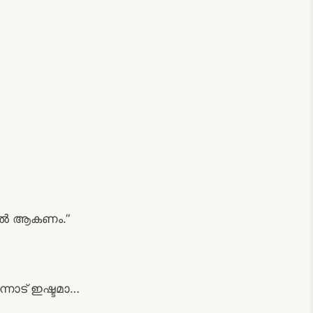
പിയിൽ ആകണം.”
നോട് ഇഷ്ടമാ…