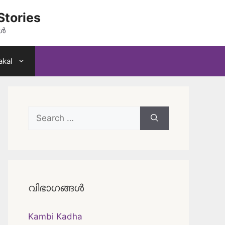
Stories
കൾ
akal
Search
for:
വിഭാഗങ്ങൾ
Kambi Kadha