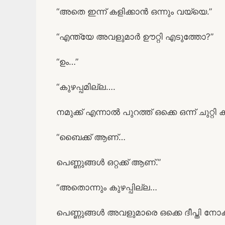
“അതെ ഇന്ന് കളിക്കാൻ ഒന്നും വയ്യെ.”
“എന്ത്യേ അവളുമാർ ഊറ്റി എടുത്തോ?”
“ഉം…”
“കുഴപ്പമില്ല….
നമുക്ക് എന്നാൽ പുറത്ത് ഒക്കെ ഒന്ന് ചുറ്റ
“ബൈക്ക് ആണ്…
പെണ്ണുങ്ങൾ ഒറ്റക്ക് ആണ്.”
“അതൊന്നും കുഴപ്പില്ല…
പെണ്ണുങ്ങൾ അവളുമാരെ ഒക്കെ ദീപ്തി നോക്