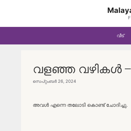
Skip
Malaya
to
content
F
വീട്
വളഞ്ഞ വഴികൾ –
സെപ്റ്റംബർ 26, 2024
അവൾ എന്നെ തലോടി കൊണ്ട് ചോദിച്ചു.