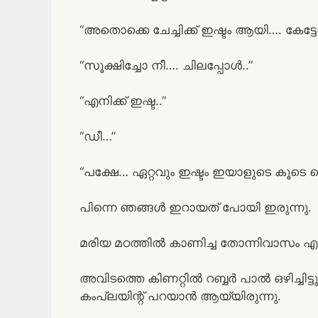
“അതൊക്കെ ചേച്ചിക്ക് ഇഷ്ടം ആയി…. കേട്ടോ
“സൂക്ഷിച്ചോ നീ…. ചിലപ്പോൾ..”
“എനിക്ക് ഇഷ്ട..”
“ഡീ…”
“പക്ഷേ… ഏറ്റവും ഇഷ്ടം ഇയാളുടെ കൂടെ കെട്ട
പിന്നെ ഞങ്ങൾ ഇറായത് പോയി ഇരുന്നു.
മരിയ മഠത്തിൽ കാണിച്ച തോന്നിവാസം എല
അവിടത്തെ കിണറ്റിൽ റബ്ബർ പാൽ ഒഴിച്ചി
കംപ്ലയിന്റ് പറയാൻ ആയ്യിരുന്നു.