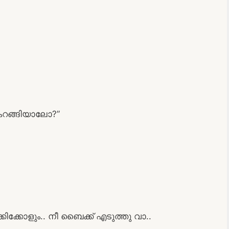
ി കറങ്ങിയാലോ?”
കിക്കോളും.. നീ ബൈക്ക് എടുത്തു വാ..