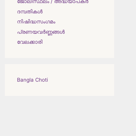
ജോലിസ്ഥലം / അദ്ധ്യാപകർ
ദമ്പതികള്‍
നിഷിദ്ധസംഗമം
പ്രണയവർണ്ണങ്ങൾ
വേലക്കാരി
Bangla Choti