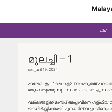
Skip
Malaya
to
content
F
വീട്
മുലച്ചി – 1
ജനുവരി 19, 2024
ഹലോ!, ഇത് ഒരു ഗള്ഫ് സുഹൃത്ത് പറഞ്ഞ
മാറ്റം വരുത്തുന്നു… സദയം ക്ഷെമിച്ചു സ
വര്ഷങ്ങള്ക്ക് മുന്പ് അപ്പുവിനെ ഗള്ഫില
യാധിര്സ്സികമായി മുന്നാറില് വച്ചു വീണ്ടും ക