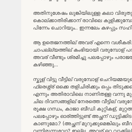
അതിനുശേഷം ലുങ്കിയിലുള്ള കലാ വിരുതു കണ
കൊല്ക്കാതിരിക്കാന് രാവിലെ കുളിക്കുമ്പ
പിന്നേം ചൊറിയും.. ഇന്നലേം കഴപ്പും സഹ
ആ ഉതെജനത്തില് അവര് എന്നെ വശീകരിച്ചു 
ചാപല്ല്യത്തില് കംഭിയായി വരുമ്പോള്
അവര് വീണ്ടും ശ്രമിച്ചു പലപ്പോഴും പരാജയപ
കഴിഞ്ഞു…
സ്കൂള് വിട്ടു വീട്ടില് വരുമ്പോള് ചെറിയമ
ഫ്രെശ്ന്ര് ഒക്കെ തളിചിരിക്കും ഒപ്പം തിടുക്കപെട
എന്നും അതിരാവിലെ നാണിതള്ള വന്നു മുറ്റ 
ചില ദിവസങ്ങളില് നേരത്തെ വീട്ടില് വരുമ
രൂക്ഷ ഗന്ധം, കാജാ ബീഡി കുറ്റികള്, മുറ്റത്ത
പലപ്പോഴും ഓര്ത്തിട്ടുണ്ട് അച്ഛന് ഡൂട്ടിക
കാണുമോ.? (അച്ഛന് മുറുക്കുമെങ്കിലും ബീഡി 
വന്നിരുന്നുവോ? ഇല്ല. അവര് ഒറ്റ വാക്കില്