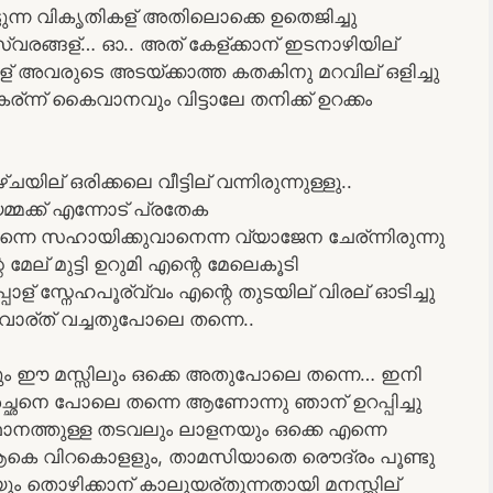
ട്ടുന്ന വികൃതികള് അതിലൊക്കെ ഉതെജിച്ചു
ാ സ്വരങ്ങള്… ഓ.. അത് കേള്ക്കാന് ഇടനാഴിയില്
ള് അവരുടെ അടയ്ക്കാത്ത കതകിനു മറവില് ഒളിച്ചു
ര്ന്ന് കൈവാനവും വിട്ടാലേ തനിക്ക് ഉറക്കം
ില് ഒരിക്കലെ വീട്ടില് വന്നിരുന്നുള്ളു..
്മക്ക് എന്നോട് പ്രതേക
എന്നെ സഹായിക്കുവാനെന്ന വ്യാജേന ചേര്ന്നിരുന്നു
മേല് മുട്ടി ഉറുമി എന്റെ മേലെകൂടി
പ്പോള് സ്നേഹപൂര്വ്വം എന്റെ തുടയില് വിരല് ഓടിച്ചു
 വാര്ത് വച്ചതുപോലെ തന്നെ..
ലും ഈ മസ്സിലും ഒക്കെ അതുപോലെ തന്നെ… ഇനി
 അച്ഛനെ പോലെ തന്നെ ആണോന്നു ഞാന് ഉറപ്പിച്ചു
നത്തുള്ള തടവലും ലാളനയും ഒക്കെ എന്നെ
ആകെ വിറകൊളളും, താമസിയാതെ രൌദ്രം പൂണ്ടു
ും തൊഴിക്കാന് കാലുയര്തുന്നതായി മനസ്സില്