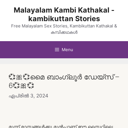
Skip
Malayalam Kambi Kathakal -
to
kambikuttan Stories
content
Free Malayalam Sex Stories, Kambikuttan Kathakal &
കമ്പിക്കഥകൾ
Menu
💞🎀💞മൈ ബാംഗ്ലൂർ ഡേയ്‌സ് –
6💞🎀💞
ഏപ്രിൽ 3, 2024
മൂന്ന് മാസങ്ങൾക്കു മുൻപാണ് ഈ സൈറ്റിലെ