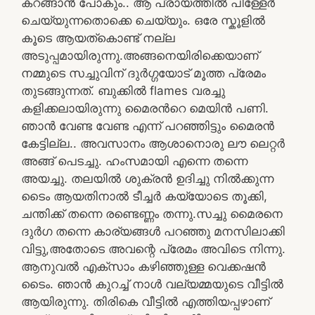
കറങ്ങാൻ പോകും.. ആ പ്രായത്തിൽ പിള്ളേർ
ചെയ്യുന്നതൊക്കെ ചെയ്യും. ഒരേ സ്കൂളിൽ
കൂടെ ആയത്കൊണ്ട് നല്ല
അടുപ്പമായിരുന്നു.അങ്ങനെയിരിക്കെയാണ്
നമ്മുടെ സച്ചുവിന് ദുർഗ്ഗയോട് മൂത്ത പ്രേമം
തുടങ്ങുന്നത്. ബുക്കിൽ flames വരച്ചു
കളിക്കലായിരുന്നു മൈരൻറെ മെയിൻ പണി.
ഞാൻ വേണ്ട വേണ്ട എന്ന് പറഞ്ഞിട്ടും മൈരൻ
കേട്ടില്ല.. അവസാനം ആശാനൊരു ലൗ ലെറ്റർ
അങ്ങ് പെടച്ചു. ഹംസമായി എന്നെ തന്നെ
അയച്ചു. തലയിൽ ശുക്രൻ ഉദിച്ചു നിൽക്കുന്ന
ടൈം ആയതിനാൽ ടീച്ചർ കയ്യോടെ തൂക്കി,
ചന്തിക്ക് തന്നെ രണ്ടെണ്ണം തന്നു.സച്ചു മൈരനെ
ദുർഗ തന്നെ കാര്യങ്ങൾ പറഞ്ഞു മനസിലാക്കി
വിട്ടു,അതോടെ അവന്റെ പ്രേമം അവിടെ നിന്നു.
ആനുവൽ എക്സാം കഴിഞ്ഞുള്ള വെക്കഷൻ
ടൈം. ഞാൻ കുറച്ച് നാൾ വല്യമ്മയുടെ വീട്ടിൽ
ആയിരുന്നു. തിരികെ വീട്ടിൽ എത്തിയപ്പഴാണ്