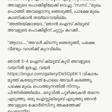
അവളുടെ പൊക്കിളിലേക്ക് വെച്ചു..”സസ്…”മുഖം
പൊത്തി അവളൊന്നു ഞെരുങ്ങി, പാക്ഷേ മുഖം
കാണിക്കാൻ തയ്യാറായില്ല.
“അത്രയ്ക്കായോ..”ഞാൻ ഐസ് ക്യൂബ്
അവളുടെ പൊക്കിളിന് ചുറ്റും കറക്കി..
“ആാാാ….”അവൾ കിടന്നു ഞെരുങ്ങി, പക്ഷെ
വീണ്ടും വാശിക്ക് കുറവില്ല.
ഞാൻ 3-4 ഐസ് ക്യൂബ് കൂടി അവളുടെ
വയറിൽ ഉരച്ചു..വയർ
https://imgur.com/gallery/De5GpEK 1 വികാരം
മൂത്ത് കരയുന്നത് പോലെ അവൾ കരഞ്ഞു,
പക്ഷെ മുഖം പൊത്തുന്നതിൽ നിന്നും
പിന്തിരിഞ്ഞില്ല…ഒടുവിൽ പൂഴിക്കടകൻ തന്നെ
എടുത്തു. ഒരു ഐസ്സ്ക്യൂബ് എടുത്തു ഞാൻ
അവളുടെ ഷോർട്സിനു അകത്തേക്ക്
പെട്ടെന്നിട്ടു..