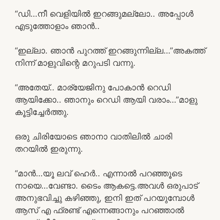
“ഡി…നീ വെളിയിൽ ഇറങ്ങുമല്ലോ.. അപ്പോൾ
എടുത്തോളാം ഞാൻ..
“ഇല്ലാ. ഞാൻ പുറത്ത് ഇറങ്ങുന്നില്ല…”അകത്ത്
നിന്ന് മാളുവിന്റെ മറുപടി വന്നു.
“അതേയ്.. മാര്യേജിനു പോകാൻ റെഡി
ആയിക്കോ.. ഞാനും റെഡി ആയി വരാം…”മാളു
കൂട്ടിച്ചേർത്തു.
ഒരു ചിരിയോടെ ഞാനാ വാതിലിൽ ചാരി
തറയിൽ ഇരുന്നു.
“മാൻ…യൂ ലവ് ഹെർ.. എന്നാൽ പറഞ്ഞൂടെ
നായെ…വേണ്ടാ. ടൈം ആകട്ടെ.അവൾ ഒരുപാട്
അനുഭവിച്ചു കഴിഞ്ഞു, ഇനി ഇത് പറയുമ്പോൾ
ആസ് എ ഫ്രണ്ട് എന്നെങ്ങാനും പറഞ്ഞാൽ