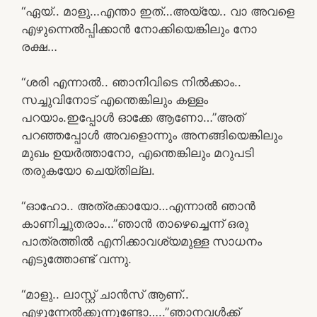
“ഏയ്.. മാളു…എന്താ ഇത്…അയ്യേ.. വാ അവളെ
എഴുന്നെൽപ്പിക്കാൻ നോക്കിയെങ്കിലും നോ
രക്ഷ…
“ശരി എന്നാൽ.. ഞാനിവിടെ നിൽക്കാം..
സച്ചുവിനോട് എന്തെങ്കിലും കള്ളം
പറയാം.ഇപ്പോൾ ഓക്കേ ആണോ…”അത്
പറഞ്ഞപ്പോൾ അവളൊന്നും അനങ്ങിയെങ്കിലും
മുഖം ഉയർത്താനോ, എന്തെങ്കിലും മറുപടി
തരുകയോ ചെയ്തില്ല.
“ഓഹോ.. അത്രക്കായോ…എന്നാൽ ഞാൻ
കാണിച്ചുതരാം…”ഞാൻ താഴെച്ചെന്ന് ഒരു
പാത്രത്തിൽ എനിക്കാവശ്യമുള്ള സാധനം
എടുത്തോണ്ട് വന്നു.
“മാളു.. ലാസ്റ്റ് ചാൻസ് ആണ്..
എഴുന്നേൽക്കുന്നുണ്ടോ…..”ഞാനവൾക്ക്