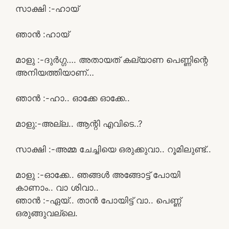
സാക്ഷി :-ഹായ്
ഞാൻ :ഹായ്
മാളു :-ദുർഗ്ഗ…. അതായത് കല്യാണ പെണ്ണിന്റെ
അനിയത്തിയാണ്…
ഞാൻ :-ഹാ.. ഓക്കേ ഓക്കേ..
മാളു:-അല്ല.. ആന്റി എവിടെ..?
സാക്ഷി :-അമ്മ ചേച്ചിയെ ഒരുക്കുവാ.. റൂമിലുണ്ട്..
മാളു :-ഓക്കേ.. ഞങ്ങൾ അങ്ങോട്ട് പോയി
കാണാം.. വാ ശിവാ..
ഞാൻ :-ഏയ്.. താൻ പോയിട്ട് വാ.. പെണ്ണ്
ഒരുങ്ങുവല്ലെ.