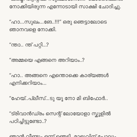
നോക്കിയിരുന്ന എന്നോടായി സാക്ഷി ചോദിച്ചു.
“ഹാ…സുഖം…ങേ..!!!” ഒരു ഞെട്ടാലോടെ
ഞാനവളെ നോക്കി.
“ന്താ.. ന്ത് പറ്റി…?
“അമ്മയെ എങ്ങനെ അറിയാം..?
“ഹാ.. അങ്ങനെ എന്തൊക്കെ കാര്യങ്ങൾ
എനിക്കറിയാം…
“ഹേയ്..പ്ലീസ്…ടു യൂ നോ മി ബിഫോർ..
“ട്രിവാൻഡ്രം സെന്റ് ലോയോളാ സ്കൂളിൽ
പഠിച്ചിട്ടുണ്ടോ..?
ഞാൻ വീണ്ടും ഒന്ന് ഞെട്ടി. മാളുവിന്‌ പോലും