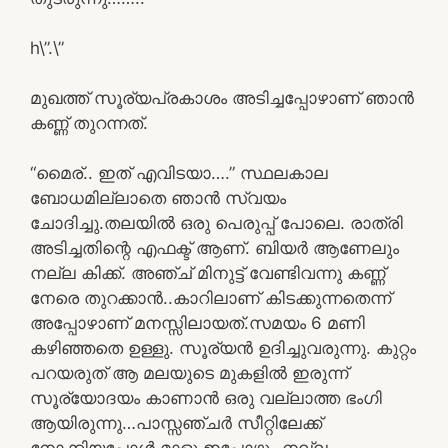
h\”.\”
മുഖത്ത് സൂര്യപ്രകാശം അടിച്ചപ്പോഴാണ് ഞാൻ
കണ്ണ് തുറന്നത്.
“മൈര്.. ഇത് എവിടയാ….” സ്ഥലകാല
ബോധമില്ലാതെ ഞാൻ സ്വയം
ചോദിച്ചു.തലയിൽ ഒരു പെരുപ്പ് പോലെ. രാത്രി
അടിച്ചതിന്റെ എഫക്ട് ആണ്. ബിയർ ആണേലും
നല്ല കിക്ക്. അഞ്ച് മിനുട്ട് വേണ്ടിവന്നു കണ്ണ്
നേരെ തുറക്കാൻ..കാറിലാണ് കിടക്കുന്നതെന്ന്
അപ്പോഴാണ് മനസ്സിലായത്.സമയം 6 മണി
കഴിഞ്ഞതെ ഉള്ളു. സൂര്യൻ ഉദിച്ചുവരുന്നു. കുറ്റം
പറയരുത് ആ മലയുടെ മുകളിൽ ഇരുന്ന്
സൂര്യോദയം കാണാൻ ഒരു വല്ലാത്ത ഭംഗി
ആയിരുന്നു…പാസ്സഞ്ചർ സീറ്റിലേക്ക്
നോക്കിയപ്പോൾ മാളു ഇപ്പോഴും നല്ല