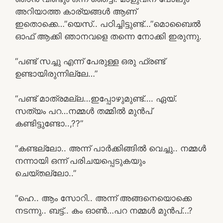
അറിയാത്ത കാര്യങ്ങൾ ആണ്
ഇതൊക്കെ…”യെസ്.. പഠിച്ചിട്ടുണ്ട്…”മൊബൈൽ
ഓഫ്‌ ആക്കി ഞാനവളെ തന്നെ നോക്കി ഇരുന്നു.
“പണ്ട് സച്ചു എന്ന് പേരുള്ള ഒരു ഫ്രണ്ട്
ഉണ്ടായിരുന്നില്ലേ…”
“പണ്ട് മാത്രമല്ല…ഇപ്പോഴുമുണ്ട്…. ഏയ്.
സത്യം പറ…നമ്മൾ തമ്മിൽ മുൻപ്
കണ്ടിട്ടുണ്ടോ..,??”
“കണ്ടല്ലോ.. അന്ന് പാർക്കിങ്ങിൽ വെച്ചു.. നമ്മൾ
നന്നായി ഒന്ന് പരിചയപ്പെടുകയും
ചെയ്തല്ലോ..”
“ഹെ.. ആം സോറി.. അന്ന് അങ്ങനെയൊക്കെ
നടന്നു.. ബട്ട്‌.. കം ഓൺ…പറ നമ്മൾ മുൻപ്…?