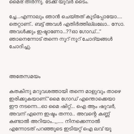
മൈര് തീർന്നു. ടേക്ക് യുവർ ടൈം.
ച്ചേ…എന്നാലും ഞാൻ ചെയ്തത് കൂടിപ്പോയോ….
തെറ്റാണ്.. ബട്ട്‌ അവൾ എതിർത്തില്ലലോ.. സോ.
അവൾക്കും ഇഷ്ടാണോ…??ഓ ഗോഡ്…”
ഞാനെന്നോട് തന്നെ നൂറ് നൂറ് ചോദ്യങ്ങൾ
ചോദിച്ചു.
അതേസമയം
കതകിനു മറുവശത്തായി തന്നെ മാളുവും താഴെ
ഇരിക്കുകയാണ്.”മൈ ഗോഡ് എന്തൊക്കെയാ
ഈ നടന്നെ…ഓ മൈ ഷിറ്റ്… ഐ ആം ഷുവർ,
അവന് എന്നെ ഇഷ്ടം തന്നാ.. അവന്റെ കണ്ണ്
കണ്ടാൽ അറിയാം..,,…. നിനക്കെന്നാൽ
എന്നോടത് പറഞ്ഞൂടെ ഇടിയറ്റ് ഐ ലവ് യൂ