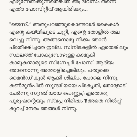
എഴുന്നേൽക്കുന്നതെങ്കിൽ ആ ദിവസം തന്നെ
എത്ര പോസിറ്റീവ് ആയിരിക്കും…
“യെസ്..” അതുപറഞ്ഞുകൊണ്ടവൾ കൈകൾ
എന്റെ കയ്യിലൂടെ ചൂറ്റി, എന്റെ തോളിൽ തല
വെച്ചു നിന്നു. അങ്ങനൊരു നീക്കം ഞാൻ
പ്രതീക്ഷിച്ചതേ ഇല്ല. സിനിമകളിൽ ഏതെങ്കിലും
സ്ഥലത്ത് പോകുമ്പോഴുള്ള കാമുകി
കാമുകന്മാരുടെ സിഗ്നേച്ചർ പോസ്. ആദ്യം
ഞാനൊന്നു അന്താളിച്ചെങ്കിലും, പതുക്കെ
മൈൻഡ് കൂൾ ആക്കി ശില്പം പോലെ നിന്നു.
കൺമുൻപിൽ സുന്ദരിയായ പ്രകൃതി, തോളോട്
ചേർന്നു സുന്ദരിയായ പെണ്ണും,’ഏതൊരു
പുരുഷന്റെയും സ്വപ്ന നിമിഷം ❣️അതെ നിൽപ്പ്
കുറച്ച് നേരം ഞങ്ങൾ നിന്നു.