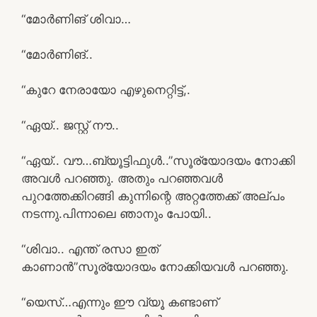
“മോർണിങ് ശിവാ…
“മോർണിങ്‌..
“കുറേ നേരായോ എഴുനെറ്റിട്ട്,.
“ഏയ്.. ജസ്റ്റ്‌ നൗ..
“ഏയ്.. വൗ…ബ്യൂട്ടിഫുൾ..”സൂര്യോദയം നോക്കി
അവൾ പറഞ്ഞു. അതും പറഞ്ഞവൾ
പുറത്തേക്കിറങ്ങി കുന്നിന്റെ അറ്റത്തേക്ക് അല്പം
നടന്നു.പിന്നാലെ ഞാനും പോയി..
“ശിവാ.. എന്ത് രസാ ഇത്
കാണാൻ”സൂര്യോദയം നോക്കിയവൾ പറഞ്ഞു.
“യെസ്…എന്നും ഈ വ്യൂ കണ്ടാണ്