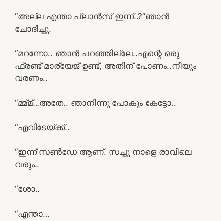
“അല്ല എന്താ പ്ലാൻസ് ഇന്ന്..?”ഞാൻ
ചോദിച്ചു.
“മറന്നോ.. ഞാൻ പറഞ്ഞില്ലേ..എന്റെ ഒരു
ഫ്രണ്ട് മാര്യേജ് ഉണ്ട്, അതിന് പോണം..നീയും
വരണം..
“മ്മ്മ്…അതേ.. ഞാനിന്നു പോകും കേട്ടോ..
“എവിടേയ്ക്ക്..
“ഇന്ന് സൺഡേ ആണ്. സച്ചു നാളെ രാവിലെ
വരും..
“ശോ..
“എന്താ…