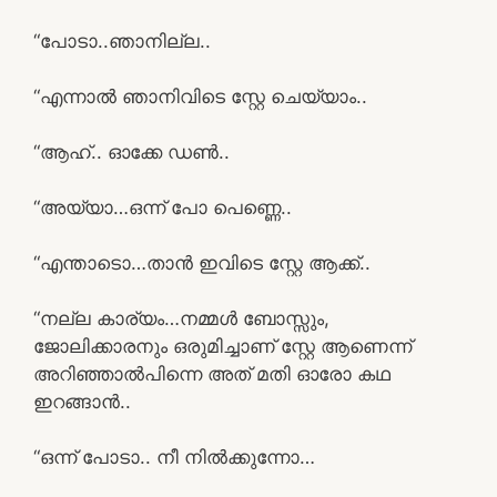
“പോടാ..ഞാനില്ല..
“എന്നാൽ ഞാനിവിടെ സ്റ്റേ ചെയ്യാം..
“ആഹ്.. ഓക്കേ ഡൺ..
“അയ്യാ…ഒന്ന് പോ പെണ്ണെ..
“എന്താടൊ…താൻ ഇവിടെ സ്റ്റേ ആക്ക്..
“നല്ല കാര്യം…നമ്മൾ ബോസ്സും,
ജോലിക്കാരനും ഒരുമിച്ചാണ് സ്റ്റേ ആണെന്ന്
അറിഞ്ഞാൽപിന്നെ അത് മതി ഓരോ കഥ
ഇറങ്ങാൻ..
“ഒന്ന് പോടാ.. നീ നിൽക്കുന്നോ…