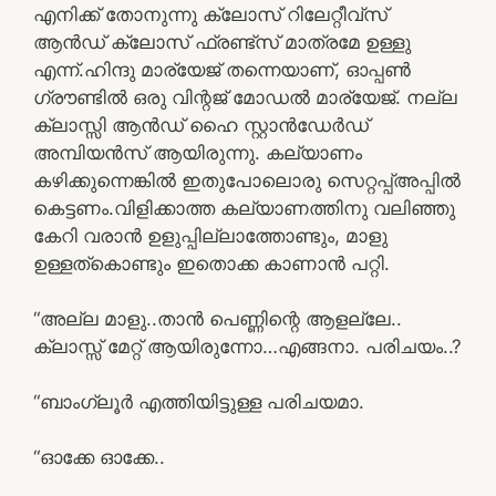
എനിക്ക് തോനുന്നു ക്ലോസ് റിലേറ്റീവ്സ്
ആൻഡ് ക്ലോസ് ഫ്രണ്ട്‌സ് മാത്രമേ ഉള്ളു
എന്ന്.ഹിന്ദു മാര്യേജ് തന്നെയാണ്, ഓപ്പൺ
ഗ്രൗണ്ടിൽ ഒരു വിന്റജ് മോഡൽ മാര്യേജ്. നല്ല
ക്ലാസ്സി ആൻഡ് ഹൈ സ്റ്റാൻഡേർഡ്
അമ്പിയൻസ് ആയിരുന്നു. കല്യാണം
കഴിക്കുന്നെങ്കിൽ ഇതുപോലൊരു സെറ്റപ്പ്അപ്പിൽ
കെട്ടണം.വിളിക്കാത്ത കല്യാണത്തിനു വലിഞ്ഞു
കേറി വരാൻ ഉളുപ്പില്ലാത്തോണ്ടും, മാളു
ഉള്ളത്കൊണ്ടും ഇതൊക്ക കാണാൻ പറ്റി.
“അല്ല മാളു..താൻ പെണ്ണിന്റെ ആളല്ലേ..
ക്ലാസ്സ്‌ മേറ്റ്‌ ആയിരുന്നോ…എങ്ങനാ. പരിചയം..?
“ബാംഗ്ലൂർ എത്തിയിട്ടുള്ള പരിചയമാ.
“ഓക്കേ ഓക്കേ..