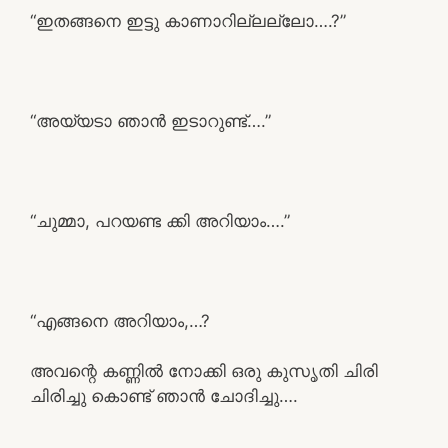
“ഇതങ്ങനെ ഇട്ടു കാണാറില്ലല്ലോ….?”
“അയ്യടാ ഞാൻ ഇടാറുണ്ട്….”
“ചുമ്മാ, പറയണ്ട ക്കി അറിയാം….”
“എങ്ങനെ അറിയാം,…?
അവന്റെ കണ്ണിൽ നോക്കി ഒരു കുസൃതി ചിരി
ചിരിച്ചു കൊണ്ട് ഞാൻ ചോദിച്ചു….