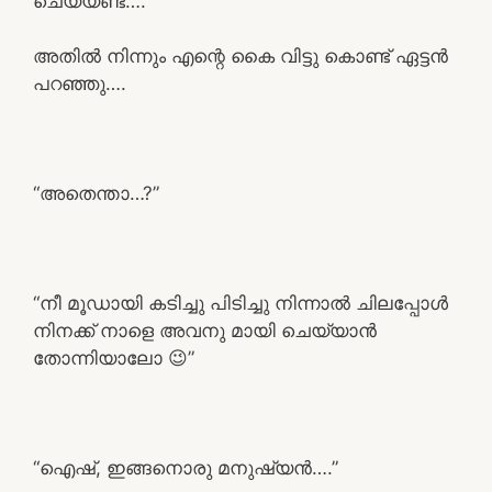
ചെയ്യണ്ട….”
അതിൽ നിന്നും എന്റെ കൈ വിട്ടു കൊണ്ട് ഏട്ടൻ
പറഞ്ഞു….
“അതെന്താ…?”
“നീ മൂഡായി കടിച്ചു പിടിച്ചു നിന്നാൽ ചിലപ്പോൾ
നിനക്ക് നാളെ അവനു മായി ചെയ്യാൻ
തോന്നിയാലോ 😉”
“ഐഷ്, ഇങ്ങനൊരു മനുഷ്യൻ….”