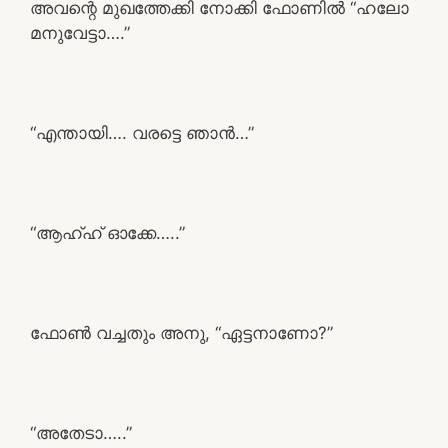
അവന്റെ മുഖത്തേക്കി നോക്കി ഫോണിൽ “ഹലോ
മനുവേട്ടാ….”
“എന്തായി…. വരട്ടെ ഞാൻ…”
“ആഹ്ഹ് ഓക്കേ…..”
ഫോൺ വച്ചതും അനു, “ഏട്ടനാണോ?”
“അതേടാ…..”