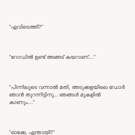
“എവിടെത്തി?”
“റോഡിൽ ഉണ്ട് അങ്ങട് കയറാണ്….”
“പിന്നിലൂടെ വന്നാൽ മതി, അടുക്കളയിലെ ഡോർ
ഞാൻ തുറന്നിട്ടിനു… ഞങ്ങൾ മുകളിൽ
കാണും….”
“ഓക്കേ, എന്തായി?”