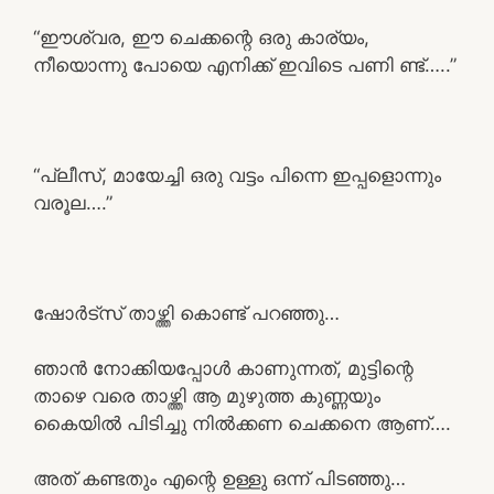
“ഈശ്വര, ഈ ചെക്കന്റെ ഒരു കാര്യം,
നീയൊന്നു പോയെ എനിക്ക് ഇവിടെ പണി ണ്ട്…..”
“പ്ലീസ്, മായേച്ചി ഒരു വട്ടം പിന്നെ ഇപ്പളൊന്നും
വരൂല….”
ഷോർട്സ് താഴ്ത്തി കൊണ്ട് പറഞ്ഞു…
ഞാൻ നോക്കിയപ്പോൾ കാണുന്നത്, മുട്ടിന്റെ
താഴെ വരെ താഴ്ത്തി ആ മുഴുത്ത കുണ്ണയും
കൈയിൽ പിടിച്ചു നിൽക്കണ ചെക്കനെ ആണ്….
അത് കണ്ടതും എന്റെ ഉള്ളു ഒന്ന് പിടഞ്ഞു…