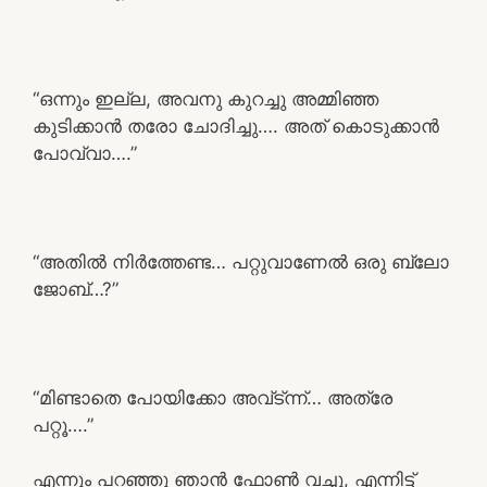
“ഒന്നും ഇല്ല, അവനു കുറച്ചു അമ്മിഞ്ഞ
കുടിക്കാൻ തരോ ചോദിച്ചു…. അത് കൊടുക്കാൻ
പോവ്വാ….”
“അതിൽ നിർത്തേണ്ട… പറ്റുവാണേൽ ഒരു ബ്ലോ
ജോബ്…?”
“മിണ്ടാതെ പോയിക്കോ അവ്ട്ന്ന്… അത്രേ
പറ്റൂ….”
എന്നും പറഞ്ഞു ഞാൻ ഫോൺ വച്ചു, എന്നിട്ട്