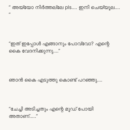
” അയ്യോ നിർത്തല്ലേ pls…. ഇനി ചെയ്യൂല….
”
“ഇത് ഇപ്പോൾ എങ്ങാനും പോവ്വോ? എന്റെ
കൈ വേദനിക്കുന്നു….”
ഞാൻ കൈ എടുത്തു കൊണ്ട് പറഞ്ഞു….
“ചേച്ചി അടിച്ചതും എന്റെ മൂഡ് പോയി
അതാണ്‌…..”