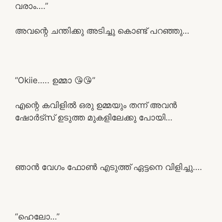
വരാം….”
അവന്റെ ചന്തിക്കു അടിച്ചു കൊണ്ട് പറഞ്ഞു…
“Okiie….. ഉമ്മാ 😘😘”
എന്റെ കവിളിൽ ഒരു ഉമ്മയും തന്ന് അവൻ
ഷോർട്സ് ഉടുത്ത മുകളിലേക്കു പോയി…
ഞാൻ വേഗം ഫോൺ എടുത്ത് ഏട്ടനെ വിളിച്ചു….
“ഹെലോ…”