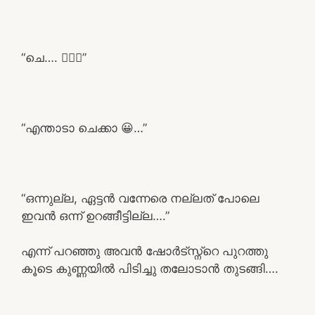
“ചെ…. 🤦🏻‍♂️”
“എന്താടാ ചെക്കാ 😀…”
“ഒന്നുല്ല, ഏട്ടൻ വന്നേരെ നല്ലത് പോലെ
ഇവൻ ഒന്ന് ഉറങ്ങീട്ടില്ല….”
എന്ന് പറഞ്ഞു അവൻ ഷോർട്സ്ന്റെ പുറത്തു
കൂടെ കുണ്ണയിൽ പിടിച്ചു തലോടാൻ തുടങ്ങി….