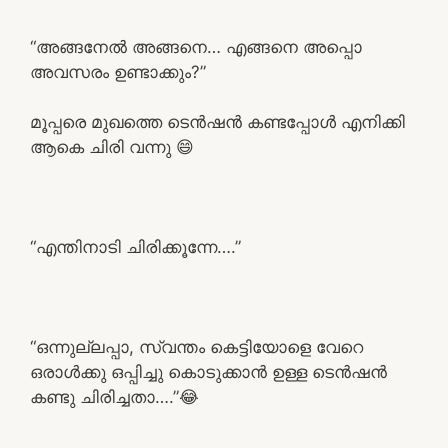
“അങ്ങനേൽ അങ്ങനെ… എങ്ങനെ അപ്പൊ
അവസരം ഉണ്ടാക്കും?”
മൂപ്പരെ മുഖത്തെ ടെൻഷൻ കണ്ടപ്പോൾ എനിക്കി
ആകെ ചിരി വന്നു 😄
“എന്തിനാടി ചിരിക്കൂന്നേ….”
“ഒന്നുല്ലപ്പാ, സ്വന്തം കെട്ടിയോളെ വേറെ
ഒരാൾക്കു ഒപ്പിച്ചു കൊടുക്കാൻ ഉള്ള ടെൻഷൻ
കണ്ടു ചിരിച്ചതാ….”😂