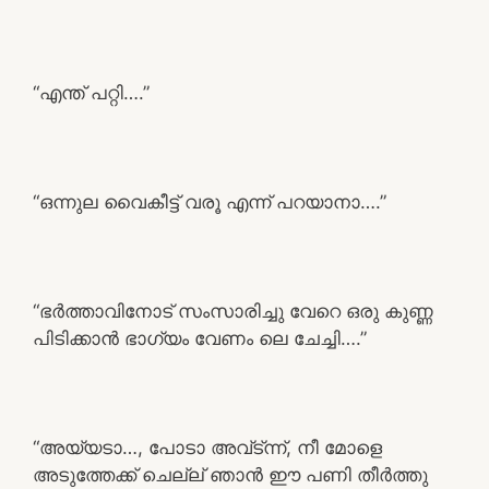
“എന്ത് പറ്റി….”
“ഒന്നുല വൈകീട്ട് വരൂ എന്ന് പറയാനാ….”
“ഭർത്താവിനോട് സംസാരിച്ചു വേറെ ഒരു കുണ്ണ
പിടിക്കാൻ ഭാഗ്യം വേണം ലെ ചേച്ചി….”
“അയ്യടാ…, പോടാ അവ്ട്ന്ന്, നീ മോളെ
അടുത്തേക്ക് ചെല്ല് ഞാൻ ഈ പണി തീർത്തു