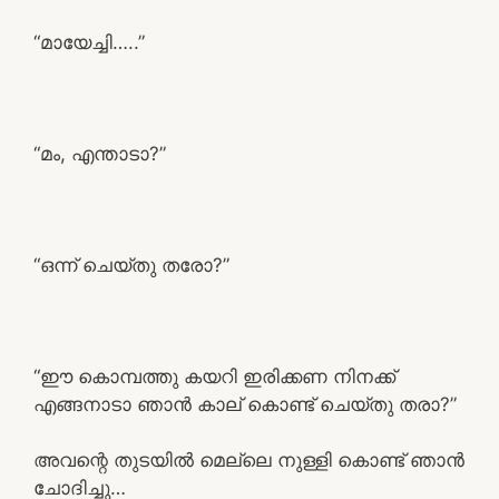
“മായേച്ചി…..”
“മം, എന്താടാ?”
“ഒന്ന് ചെയ്തു തരോ?”
“ഈ കൊമ്പത്തു കയറി ഇരിക്കണ നിനക്ക്
എങ്ങനാടാ ഞാൻ കാല് കൊണ്ട് ചെയ്തു തരാ?”
അവന്റെ തുടയിൽ മെല്ലെ നുള്ളി കൊണ്ട് ഞാൻ
ചോദിച്ചു…