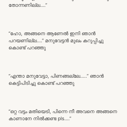
തോന്നണില്ല….”
“ഹോ, അങ്ങനെ ആണേൽ ഇനി ഞാൻ
പറയണില്ല….” മനുവേട്ടൻ മുഖം കറുപ്പിച്ചു
കൊണ്ട് പറഞ്ഞു
“എന്താ മനുവേട്ടാ, പിണങ്ങല്ലേ…..” ഞാൻ
കെട്ടിപിടിച്ചു കൊണ്ട് പറഞ്ഞു
“ഒറ്റ വട്ടം മതിയെടി, പിന്നെ നീ അവനെ അങ്ങനെ
കാണാനേ നിൽക്കണ്ട pls….”