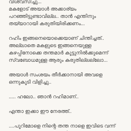
വിശ്വസിച്ചു…
മകളോട് അയാൾ അക്കാര്യം
പറഞ്ഞിട്ടുണ്ടാവില്ല.. താൻ എന്തിനും
തയ്യാറായി കരുതിയിരിക്കണം…
റഹിം ഇങ്ങനെയൊക്കെയാണ് ചിന്തിച്ചത്..
അല്ലാതെ മകളുടെ ഇങ്ങനെയുള്ള
കഴപ്പിനോക്കെ തന്തമാർ കൂട്ടുനിൽക്കുമെന്ന്
സ്വബോധമുള്ള ആരും കരുതില്ലല്ലോ…
അയാൾ സംശയം തീർക്കാനായി അവളെ
ഒന്നുകൂടി വിളിച്ചു..
….. ഹലോ.. ഞാൻ റഹിമാണ്..
എന്താ ഇക്കാ ഈ നേരത്ത്..
….പൂറിമോളെ നിന്റെ തന്ത നാളെ ഇവിടെ വന്ന്