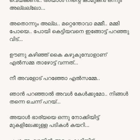
അല്ലല്ലോ…
അതൊന്നും അല്ല.. മറ്റെന്തോവാ മമ്മീ.. മമ്മി
പോയെ.. പോയി കെട്ടിയവനെ ഇങ്ങോട്ട് പറഞ്ഞു
വിട്…
ഊണു കഴിഞ്ഞ് കൈ കഴുകുമ്പോളാണ്
എൽസമ്മ താഴോട്ട് വന്നത്…
നീ അവളോട് പറഞ്ഞോ എൽസമ്മേ..
ഞാൻ പറഞ്ഞാൽ അവൾ കേൾക്കുമോ.. നിങ്ങൾ
തന്നെ ചെന്ന് പറയ്…
അയാൾ ഭാര്യയെ ഒന്നു നോക്കിയിട്ട്
മുകളിലേക്കുള്ള പടികൾ കയറി…