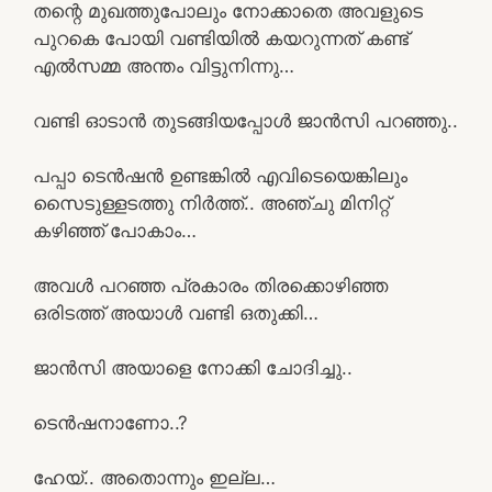
തന്റെ മുഖത്തുപോലും നോക്കാതെ അവളുടെ
പുറകെ പോയി വണ്ടിയിൽ കയറുന്നത് കണ്ട്
എൽസമ്മ അന്തം വിട്ടുനിന്നു…
വണ്ടി ഓടാൻ തുടങ്ങിയപ്പോൾ ജാൻസി പറഞ്ഞു..
പപ്പാ ടെൻഷൻ ഉണ്ടങ്കിൽ എവിടെയെങ്കിലും
സൈടുള്ളടത്തു നിർത്ത്.. അഞ്ചു മിനിറ്റ്
കഴിഞ്ഞ് പോകാം…
അവൾ പറഞ്ഞ പ്രകാരം തിരക്കൊഴിഞ്ഞ
ഒരിടത്ത് അയാൾ വണ്ടി ഒതുക്കി…
ജാൻസി അയാളെ നോക്കി ചോദിച്ചു..
ടെൻഷനാണോ..?
ഹേയ്.. അതൊന്നും ഇല്ല…