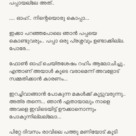
പപ്പായല്ലേ അത്..
…. ഓഹ്.. നിന്റെയൊരു കൊപ്പാ…
ഇക്കാ പറഞ്ഞപോലെ ഞാൻ പപ്പയെ
കൊണ്ടുവരും.. പപ്പാ ഒരു പ്രശ്നവും ഉണ്ടാക്കില്ല.
പോരേ…
ഫോൺ ഓഫ്‌ ചെയ്തശേഷം റഹിം ആലോചിച്ചു..
എന്താണ് അയാൾ കൂടെ വരാമെന്ന് അവളോട്
സമ്മതിക്കാൻ കാരണം…
ഇറച്ചിവാങ്ങാൻ പോകുന്ന മകൾക്ക് കൂട്ടുവരുന്നു..
അത്ര തന്നെ… ഞാൻ ഏതായാലും നാളെ
അവളെ ഇവിടെയിട്ട് ഊക്കാനൊന്നും
പോകുന്നില്ലല്ലോ…
പിറ്റേ ദിവസം രാവിലെ പത്തു മണിയോട് കൂടി