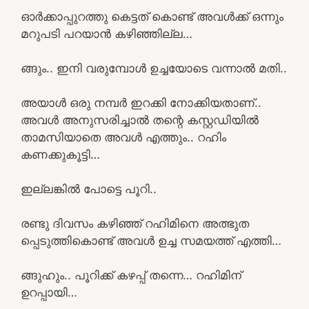
ഓർക്കാപ്പുറത്തു കെട്ടത് കൊണ്ട് അവൾക്ക് ഒന്നും
മറുപടി പറയാൻ കഴിഞ്ഞില്ല…
ങ്ങും.. ഇനി വരുമ്പോൾ ഉച്ചയോടെ വന്നാൽ മതി..
അയാൾ ഒരു നമ്പർ ഇറക്കി നോക്കിയതാണ്..
അവൾ അനുസരിച്ചാൽ തന്റെ കസ്റ്റഡിയിൽ
താമസിയാതെ അവൾ എത്തും.. റഹിം
കണക്കുകൂട്ടി…
ഇല്ലങ്കിൽ പോട്ടെ പൂറി..
രണ്ടു ദിവസം കഴിഞ്ഞ് റഹിമിനെ അത്ഭുത
പ്പെടുത്തികൊണ്ട് അവൾ ഉച്ച സമയത്ത് എത്തി…
ങ്ങുഹും.. പൂറിക്ക് കഴപ്പ് തന്നെ… റഹിമിന്
ഉറപ്പായി…