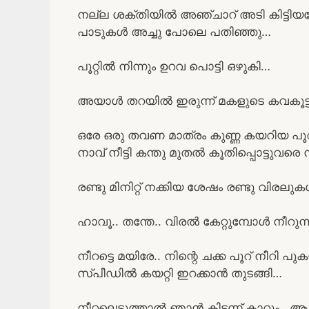
നല്ല ശക്തിയിൽ അഞ്ചാറ് അടി കിട്ടിയ
പാടുകൾ അച്ചു പോലെ പതിഞ്ഞു…
പൂറ്റിൽ നിന്നും ഉറവ പൊട്ടി ഒഴുകി…
അയാൾ തറയിൽ ഇരുന്ന് മകളുടെ കവകൂട്ടി
ഒരേ ഒരു തവണ മാത്രം കുണ്ണ കയറിയ പ
നാവ് നീട്ടി കന്തു മുതൽ കൂതിപ്പൊട്ടുവരെ
രണ്ടു മിനിറ്റ് നക്കിയ ശേഷം രണ്ടു വിരലുകൾ
ഹാവൂ.. തന്തേ.. വിരൽ കേറ്റുമ്പോൾ നീറുന്നു..
നീറട്ടെ മയിരേ.. നിന്റെ ചക്ക പൂറ് നീറി
സ്പീഡിൽ കയറ്റി ഇറക്കാൻ തുടങ്ങി…
നീറ്റലെടുത്താൽ ഞാൻ കിടന്ന് കാറും.. ആ ശ