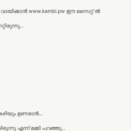
ായിക്കാൻ www.kambi.pw ഈ സൈറ്റ് ൽ
്റിരുന്നു…
ം കഴിയും ഉണരാൻ…
ുന്നു എന്ന് മമ്മി പറഞ്ഞു…