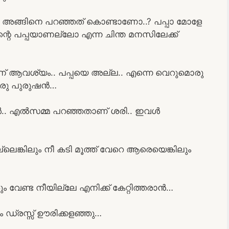
ാൻ അങ്ങിനെ പറഞ്ഞത് കൊണ്ടാണോ..? പപ്പാ മോളേ
്റെ പപ്പയാണല്ലോ എന്ന ചിന്ത മനസിലേക്ക്
് ആവശ്യം.. പപ്പയെ അല്ല.. എന്നെ വെറുമൊരു
 ഒരു പുരുഷൻ…
ൾ.. എൽസമ്മ പറഞ്ഞതാണ് ശരി.. ഇവൾ
ലെങ്കിലും നീ കടി മൂത്ത് വേറെ ആരെയെങ്കിലും
ും വേണ്ട നീയില്ലേ എനിക്ക് കേറ്റിത്തരാൻ…
ഡ്രസ്സ് ഊരിക്കളഞ്ഞു…