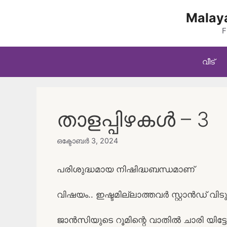
Skip
Malaya
to
content
F
വീട്
താളപ്പിഴകൾ – 3
ഒക്ടോബർ 3, 2024
പരിശുദ്ധമായ നിഷിദ്ധബന്ധമാണ്
വിഷയം.. ഇഷ്ടമില്ലാത്തവർ സ്റ്റാൻ
ജാൻസിയുടെ റൂമിന്റെ വാതിൽ ചാരി യിട്ട