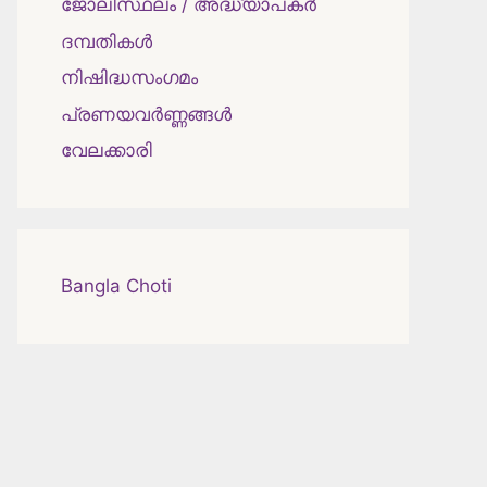
ജോലിസ്ഥലം / അദ്ധ്യാപകർ
ദമ്പതികള്‍
നിഷിദ്ധസംഗമം
പ്രണയവർണ്ണങ്ങൾ
വേലക്കാരി
Bangla Choti