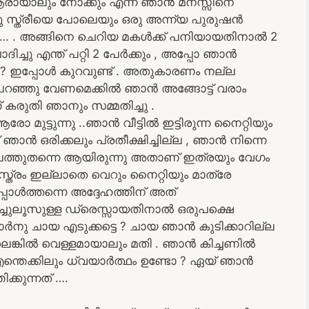
രായാലും നോക്കും എന്ന് ഞാൻ മനസ്സിനെ
 ഏതു സ്ത്രീയെ പോലെയും ഒരു അന്ന്യ പുരുഷൻ
ി … . അങ്ങിനെ ചെറിയ മകൾക്ക് പനിയായതിനാൽ 2
്ചു എന്ത് പറ്റി 2 പേർക്കും , അപ്പോ ഞാൻ
 ? ഇപ്പോൾ കുറവുണ്ട് . അതുകാരണം നല്ല
ഞ്ഞു വേണമെക്കിൽ ഞാൻ അങ്ങോട്ട് വരാം
കരുതി ഞാനും സമ്മതിച്ചു .
രോ മുട്ടുന്നു ..ഞാൻ വീട്ടിൽ ഇട്ടിരുന്ന നൈറ്റിയും
ാൻ ഒരിക്കലും പ്രതീക്ഷിച്ചില്ല , ഞാൻ നിന്നെ
ഥലത്തുതന്നെ ആയിരുന്നു അതാണ് ഇത്രയും വേഗം
്ത്രം ഇല്ലാതെ വെറും നൈറ്റിയും മാത്രേ
പ്പോൾത്തന്നെ അദ്ദേഹത്തിന് അത്
ച്ചുലൂസുള്ള ഡ്രെസ്സായതിനാൽ ഒരുപക്ഷെ
 സാർനു ചായ എടുക്കട്ടെ ? ചായ ഞാൻ കുടിക്കാറില്ല
െങ്കിൽ വെള്ളമായാലും മതി . ഞാൻ കിച്ചണിൽ
്തെക്കിലും ധ്വയാർത്ഥം ഉണ്ടോ ? ഏയ് ഞാൻ
്കുന്നത് ….