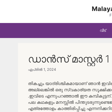
Skip
Malaya
to
content
F
വീട്
ഡാൻസ് മാസ്റ്റർ 1
ഏപ്രിൽ 1, 2024
തികച്ചും യാദ്രിശ്ചികമായാണ് ഞാൻ ഇ
അല്ലെങ്കിൽ ഒരു സ്വകാര്യത സൂക്ഷിക
.ഇവിടെ എന്നുപറഞ്ഞാൽ ഈ കമ്പികുട്ടന്.ന
പല കഥകളും മനസ്സിൽ പിന്തുടരുന്നുണ്ടെങ്
എത്രത്തോളം കാത്തിരിപ്പിച്ചു എന്നനിക്