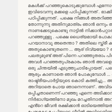
മകൾക്ക് പറഞ്ഞുകൊടുക്കുമ്പോൾ എന്നോട
ഇവിടെവന്നു മക്കളെ പഠിപ്പിക്കുന്നത് . ഭാ
പഠിപ്പിക്കുന്നത് . പക്ഷെ നിങ്ങൾ അതറിഞ്
തോന്നുന്നു അതിനുമാത്രം ഞാൻ ഒന്നും അ
നാണക്കേടുകൊണ്ടു നാട്ടിൽ നിക്കാൻപറ
പറഞ്ഞുള്ളു . പക്ഷെ ധൈര്യമായി പോകാ
പറയാനാവൂ അതെന്താ ? അതിലെ സ്ത്രീ
അതുകൊണ്ടുതന്നെ … ആര് ദിവ്യയോ ? 
പലതുമുണ്ട് അത് പിന്നെ പറഞ്ഞുതരാം പിന്
അവൾ പറഞ്ഞതുപ്രകാരം ഞാൻ അവളെ ക
ഒരു ചിന്തയിൽ എടുത്തുചാടിപ്പോയത് . പക
ആരും കാണാതെ ഞാൻ പോകുമ്പോൾ … 
രാഷ്ട്രീയപാർട്ടിയുടെ കൊടി കത്തിച്ചു
അറിയാതെ പോയ ഞാനെന്നാണ് . അവിടത്ത
ഒപ്പിച്ചതാണെന്ന് പറഞ്ഞു എന്നെ അടിക്
നിർഭാഗ്യത്തിനോ മുഖം മറച്ചതിനാൽ അവർ
എൻ്റെ ജീവൻ രക്ഷിക്കാൻ ഓടിയെത്തിയ
പേരുകേട്ട ചേച്ചിയുടെ വീട്ടിൽ അവിടെനിന്ന