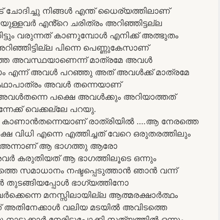
് ചോദിച്ചു നിങ്ങൾ എന്ത് ധൈര്യത്തിലാണ്
ക്കിയുള്ളവർ എൻ്റെ ചരിത്രം അറിഞ്ഞിട്ടല്ല
ഞിട്ടും വരുന്നത് കാണുമ്പോൾ എനിക്ക് അത്ഭുതം
റിഞ്ഞിട്ടില്ല പിന്നെ പെണ്ണുകേസാണ്
്റാത്ത അവസ്ഥയാണെന്ന് മാത്രമേ അവൾ
ം എന്ന് അവൾ പറഞ്ഞു അത് അവൾക്ക് മാത്രമേ
 കഥാപാത്രം അവൾ തന്നെയാണ്
അവൾതന്നെ പക്ഷെ അവൾക്കും അറിയാത്തത്
നേക്ക് വെക്കല്ലേ പറയു.
ാണാൻതന്നെയാണ് രാത്രിയിൽ ….ആ നേരത്തെ
്ഷെ വിധി എന്നെ എത്തിച്ചത് വേറെ ഒരുതരത്തിലും
അന്നാണ് ആ ഭാഗത്തു ആരോ
… അവർ കരുതിയത് ആ ഭാഗത്തിലൂടെ ഒന്നും
െ സമാധാനം നഷ്ടപ്പെടുത്താൻ ഞാൻ വന്ന്
കാൻ തുടങ്ങിയപ്പോൾ ഭാഗ്യത്തിനോ
ക്കെന്നെ മനസ്സിലായില്ല ആത്മരക്ഷാർത്ഥം
ത് അതിനേക്കാൾ വലിയ മടയിൽ അവിടത്തെ
ു നാട്ടുക്കാർ നേരിട്ടുപോക്കി സത്യത്തിൽ ഒന്നും