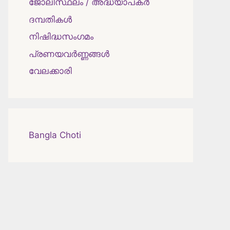
ജോലിസ്ഥലം / അദ്ധ്യാപകർ
ദമ്പതികള്‍
നിഷിദ്ധസംഗമം
പ്രണയവർണ്ണങ്ങൾ
വേലക്കാരി
Bangla Choti