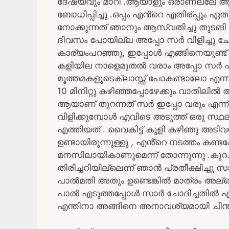
ദേഷ്യവും മാറി .ആയാളും ഒരാണല്ലേ ആ
ബോധിപ്പിച്ചു .ഒപ്പം എൻ്റെ എതിര്പ്പും
നോക്കുന്നത് ഞാനും ആസ്വതിച്ചു തുടങ
ദിവസം പോയില്ല അപ്പോ സർ വിളിച്ചു ചോദിച
കാര്യംപറഞ്ഞു, ഇപ്പോൾ എങ്ങിനെയുണ്ട്
കളിയില നാളെമുതൽ വരാം അപ്പോ സർ പറ
മൂത്തമകളുടെക്ലാസ്സ് പോകണ്ടാലോ എന്ന് 
10 മിനിറ്റു കഴിഞ്ഞപ്പോഴേക്കും വാതിലിൽ ആ
ആയാണ് തുറന്നത് സർ ഇപ്പോ വരും എന്ന് ഞ
വിളിക്കുമ്പോൾ എവിടെ അടുത്ത് ഒരു സ്
എത്തിയത് . വൈകിട്ട് കുളി കഴിഞു അടിവസ
ഉണ്ടായിരുന്നുള്ളു , എൻ്റെ നടത്തം കണ്ട
മനസിലായികാണുമെന്ന് തോന്നുന്നു .കുറ
തിരിച്ചറിയില്ലെന്ന് ഞാൻ പ്രതീക്ഷിച്ചു
പാൽമതി അതും ഉണ്ടെങ്കിൽ മാത്രം അല്ല
പാൽ എടുത്തപ്പോൾ സാർ ചോദിച്ചതിൽ എന
എന്തിനാ അങ്ങിനെ അനാവശ്യമായി ചിന്തിക