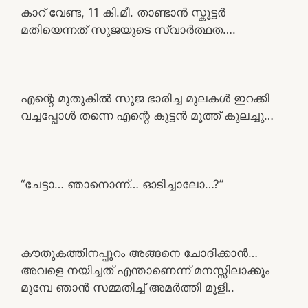
കാറ് വേണ്ട, 11 കി.മീ. താണ്ടാൻ സ്കൂട്ടർ
മതിയെന്നത് സുജയുടെ സ്വാർത്ഥത….
എന്റെ മുതുകിൽ സുജ ഭാരിച്ച മുലകൾ ഇറക്കി
വച്ചപ്പോൾ തന്നെ എന്റെ കുട്ടൻ മൂത്ത് കുലച്ചു…
“ചേട്ടാ… ഞാനൊന്ന്… ഓടിച്ചാലോ…?”
കൗതുകത്തിനപ്പുറം അങ്ങനെ ചോദിക്കാൻ…
അവളെ നയിച്ചത് എന്താണെന്ന് മനസ്സിലാക്കും
മുമ്പേ ഞാൻ സമ്മതിച്ച് അമർത്തി മൂളി..