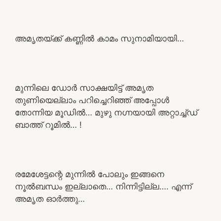
അമൃതയ്ക്ക് കണ്ണിൽ കാമം സുനാമിയായി…
മുന്നിലെ ഡോർ സാക്ഷയിട്ട് അമൃത
തുണിയെല്ലാം പറിച്ചെറിഞ്ഞ് അപ്പോൾ
തോന്നിയ മൂഡിൽ… മുഴു നഗ്നയായി അറ്റാച്ച്ഡ്
ബാത്ത് റൂമിൽ… !
രമേശേട്ടന്റെ മുന്നിൽ പോലും ഇങ്ങനെ
നൂൽബന്ധം ഇല്ലാതെ… നിന്നിട്ടില്ല…. എന്ന്
അമൃത ഓർത്തു…