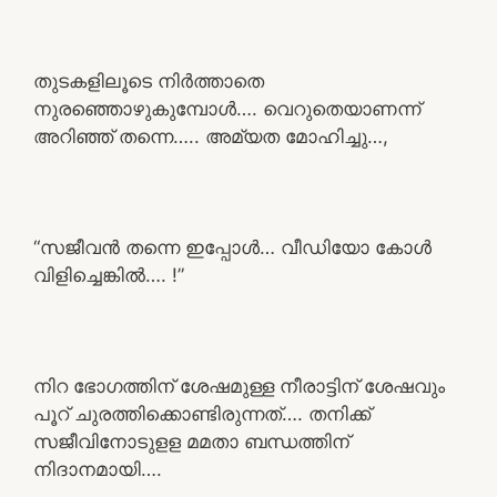
തുടകളിലൂടെ നിർത്താതെ
നുരഞ്ഞൊഴുകുമ്പോൾ…. വെറുതെയാണന്ന്
അറിഞ്ഞ് തന്നെ….. അമ്യത മോഹിച്ചു…,
“സജീവൻ തന്നെ ഇപ്പോൾ… വീഡിയോ കോൾ
വിളിച്ചെങ്കിൽ…. !”
നിറ ഭോഗത്തിന് ശേഷമുള്ള നീരാട്ടിന് ശേഷവും
പൂറ് ചുരത്തിക്കൊണ്ടിരുന്നത്…. തനിക്ക്
സജീവിനോടുളള മമതാ ബന്ധത്തിന്
നിദാനമായി….