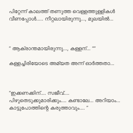
പിറ്റേന്ന് കാലത്ത് തണുത്ത വെള്ളത്തുള്ളികൾ
വീണപ്പോൾ….. നീറ്റലായിരുന്നു…, മുലയിൽ…
” ആക്രാന്തമായിരുന്നു…, കള്ളന്… “”
കള്ളച്ചിരിയോടെ അമ്യത അന്ന് ഓർത്തതാ…
“ഇക്കണക്കിന്…. സജീവ്….
പിഴുതെടുക്കുമാരിക്കും…. കണ്ടാലേ… അറിയാം…
കാട്ടുപോത്തിന്റെ കരുത്താവും…. ”