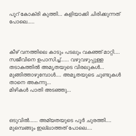
പൂറ് കോക്രി കുത്തി… കളിയാക്കി ചിരിക്കുന്നത്
പോലെ…..
കീഴ് വനത്തിലെ കാടും പടലും വകഞ്ഞ് മാറ്റി….
സജീവിനെ ഉപാസിച്ച്…… വഴുവഴുപ്പുള്ള
തടാകത്തിൽ അമൃതയുടെ വിരലുകൾ…
മുങ്ങിത്താഴുമ്പോൾ…. അമൃതയുടെ ചുണ്ടുകൾ
താനെ അകന്നു…
മിഴികൾ പാതി അടഞ്ഞു…
ഒടുവിൽ…… അമ്യതയുടെ പൂർ ചുരത്തി….
മുമ്പെങ്ങും ഇല്ലാത്തത് പോലെ….