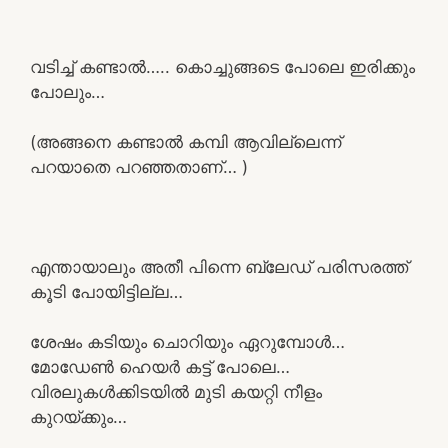
വടിച്ച് കണ്ടാൽ….. കൊച്ചുങ്ങടെ പോലെ ഇരിക്കും
പോലും…
(അങ്ങനെ കണ്ടാൽ കമ്പി ആവില്ലെന്ന്
പറയാതെ പറഞ്ഞതാണ്… )
എന്തായാലും അതീ പിന്നെ ബ്ലേഡ് പരിസരത്ത്
കൂടി പോയിട്ടില്ല…
ശേഷം കടിയും ചൊറിയും ഏറുമ്പോൾ…
മോഡേൺ ഹെയർ കട്ട് പോലെ…
വിരലുകൾക്കിടയിൽ മുടി കയറ്റി നീളം
കുറയ്ക്കും…