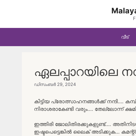
Skip
Malaya
to
content
F
വീട്
ഏലപ്പാറയിലെ നവ
ഡിസംബർ 29, 2024
കിട്ടിയ പ്രോത്സാഹനങ്ങൾക്ക് നന്ദി…. കമ്പ
നിരാശരാകേണ്ടി വരും…. തേല്ലോന്ന് ക്ഷമ
ഇത്തിരി ജോലിതിരക്കുകളുണ്ട്…. അതിന
ഇഷ്ടപെട്ടെങ്കിൽ ലൈക്‌ അടിക്കുക… കമന്