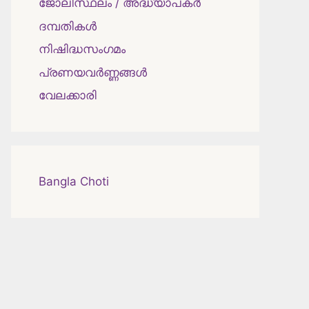
ജോലിസ്ഥലം / അദ്ധ്യാപകർ
ദമ്പതികള്‍
നിഷിദ്ധസംഗമം
പ്രണയവർണ്ണങ്ങൾ
വേലക്കാരി
Bangla Choti