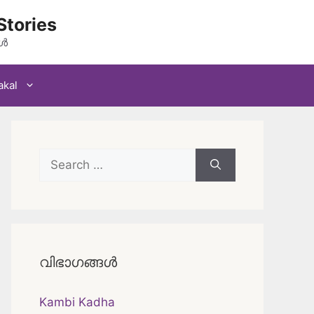
Stories
കൾ
akal
Search
for:
വിഭാഗങ്ങൾ
Kambi Kadha