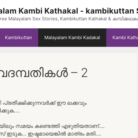
lam Kambi Kathakal - kambikuttan 
ree Malayalam Sex Stories, Kambikuttan Kathakal & കമ്പിക്കഥ
Kambikuttan
Malayalam Kambi Kadakal
Kambi Kath
ദമ്പതികൾ – 2
ി പ്രതീക്ഷിക്കുന്നവർക്ക് ഈ ലക്കവും
ിക്കുക….
ിടയിലും സമയം കണ്ടെത്തി എഴുതിയതാണ്….
റ്സ് ഇടുക… ഇഷ്ടമായെങ്കിൽ മാത്രം മതി….