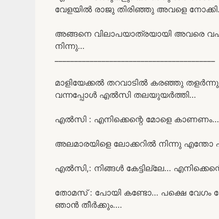
വേളയിൽ രാജു തിരിഞ്ഞു അവളെ നോക്ക
അങ്ങനെ വിലാപയാത്രയായി അവരെ വഹിച്
നിന്നു…
_________________________________________
മാളിയേക്കൽ തറവാടിൽ കരഞ്ഞു തളർന്നു 
വന്നപ്പോൾ എൽസി തലയുയർത്തി…
എൽസി : എനിക്കെന്റെ മോളെ കാണണം…
അലമാരയിളെ ലോക്കറിൽ നിന്നു എന്തോ
എൽസി,: നിങ്ങൾ കേട്ടില്ലേ… എനിക്കെ
തോമസ് : പോയി കണ്ടോ… പക്ഷെ വേഗം വേ
ഞാൻ തീർക്കും….