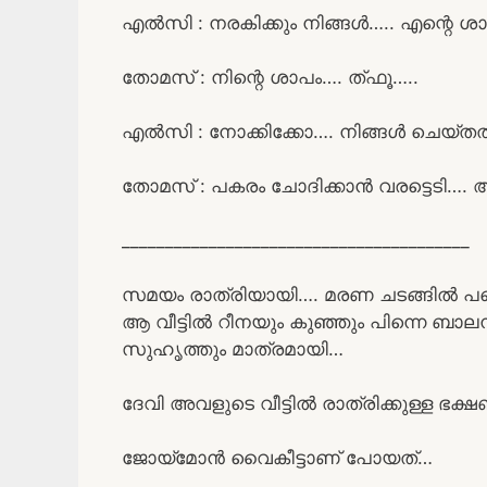
എൽസി : നരകിക്കും നിങ്ങൾ….. എന്റെ ശാപ
തോമസ് : നിന്റെ ശാപം…. ത്ഫൂ…..
എൽസി : നോക്കിക്കോ…. നിങ്ങൾ ചെയ്തതിന
തോമസ് : പകരം ചോദിക്കാൻ വരട്ടെടി…. 
________________________________________
സമയം രാത്രിയായി…. മരണ ചടങ്ങിൽ പങ
ആ വീട്ടിൽ റീനയും കുഞ്ഞും പിന്നെ ബാലനു
സുഹൃത്തും മാത്രമായി…
ദേവി അവളുടെ വീട്ടിൽ രാത്രിക്കുള്ള ഭക
ജോയ്മോൻ വൈകീട്ടാണ് പോയത്…