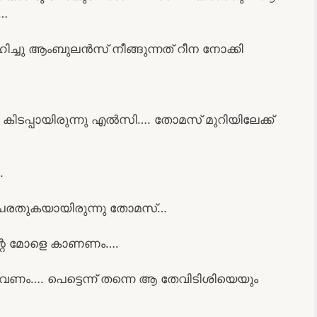
ി…
ചു ആംബുലൻസ് നീങ്ങുന്നത് റീന നോക്കി
കിടപ്പായിരുന്നു എൽസി…. തോമസ് മുറിയിലേക്ക്
.
 പരതുകയായിരുന്നു തോമസ്…
ന്റെ മോളെ കാണണം….
ണം…. പെട്ടെന്ന് തന്നെ ആ തേവിടിശിയെയും