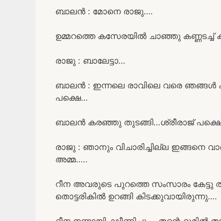
ബാലൻ : മോനെ രാജു….
ഉമ്മറത്തെ കസേരയിൽ ചാഞ്ഞു കണ്ണടച്ച് ക
രാജു : ബാലേട്ടാ…
ബാലൻ : ഇന്നലെ രാവിലെ വരെ ഞങ്ങൾ കള
പക്ഷെ…
ബാലൻ കരഞ്ഞു തുടങ്ങി…ശ്രീരാജ് പക്ഷെ വ
രാജു : ഞാനും വിചാരിച്ചില്ല ഇങ്ങനെ വാ
അമ്മ…..
റീന അവരുടെ പുറത്തെ സംസാരം കേട്ടു തള
തൊട്ടരികിൽ ഉറങ്ങി കിടക്കുവായിരുന്നു….