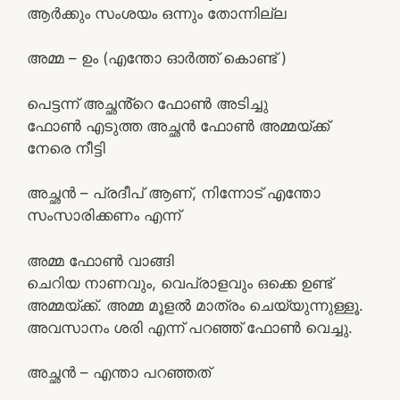
ആർക്കും സംശയം ഒന്നും തോന്നില്ല
അമ്മ – ഉം (എന്തോ ഓർത്ത് കൊണ്ട് )
പെട്ടന്ന് അച്ഛൻ്റെ ഫോൺ അടിച്ചു
ഫോൺ എടുത്ത അച്ഛൻ ഫോൺ അമ്മയ്ക്ക്
നേരെ നീട്ടി
അച്ഛൻ – പ്രദീപ് ആണ്, നിന്നോട് എന്തോ
സംസാരിക്കണം എന്ന്
അമ്മ ഫോൺ വാങ്ങി
ചെറിയ നാണവും, വെപ്രാളവും ഒക്കെ ഉണ്ട്
അമ്മയ്ക്ക്. അമ്മ മൂളൽ മാത്രം ചെയ്യുന്നുള്ളൂ.
അവസാനം ശരി എന്ന് പറഞ്ഞ് ഫോൺ വെച്ചു.
അച്ഛൻ – എന്താ പറഞ്ഞത്