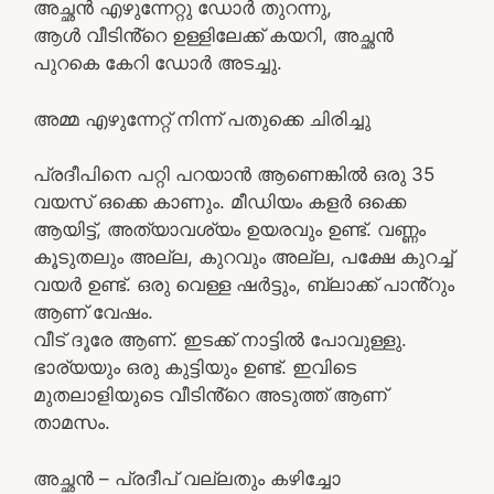
അച്ഛൻ എഴുന്നേറ്റു ഡോർ തുറന്നു,
ആൾ വീടിൻ്റെ ഉള്ളിലേക്ക് കയറി, അച്ഛൻ
പുറകെ കേറി ഡോർ അടച്ചു.
അമ്മ എഴുന്നേറ്റ് നിന്ന് പതുക്കെ ചിരിച്ചു
പ്രദീപിനെ പറ്റി പറയാൻ ആണെങ്കിൽ ഒരു 35
വയസ് ഒക്കെ കാണും. മീഡിയം കളർ ഒക്കെ
ആയിട്ട്, അത്യാവശ്യം ഉയരവും ഉണ്ട്. വണ്ണം
കൂടുതലും അല്ല, കുറവും അല്ല, പക്ഷേ കുറച്ച്
വയർ ഉണ്ട്. ഒരു വെള്ള ഷർട്ടും, ബ്ലാക്ക് പാൻ്റും
ആണ് വേഷം.
വീട് ദൂരേ ആണ്. ഇടക്ക് നാട്ടിൽ പോവുള്ളു.
ഭാര്യയും ഒരു കുട്ടിയും ഉണ്ട്. ഇവിടെ
മുതലാളിയുടെ വീടിൻ്റെ അടുത്ത് ആണ്
താമസം.
അച്ഛൻ – പ്രദീപ് വല്ലതും കഴിച്ചോ