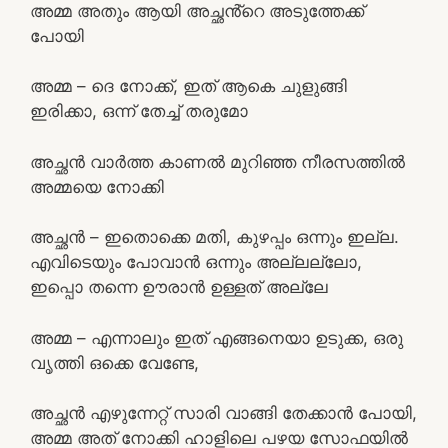
അമ്മ അതും ആയി അച്ഛൻ്റെ അടുത്തേക്ക്
പോയി
അമ്മ – ദെ നോക്ക്, ഇത് ആകെ ചുളുങ്ങി
ഇരിക്കാ, ഒന്ന് തേച്ച് തരുമോ
അച്ഛൻ വാർത്ത കാണൽ മുറിഞ്ഞ നീരസത്തിൽ
അമ്മയെ നോക്കി
അച്ഛൻ – ഇതൊക്കെ മതി, കുഴപ്പം ഒന്നും ഇല്ല.
എവിടെയും പോവാൻ ഒന്നും അല്ലല്ലോ,
ഇപ്പൊ തന്നെ ഊരാൻ ഉള്ളത് അല്ലേ
അമ്മ – എന്നാലും ഇത് എങ്ങനെയാ ഉടുക്ക, ഒരു
വൃത്തി ഒക്കെ വേണ്ടേ,
അച്ഛൻ എഴുന്നേറ്റ് സാരി വാങ്ങി തേക്കാൻ പോയി,
അമ്മ അത് നോക്കി ഹാളിലെ പഴയ സോഫയിൽ