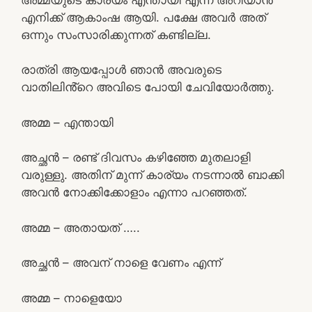
എനിക്ക് ആകാംഷ ആയി. പക്ഷേ അവർ അത്
ഒന്നും സംസാരിക്കുന്നത് കണ്ടില്ല.
രാത്രി ആയപ്പോൾ ഞാൻ അവരുടെ
വാതിലിൻ്റെ അവിടെ പോയി ചേവിയോർത്തു.
അമ്മ – എന്തായി
അച്ഛൻ – രണ്ട് ദിവസം കഴിഞ്ഞേ മുതലാളി
വരുള്ളു. അതിന് മുന്ന് കാര്യം നടന്നാൽ ബാക്കി
അവൻ നോക്കിക്കോളാം എന്നാ പറഞ്ഞത്.
അമ്മ – അതായത് …..
അച്ഛൻ – അവന് നാളെ വേണം എന്ന്
അമ്മ – നാളെയോ