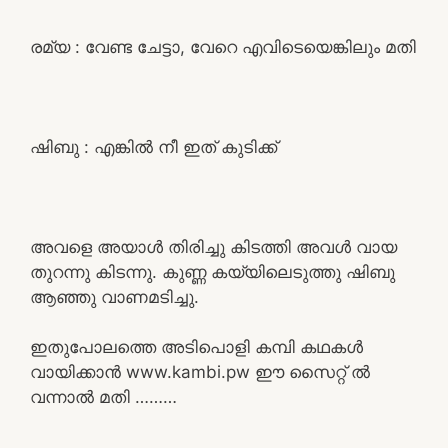
രമ്യ : വേണ്ട ചേട്ടാ, വേറെ എവിടെയെങ്കിലും മതി
ഷിബു : എങ്കിൽ നീ ഇത് കുടിക്ക്
അവളെ അയാൾ തിരിച്ചു കിടത്തി അവൾ വായ
തുറന്നു കിടന്നു. കുണ്ണ കയ്യിലെടുത്തു ഷിബു
ആഞ്ഞു വാണമടിച്ചു.
ഇതുപോലത്തെ അടിപൊളി കമ്പി കഥകൾ
വായിക്കാൻ www.kambi.pw ഈ സൈറ്റ് ൽ
വന്നാൽ മതി ………