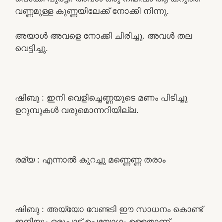
വണ്ണമുള്ള കുണ്ണയിലേക്ക് നോക്കി നിന്നു.
അയാൾ അവളെ നോക്കി ചിരിച്ചു. അവൾ തല
വെട്ടിച്ചു.
ഷിബു : ഇനി വെളിച്ചെണ്ണയുടെ മണം പിടിച്ചു
ഉറുമ്പുകൾ വരുമൊന്നറിയില്ല.
രമ്യ : എന്നാൽ കുറച്ചു മണ്ണെണ്ണ തരാം
ഷിബു : അയ്യോ വേണ്ടടി ഈ സാധനം കൊണ്ട്
ഇനിയും ഒരുപാട് ഉപയോഗം ഉള്ളതാണ്