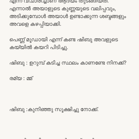
എന്ന് വിചാരിച്ചാണ് ആദ്യം തുടങ്ങിയത്.
എന്നാൽ അയാളുടെ കുണ്ണയുടെ വലിപ്പവും,
അടിക്കുമ്പോൾ അയാൾ ഉണ്ടാക്കുന്ന ശബ്ദങ്ങളും
അവളെ കഴപ്പിയാക്കി.
പെണ്ണ് മൂഡായി എന്ന് കണ്ട ഷിബു അവളുടെ
കയ്യിൽ കയറി പിടിച്ചു.
ഷിബു : ഉറുമ്പ് കടിച്ച സ്ഥലം കാണണ്ടേ നിനക്ക്?
രമ്യ : മ്മ്
ഷിബു :കുനിഞ്ഞു സൂക്ഷിച്ചു നോക്ക്.