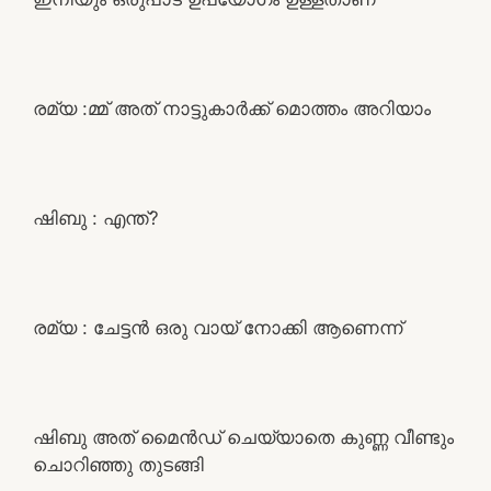
രമ്യ :മ്മ് അത് നാട്ടുകാർക്ക് മൊത്തം അറിയാം
ഷിബു : എന്ത്?
രമ്യ : ചേട്ടൻ ഒരു വായ് നോക്കി ആണെന്ന്
ഷിബു അത് മൈൻഡ് ചെയ്യാതെ കുണ്ണ വീണ്ടും
ചൊറിഞ്ഞു തുടങ്ങി