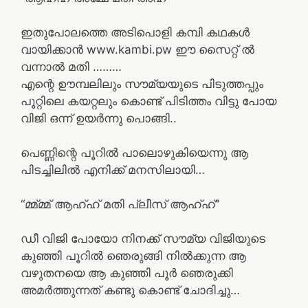
ഇതുപോലത്തെ അടിപൊളി കമ്പി കഥകൾ
വായിക്കാൻ www.kambi.pw ഈ സൈറ്റ് ൽ
വന്നാൽ മതി ………
എന്റെ ഊമ്പലിലും സൗമ്യയുടെ പിടുത്തപ്പും
പൂറ്റിലെ കയറ്റലും കൊണ്ട് പിടിത്തം വിട്ടു പോയ
വിജി ഒന്ന് ഉയർന്നു പൊങ്ങി..
പെണ്ണിന്റെ പൂറിൽ പാലൊഴുകിയെന്നു ആ
പിടച്ചിലിൽ എനിക്ക് മനസിലായി…
“മ്മ്മ്മ് ആഹ്ഹ് മതി പ്ലീസ് ആഹ്ഹ്”
ഡീ വിജി പോയോ നിനക്ക് സൗമ്യ വിജിയുടെ
കുഞ്ഞി പൂറിൽ ഞെരുങ്ങി നിൽക്കുന്ന ആ
വഴുതനയെ ആ കുഞ്ഞി പൂർ ഞെരുക്കി
അമർത്തുന്നത് കണ്ടു കൊണ്ട് ചോദിച്ചു…